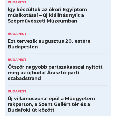
BUDAPEST
Így készültek az ókori Egyiptom
műalkotásai – új kiállítás nyílt a
Szépművészeti Múzeumban
BUDAPEST
Ezt tervezik augusztus 20. estére
Budapesten
BUDAPEST
Ötször nagyobb partszakasszal nyitott
meg az újbudai Árasztó-parti
szabadstrand
BUDAPEST
Új villamosvonal épül a Műegyetem
rakparton, a Szent Gellért tér és a
Budafoki út között