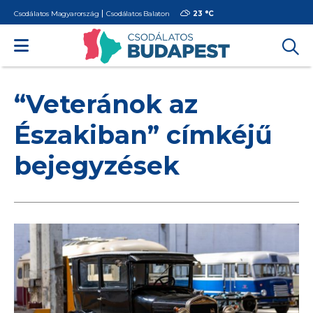
Csodálatos Magyarország
Csodálatos Balaton
23 °
C
“Veteránok az
Északiban” címkéjű
bejegyzések