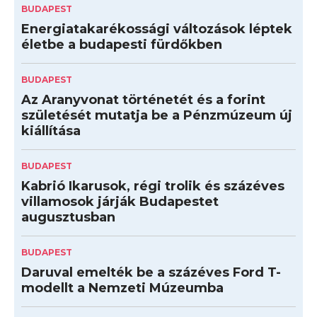
BUDAPEST
Energiatakarékossági változások léptek
életbe a budapesti fürdőkben
BUDAPEST
Az Aranyvonat történetét és a forint
születését mutatja be a Pénzmúzeum új
kiállítása
BUDAPEST
Kabrió Ikarusok, régi trolik és százéves
villamosok járják Budapestet
augusztusban
BUDAPEST
Daruval emelték be a százéves Ford T-
modellt a Nemzeti Múzeumba