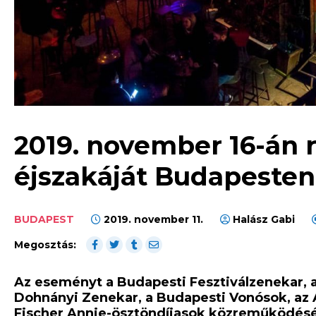
2019. november 16-án 
éjszakáját Budapesten
BUDAPEST
2019. november 11.
Halász Gabi
Megosztás:
Az eseményt a Budapesti Fesztiválzenekar, 
Dohnányi Zenekar, a Budapesti Vonósok, a
Fischer Annie-ösztöndíjasok közreműködésé