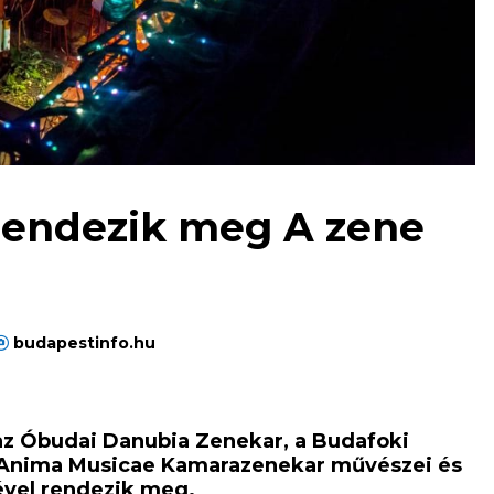
rendezik meg A zene
budapestinfo.hu
az Óbudai Danubia Zenekar, a Budafoki
z Anima Musicae Kamarazenekar művészei és
vel rendezik meg.