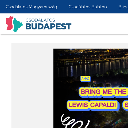
Csodálatos Magyarország
Csodálatos Balaton
Brin