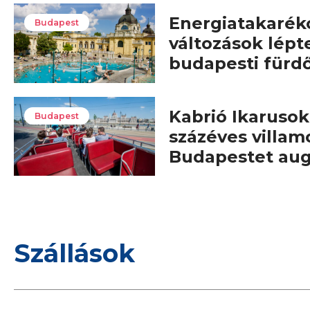
Energiatakarék
Budapest
változások lépt
budapesti fürd
Kabrió Ikarusok,
Budapest
százéves villam
Budapestet au
Szállások