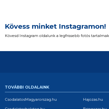
Kövess minket Instagramon!
Kövesd Instagram oldalunk a legfrissebb fotós tartalmak
TOVÁBBI OLDALAINK
CsodalatosMagyarorszag.hu
Hajozas.hu
Csodalatosbalaton.hu
Bringazas.hu