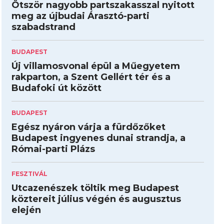
Ötször nagyobb partszakasszal nyitott
meg az újbudai Árasztó-parti
szabadstrand
BUDAPEST
Új villamosvonal épül a Műegyetem
rakparton, a Szent Gellért tér és a
Budafoki út között
BUDAPEST
Egész nyáron várja a fürdőzőket
Budapest ingyenes dunai strandja, a
Római-parti Plázs
FESZTIVÁL
Utcazenészek töltik meg Budapest
köztereit július végén és augusztus
elején