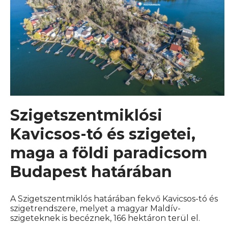
Szigetszentmiklósi
Kavicsos-tó és szigetei,
maga a földi paradicsom
Budapest határában
A Szigetszentmiklós határában fekvő Kavicsos-tó és
szigetrendszere, melyet a magyar Maldív-
szigeteknek is becéznek, 166 hektáron terül el.