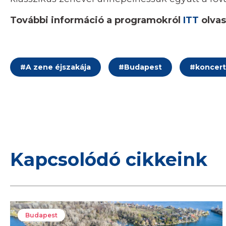
További információ a programokról
ITT
olvas
#
A zene éjszakája
#
Budapest
#
koncert
Kapcsolódó cikkeink
Budapest