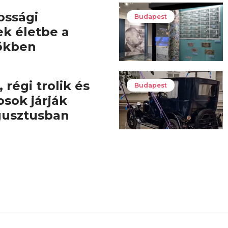
ossági
Budapest
ek életbe a
őkben
 régi trolik és
Budapest
osok járják
gusztusban