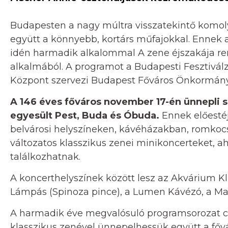
Budapesten a nagy múltra visszatekintő komol
együtt a könnyebb, kortárs műfajokkal. Ennek
idén harmadik alkalommal A zene éjszakája re
alkalmából. A programot a Budapesti Fesztiválze
Központ szervezi Budapest Főváros Önkormány
A 146 éves főváros november 17-én ünnepli s
egyesült Pest, Buda és Óbuda.
Ennek előestéj
belvárosi helyszíneken, kávéházakban, romkoc
változatos klasszikus zenei minikoncerteket, 
találkozhatnak.
A koncerthelyszínek között lesz az Akvárium Klu
Lámpás (Spinoza pince), a Lumen Kávézó, a Mag
A harmadik éve megvalósuló programsorozat cé
klasszikus zenével ünnepelhessük együtt a fővá