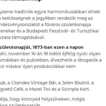
yzenei tradíciók egyre harmonikusabban élnek
 a kettősségnek a jegyében rendezik meg az
ndezvénysorozatot a főváros születésnapja
nekar és a Budapesti Fesztivál- és Turisztikai
zata támogatásával.
zületésnapját, 1873-ban ezen a napon
én, november 16-án 18 órától éjfélig nyolc olyan
smákban és pubokban, élvezhetik a látogatók a
ahol máskor ilyen produkciókkal nem
b, a Csendes Vintage Bár, a Jelen Bisztró, a
vető Café, a Mazel Tov és a Szimpla Kert.
lja, hogy könnyed helyszíneken, mégis
ros születésnapját.