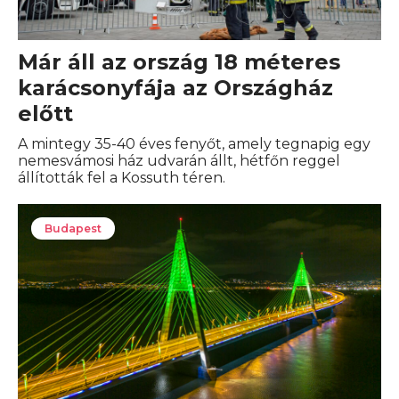
Már áll az ország 18 méteres
karácsonyfája az Országház
előtt
A mintegy 35-40 éves fenyőt, amely tegnapig egy
nemesvámosi ház udvarán állt, hétfőn reggel
állították fel a Kossuth téren.
Budapest