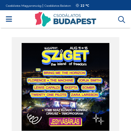
Csodálatos Magyarország
Csodálatos Balaton
22 °
C