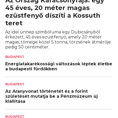
Az Ország Karácsonyfája: egy
45 éves, 20 méter magas
ezüstfenyő díszíti a Kossuth
teret
Az idei ünnep szimbóluma egy Dubicsányból
érkezett, 45 éves ezüstfenyő, amely 20 méter
magas, tömege közel 5 tonna, törzsének átmérője
pedig 50 centiméter.
BUDAPEST
Energiatakarékossági változások léptek életbe
a budapesti fürdőkben
BUDAPEST
Az Aranyvonat történetét és a forint
születését mutatja be a Pénzmúzeum új
kiállítása
BUDAPEST