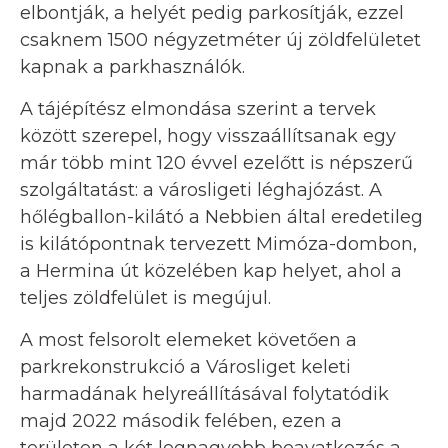
elbontják, a helyét pedig parkosítják, ezzel
csaknem 1500 négyzetméter új zöldfelületet
kapnak a parkhasználók.
A tájépítész elmondása szerint a tervek
között szerepel, hogy visszaállítsanak egy
már több mint 120 évvel ezelőtt is népszerű
szolgáltatást: a városligeti léghajózást. A
hőlégballon-kilátó a Nebbien által eredetileg
is kilátópontnak tervezett Mimóza-dombon,
a Hermina út közelében kap helyet, ahol a
teljes zöldfelület is megújul.
A most felsorolt elemeket követően a
parkrekonstrukció a Városliget keleti
harmadának helyreállításával folytatódik
majd 2022 második felében, ezen a
területen a két legnagyobb beavatkozás a