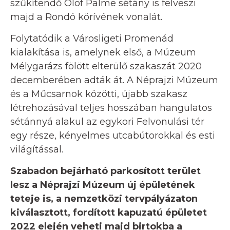
szűkítendő Olof Palme sétány is felveszi
majd a Rondó körívének vonalát.
Folytatódik a Városligeti Promenád
kialakítása is, amelynek első, a Múzeum
Mélygarázs fölött elterülő szakaszát 2020
decemberében adták át. A Néprajzi Múzeum
és a Műcsarnok közötti, újabb szakasz
létrehozásával teljes hosszában hangulatos
sétánnyá alakul az egykori Felvonulási tér
egy része, kényelmes utcabútorokkal és esti
világítással.
Szabadon bejárható parkosított terület
lesz a Néprajzi Múzeum új épületének
teteje is, a nemzetközi tervpályázaton
kiválasztott, fordított kapuzatú épületet
2022 elején veheti majd birtokba a