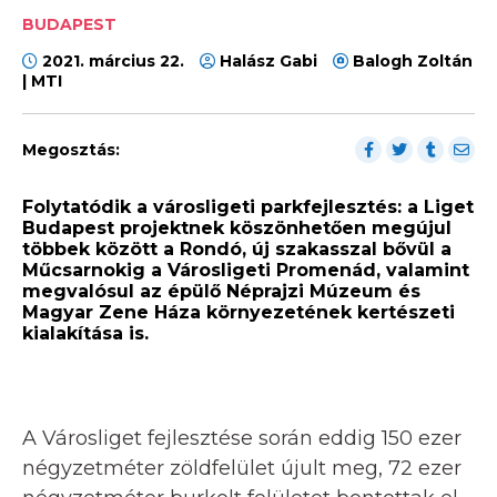
BUDAPEST
2021. március 22.
Halász Gabi
Balogh Zoltán
| MTI
Megosztás:
Folytatódik a városligeti parkfejlesztés: a Liget
Budapest projektnek köszönhetően megújul
többek között a Rondó, új szakasszal bővül a
Műcsarnokig a Városligeti Promenád, valamint
megvalósul az épülő Néprajzi Múzeum és
Magyar Zene Háza környezetének kertészeti
kialakítása is.
A Városliget fejlesztése során eddig 150 ezer
négyzetméter zöldfelület újult meg, 72 ezer