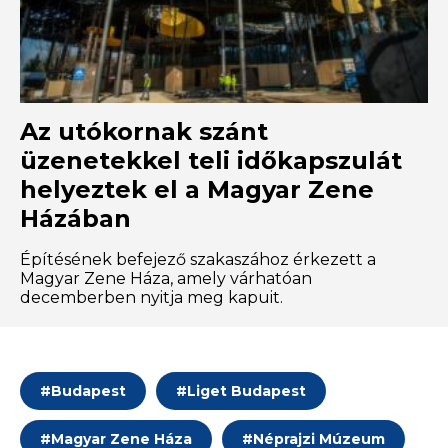
Az utókornak szánt
üzenetekkel teli időkapszulát
helyeztek el a Magyar Zene
Házában
Építésének befejező szakaszához érkezett a
Magyar Zene Háza, amely várhatóan
decemberben nyitja meg kapuit.
#
Budapest
#
Liget Budapest
#
Magyar Zene Háza
#
Néprajzi Múzeum