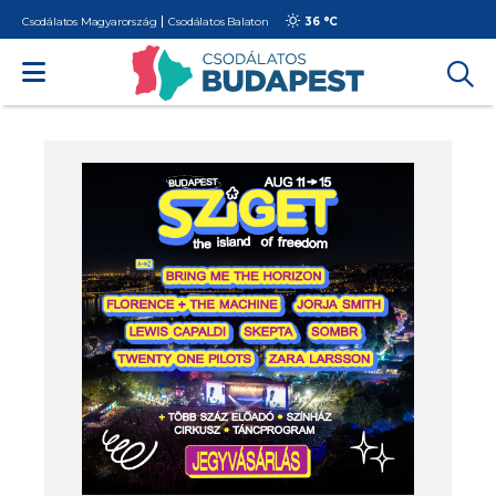
Csodálatos Magyarország
Csodálatos Balaton
36 °
C