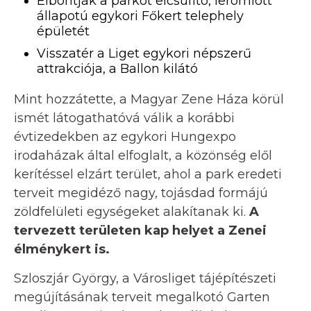
Elbontják a parkot elcsúfító, leromlott
állapotú egykori Főkert telephely
épületét
Visszatér a Liget egykori népszerű
attrakciója, a Ballon kilátó
Mint hozzátette, a Magyar Zene Háza körül
ismét látogathatóvá válik a korábbi
évtizedekben az egykori Hungexpo
irodaházak által elfoglalt, a közönség elől
kerítéssel elzárt terület, ahol a park eredeti
terveit megidéző nagy, tojásdad formájú
zöldfelületi egységeket alakítanak ki.
A
tervezett területen kap helyet a Zenei
élménykert is.
Szloszjár György, a Városliget tájépítészeti
megújításának terveit megalkotó Garten