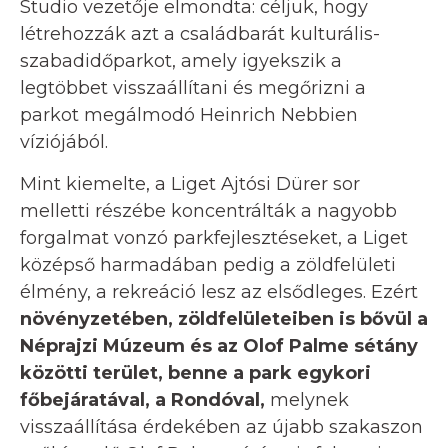
Studio vezetője elmondta: céljuk, hogy
létrehozzák azt a családbarát kulturális-
szabadidőparkot, amely igyekszik a
legtöbbet visszaállítani és megőrizni a
parkot megálmodó Heinrich Nebbien
víziójából.
Mint kiemelte, a Liget Ajtósi Dürer sor
melletti részébe koncentrálták a nagyobb
forgalmat vonzó parkfejlesztéseket, a Liget
középső harmadában pedig a zöldfelületi
élmény, a rekreáció lesz az elsődleges. Ezért
növényzetében, zöldfelületeiben is bővül a
Néprajzi Múzeum és az Olof Palme sétány
közötti terület, benne a park egykori
főbejáratával, a Rondóval,
melynek
visszaállítása érdekében az újabb szakaszon