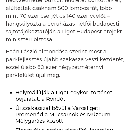
négyzetméter burkolt felületet bontottak el,
elültettek csaknem 500 lombos fát, több
mint 70 ezer cserjét és 140 ezer évelőt –
hangsúlyozta a beruházás hétfői budapesti
sajtótájékoztatóján a Liget Budapest projekt
miniszteri biztosa.
Baán László elmondása szerint most a
parkfejlesztés újabb szakasza veszi kezdetét,
ezzel újabb 80 ezer négyzetméternyi
parkfelület újul meg.
Helyreállítják a Liget egykori történeti
bejáratát, a Rondót
Új szakasszal bővül a Városligeti
Promenád a Műcsarnok és Múzeum
Mélygarázs között