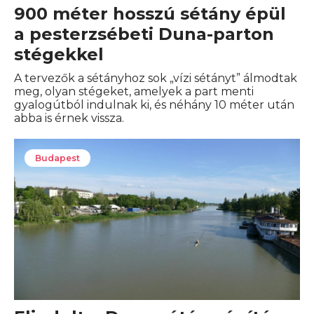
900 méter hosszú sétány épül
a pesterzsébeti Duna-parton
stégekkel
A tervezők a sétányhoz sok „vízi sétányt” álmodtak
meg, olyan stégeket, amelyek a part menti
gyalogútból indulnak ki, és néhány 10 méter után
abba is érnek vissza.
Budapest