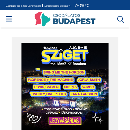
Csodálatos Magyarország
Csodálatos Balaton
30 °
C