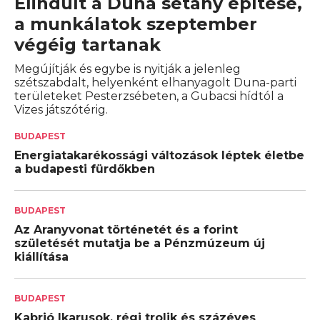
Elindult a Duna sétány építése,
a munkálatok szeptember
végéig tartanak
Megújítják és egybe is nyitják a jelenleg
szétszabdalt, helyenként elhanyagolt Duna-parti
területeket Pesterzsébeten, a Gubacsi hídtól a
Vizes játszótérig.
BUDAPEST
Energiatakarékossági változások léptek életbe
a budapesti fürdőkben
BUDAPEST
Az Aranyvonat történetét és a forint
születését mutatja be a Pénzmúzeum új
kiállítása
BUDAPEST
Kabrió Ikarusok, régi trolik és százéves