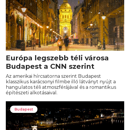
Európa legszebb téli városa
Budapest a CNN szerint
Az amerikai hírcsatorna szerint Budapest
klasszikus karácsonyi filmbe illő látványt nyújt a
hangulatos téli atmoszférájával és a romantikus
építészeti alkotásaival.
Budapest