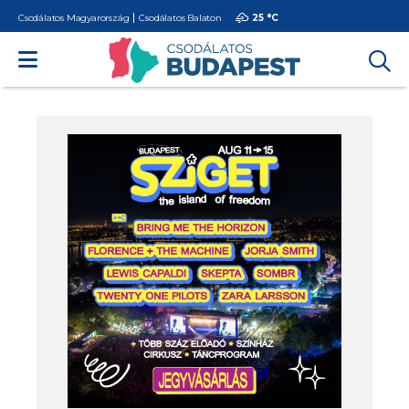
Csodálatos Magyarország
Csodálatos Balaton
25 °
C