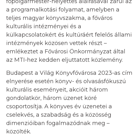
főpolgármester-helyettes aláírásával zárul az
a programalkotási folyamat, amelyben a
teljes magyar könyvszakma, a főváros
kulturális intézményei és a
külkapcsolatokért és kultúráért felelős állami
intézmények közösen vettek részt –
emlékeztet a Fővárosi Önkormányzat által
az MTI-hez kedden eljuttatott közlemény.
Budapest a Világ Könyvfővárosa 2023-as cím
elnyerése esetén könyv- és olvasásfókuszú
kulturális eseményeit, akcióit három
gondolatkör, három üzenet köré
csoportosítja. A könyves év üzenetei a
cselekvés, a szabadság és a közösség
dimenzióiban fogalmazódnak meg –
közölték.