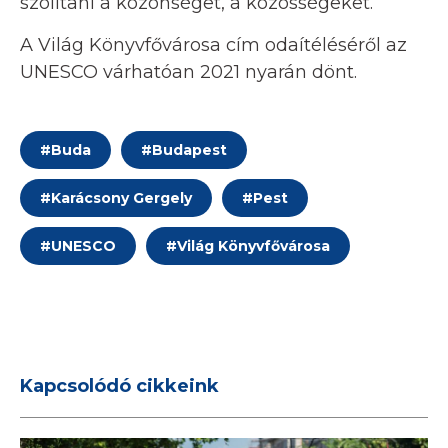
szólítani a közönséget, a közösségeket.
A Világ Könyvfővárosa cím odaítéléséről az
UNESCO várhatóan 2021 nyarán dönt.
#
Buda
#
Budapest
#
Karácsony Gergely
#
Pest
#
UNESCO
#
Világ Könyvfővárosa
Kapcsolódó cikkeink