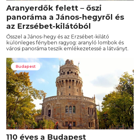
Aranyerdők felett – őszi
panoráma a János-hegyről és
az Erzsébet-kilátóból
Ősszel a János-hegy és az Erzsébet-kilátó
különleges fényben ragyog: aranyló lombok és
városi panoráma teszik emlékezetessé a látványt.
Budapest
110 éves a Budapest