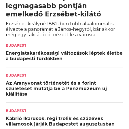
legmagasabb pontján
emelkedő Erzsébet-kilátó
Erzsébet királyné 1882-ben több alkalommal is
élvezte a panorámát a János-hegyről, bár akkor
még egy fakilátóból nézett le a városra.
BUDAPEST
Energiatakarékossági változások léptek életbe
a budapesti fürdőkben
BUDAPEST
Az Aranyvonat történetét és a forint
születését mutatja be a Pénzmúzeum új
kiállítása
BUDAPEST
Kabrió Ikarusok, régi trolik és százéves
villamosok járják Budapestet augusztusban