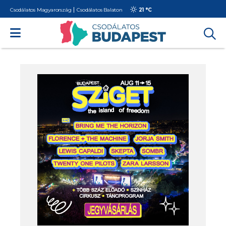
Csodálatos Magyarország
Csodálatos Balaton
21 °
C