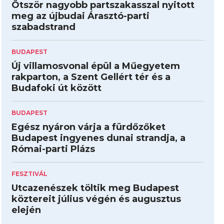
Ötször nagyobb partszakasszal nyitott
meg az újbudai Árasztó-parti
szabadstrand
BUDAPEST
Új villamosvonal épül a Műegyetem
rakparton, a Szent Gellért tér és a
Budafoki út között
BUDAPEST
Egész nyáron várja a fürdőzőket
Budapest ingyenes dunai strandja, a
Római-parti Plázs
FESZTIVÁL
Utcazenészek töltik meg Budapest
köztereit július végén és augusztus
elején