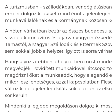
A turizmusban – szállodákban, vendéglátásban
ember dolgozik, akiket mind érint a jelenlegi 
munkavállalóknak és a kormánynak közösen kel
A héten várhatóan bezár az összes budapesti sz
vissza a koronavírus és a járványügyi intézked
Tamástól, a Magyar Szállodák és Éttermek Szö
sem sokkal jobb a helyzet, így ott is sorra várh
Hangsúlyozta: ebben a helyzetben most minden
megvédjék. Rövidített munkaidővel, átcsoportos
megőrizni őket a munkaadók, hogy elegendő e
mikor lesz lehetséges, azzal kapcsolatban Fles
változik, de a jelenlegi kilátások alapján az 
sor kerülni.
Mindenki a legjobb megoldáson dolgozik, most e