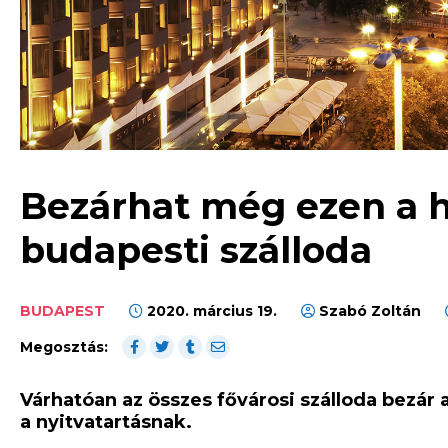
Bezárhat még ezen a h
budapesti szálloda
BUDAPEST
2020. március 19.
Szabó Zoltán
Megosztás:
Várhatóan az összes fővárosi szálloda bezár
a nyitvatartásnak.