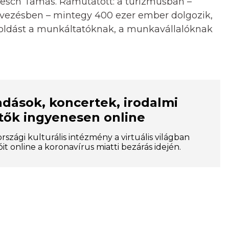
e Flesch Tamás. Rámutatott: a turizmusban –
vezésben – mintegy 400 ezer ember dolgozik,
egoldást a munkáltatóknak, a munkavállalóknak
adások, koncertek, irodalmi
tők ingyenesen online
zági kulturális intézmény a virtuális világban
óit online a koronavírus miatti bezárás idején.