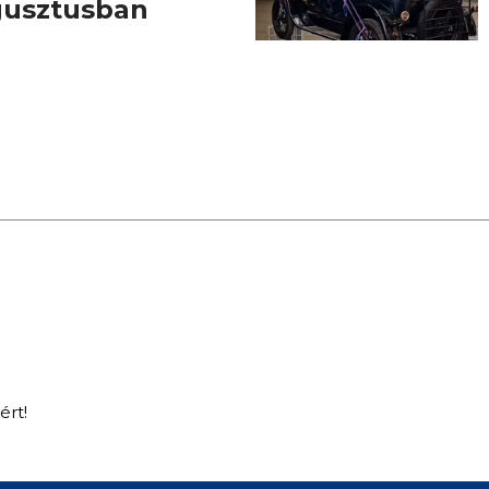
gusztusban
ért!