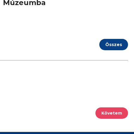
Múzeumba
Összes
Követem