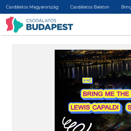
Csodálatos Magyarország
Csodálatos Balaton
Brin