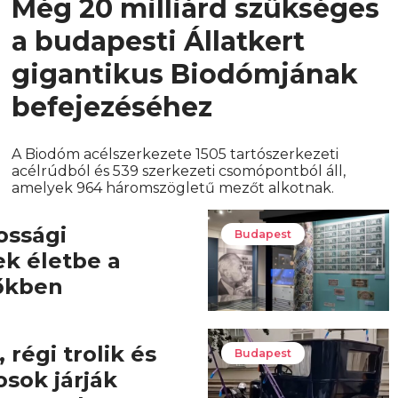
Még 20 milliárd szükséges
a budapesti Állatkert
gigantikus Biodómjának
befejezéséhez
A Biodóm acélszerkezete 1505 tartószerkezeti
acélrúdból és 539 szerkezeti csomópontból áll,
amelyek 964 háromszögletű mezőt alkotnak.
ossági
Budapest
ek életbe a
őkben
 régi trolik és
Budapest
osok járják