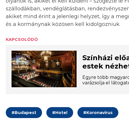
olyanok is, akiket el kell küldeni – szögezte l
szállodákban, vendéglátásban, rendezvényszer
akiket mind érint a jelenlegi helyzet, így a m
és a kormánynak közösen kell kidolgozniuk.
KAPCSOLÓDÓ
Színházi elő
estek nézhe
Egyre több magyarors
varázsolja el látogat
#
Budapest
#
Hotel
#
Koronavírus