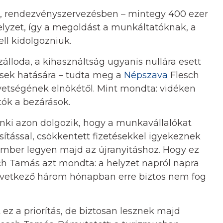
, rendezvényszervezésben – mintegy 400 ezer
helyzet, így a megoldást a munkáltatóknak, a
l kidolgozniuk.
álloda, a kihasználtság ugyanis nullára esett
ések hatására – tudta meg a
Népszava
Flesch
vetségének elnökétől. Mint mondta: vidéken
atók a bezárások.
ki azon dolgozik, hogy a munkavállalókat
ítással, csökkentett fizetésekkel igyekeznek
mber legyen majd az újranyitáshoz. Hogy ez
ch Tamás azt mondta: a helyzet napról napra
elkövetkező három hónapban erre biztos nem fog
z a priorítás, de biztosan lesznek majd