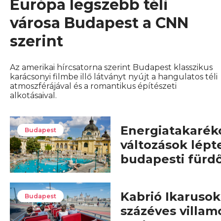
Európa legszebb téli
városa Budapest a CNN
szerint
Az amerikai hírcsatorna szerint Budapest klasszikus
karácsonyi filmbe illő látványt nyújt a hangulatos téli
atmoszférájával és a romantikus építészeti
alkotásaival.
Energiatakarék
Budapest
változások lépt
budapesti fürd
Kabrió Ikarusok,
Budapest
százéves villam