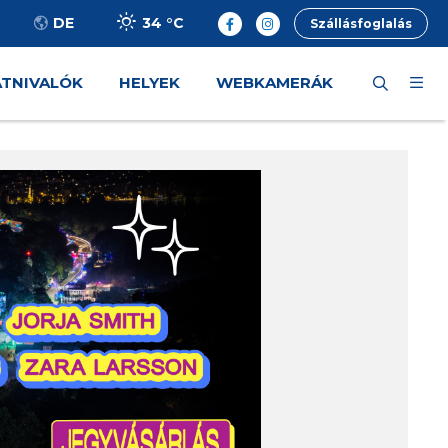
34 °
C
DE
Szállásfoglalás
ÁTNIVALÓK
HELYEK
WEBKAMERÁK