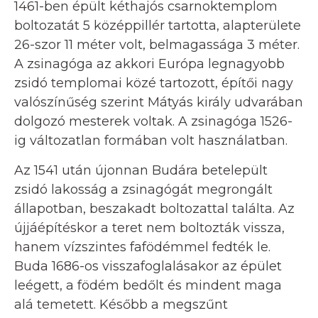
1461-ben épült kéthajós csarnoktemplom
boltozatát 5 középpillér tartotta, alapterülete
26-szor 11 méter volt, belmagassága 3 méter.
A zsinagóga az akkori Európa legnagyobb
zsidó templomai közé tartozott, építői nagy
valószínűség szerint Mátyás király udvarában
dolgozó mesterek voltak. A zsinagóga 1526-
ig változatlan formában volt használatban.
Az 1541 után újonnan Budára betelepült
zsidó lakosság a zsinagógát megrongált
állapotban, beszakadt boltozattal találta. Az
újjáépítéskor a teret nem boltozták vissza,
hanem vízszintes fafödémmel fedték le.
Buda 1686-os visszafoglalásakor az épület
leégett, a födém bedőlt és mindent maga
alá temetett. Később a megszűnt