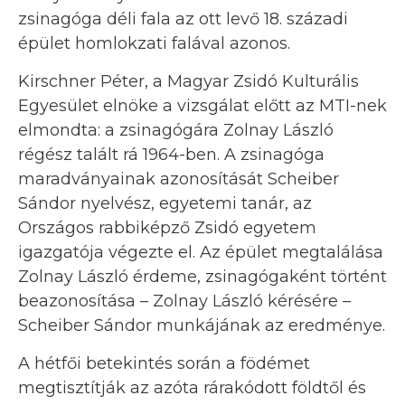
zsinagóga déli fala az ott levő 18. századi
épület homlokzati falával azonos.
Kirschner Péter, a Magyar Zsidó Kulturális
Egyesület elnöke a vizsgálat előtt az MTI-nek
elmondta: a zsinagógára Zolnay László
régész talált rá 1964-ben. A zsinagóga
maradványainak azonosítását Scheiber
Sándor nyelvész, egyetemi tanár, az
Országos rabbiképző Zsidó egyetem
igazgatója végezte el. Az épület megtalálása
Zolnay László érdeme, zsinagógaként történt
beazonosítása – Zolnay László kérésére –
Scheiber Sándor munkájának az eredménye.
A hétfői betekintés során a födémet
megtisztítják az azóta rárakódott földtől és