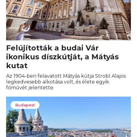
Felújították a budai Vár
ikonikus díszkútját, a Mátyás
kutat
Az 1904-ben felavatott Mátyás kútja Strobl Alajos
legkedvesebb alkotása volt, és élete egyik
főművét jelentette.
Budapest