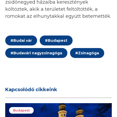
zsidónegyed házaiba keresztények
költöztek, akik a területet feltöltötték, a
romokat az elhunytakkal együtt betemették.
#
Budai vár
#
Budapest
#
Budavári nagyzsinagóga
#
Zsinagóga
Kapcsolódó cikkeink
Budapest