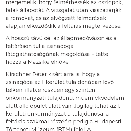
megemelik, hogy felmérhessék az oszlopok,
falak állapotát. A vizsgálat után visszazárják
a romokat, és az elvégzett felmérések
alapján elkezdődik a feltárás megtervezése.
A hosszú távú cél az állagmegóváson és a
feltáráson túl a zsinagóga
látogathatóságának megoldása – tette
hozzá a Mazsike elnöke.
Kirschner Péter kitért arra is, hogy a
zsinagóga az I. kerület tulajdonában lévő
telken, illetve részben egy szintén
önkormányzati tulajdonú, műemlékvédelem
alatt álló épület alatt van. Jogilag tehát az I.
kerületi önkormányzat a tulajdonosa, a
feltárás szakmai részéért pedig a Budapesti
Történeti Múzeum (BTM) felel. A