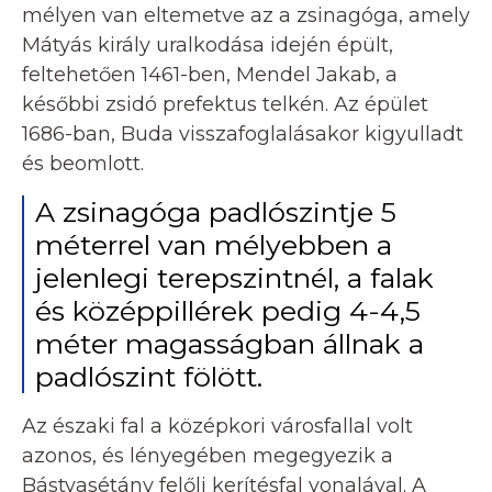
mélyen van eltemetve az a zsinagóga, amely
Mátyás király uralkodása idején épült,
feltehetően 1461-ben, Mendel Jakab, a
későbbi zsidó prefektus telkén. Az épület
1686-ban, Buda visszafoglalásakor kigyulladt
és beomlott.
A zsinagóga padlószintje 5
méterrel van mélyebben a
jelenlegi terepszintnél, a falak
és középpillérek pedig 4-4,5
méter magasságban állnak a
padlószint fölött.
Az északi fal a középkori városfallal volt
azonos, és lényegében megegyezik a
Bástyasétány felőli kerítésfal vonalával. A