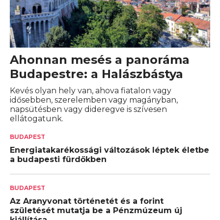
Ahonnan mesés a panoráma
Budapestre: a Halászbástya
Kevés olyan hely van, ahova fiatalon vagy
idősebben, szerelemben vagy magányban,
napsütésben vagy dideregve is szívesen
ellátogatunk.
BUDAPEST
Energiatakarékossági változások léptek életbe
a budapesti fürdőkben
BUDAPEST
Az Aranyvonat történetét és a forint
születését mutatja be a Pénzmúzeum új
kiállítása