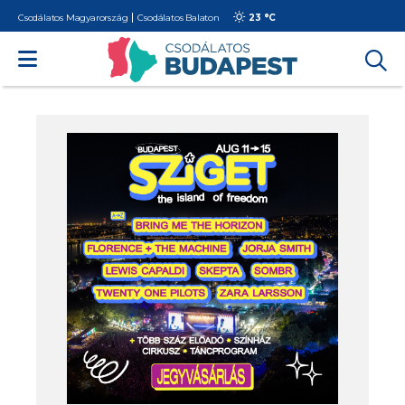
Csodálatos Magyarország
Csodálatos Balaton
23 °
C