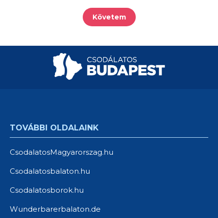
Követem
TOVÁBBI OLDALAINK
CsodalatosMagyarorszag.hu
Csodalatosbalaton.hu
Csodalatosborok.hu
Wunderbarerbalaton.de