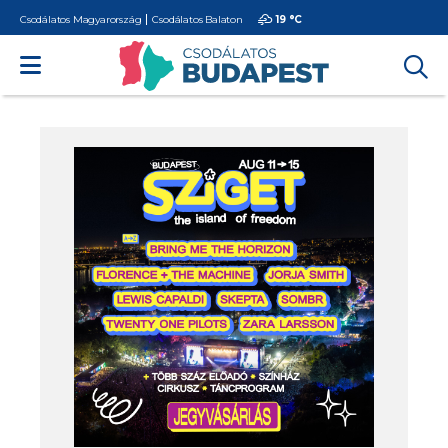
Csodálatos Magyarország
Csodálatos Balaton
19 °
C