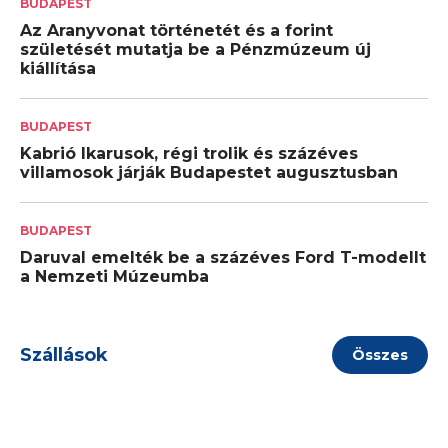
BUDAPEST
Az Aranyvonat történetét és a forint
születését mutatja be a Pénzmúzeum új
kiállítása
BUDAPEST
Kabrió Ikarusok, régi trolik és százéves
villamosok járják Budapestet augusztusban
BUDAPEST
Daruval emelték be a százéves Ford T-modellt
a Nemzeti Múzeumba
Szállások
Összes