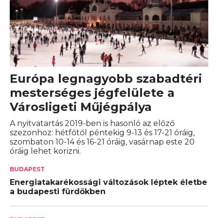
Európa legnagyobb szabadtéri
mesterséges jégfelülete a
Városligeti Műjégpálya
A nyitvatartás 2019-ben is hasonló az előző
szezonhoz: hétfőtől péntekig 9-13 és 17-21 óráig,
szombaton 10-14 és 16-21 óráig, vasárnap este 20
óráig lehet korizni.
BUDAPEST
Energiatakarékossági változások léptek életbe
a budapesti fürdőkben