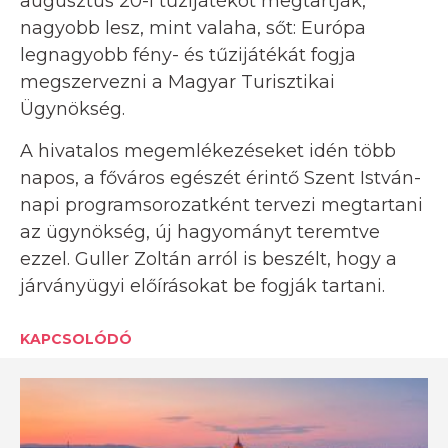
augusztus 20-i tűzijátékot megtartják,
nagyobb lesz, mint valaha, sőt: Európa
legnagyobb fény- és tűzijátékát fogja
megszervezni a Magyar Turisztikai
Ügynökség.
A hivatalos megemlékezéseket idén több
napos, a főváros egészét érintő Szent István-
napi programsorozatként tervezi megtartani
az ügynökség, új hagyományt teremtve
ezzel. Guller Zoltán arról is beszélt, hogy a
járványügyi előírásokat be fogják tartani.
KAPCSOLÓDÓ