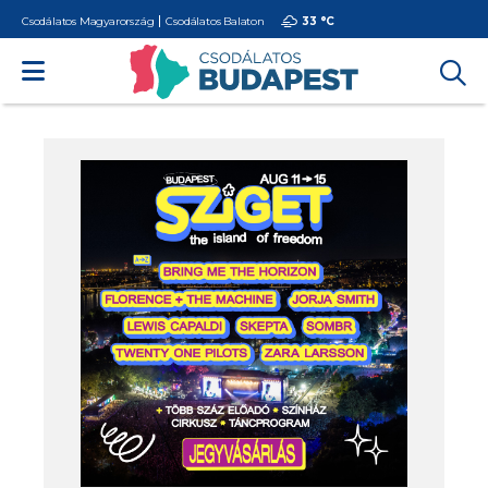
Csodálatos Magyarország
Csodálatos Balaton
33 °
C