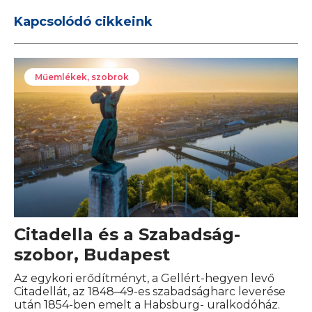
Kapcsolódó cikkeink
Műemlékek, szobrok
Citadella és a Szabadság-
szobor, Budapest
Az egykori erődítményt, a Gellért-hegyen levő
Citadellát, az 1848–49-es szabadságharc leverése
után 1854-ben emelt a Habsburg- uralkodóház.