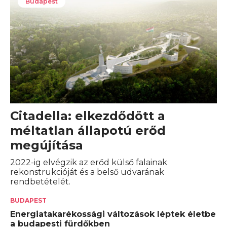
Budapest
Citadella: elkezdődött a
méltatlan állapotú erőd
megújítása
2022-ig elvégzik az erőd külső falainak
rekonstrukcióját és a belső udvarának
rendbetételét.
BUDAPEST
Energiatakarékossági változások léptek életbe
a budapesti fürdőkben