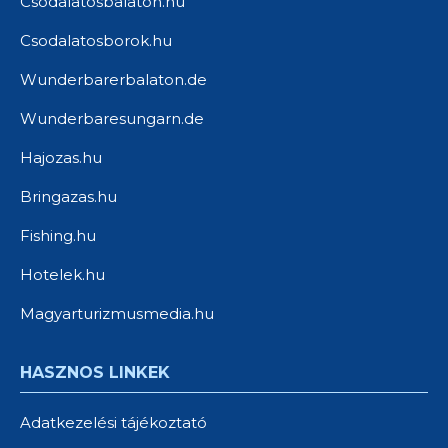
Csodalatosbalaton.hu
Csodalatosborok.hu
Wunderbarerbalaton.de
Wunderbaresungarn.de
Hajozas.hu
Bringazas.hu
Fishing.hu
Hotelek.hu
Magyarturizmusmedia.hu
HASZNOS LINKEK
Adatkezelési tájékoztató