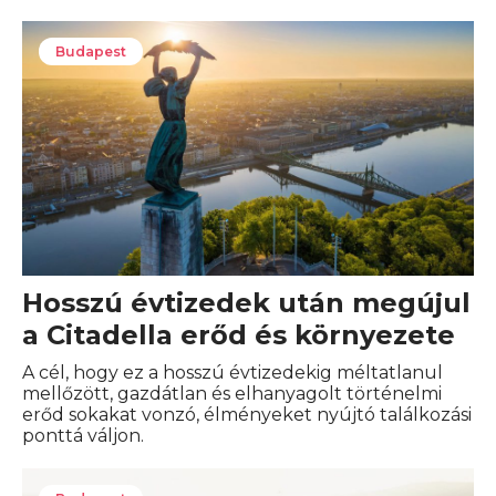
Budapest
Hosszú évtizedek után megújul
a Citadella erőd és környezete
A cél, hogy ez a hosszú évtizedekig méltatlanul
mellőzött, gazdátlan és elhanyagolt történelmi
erőd sokakat vonzó, élményeket nyújtó találkozási
ponttá váljon.