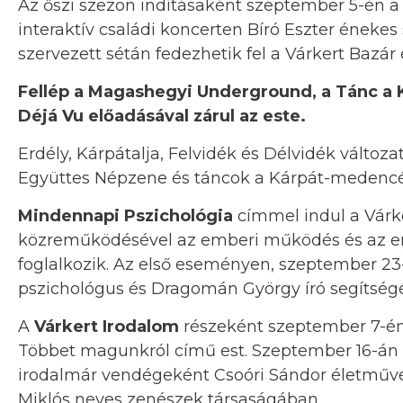
Az őszi szezon indításaként szeptember 5-én 
interaktív családi koncerten Bíró Eszter énekes
szervezett sétán fedezhetik fel a Várkert Bazár
Fellép a Magashegyi Underground, a Tánc a 
Déjá Vu előadásával zárul az este.
Erdély, Kárpátalja, Felvidék és Délvidék változ
Együttes Népzene és táncok a Kárpát-medencéb
Mindennapi Pszichológia
címmel indul a Várke
közreműködésével az emberi működés és az em
foglalkozik. Az első eseményen, szeptember 2
pszichológus és Dragomán György író segítségév
A
Várkert Irodalom
részeként szeptember 7-én 
Többet magunkról című est. Szeptember 16-án 
irodalmár vendégeként Csoóri Sándor életművébő
Miklós neves zenészek társaságában.