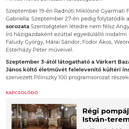
Szeptember 19-én Radnóti Miklósné Gyarmati F
Gabriella. Szeptember 27-én pedig folytatódik 
sorozata
Szentségtelen létedre nem félsz Angy
író házigazdaként ezúttal egyedülálló irodalmi 
Faludy György, Márai Sándor, Fodor Ákos, Weör
Esterházy Péter műveivel.
Szeptember 3-ától látogatható a Várkert Bazá
János költő életművét felelevenítő kültéri ins
szervezett Pilinszky 100 programsorozat részek
KAPCSOLÓDÓ
Régi pompáj
István-tere