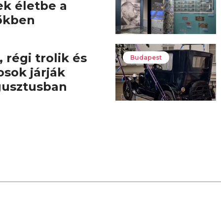
ek életbe a
őkben
 régi trolik és
Budapest
osok járják
gusztusban