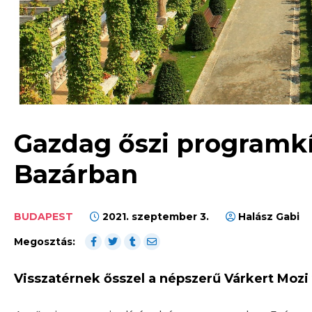
Gazdag őszi programkí
Bazárban
BUDAPEST
2021. szeptember 3.
Halász Gabi
Megosztás:
Visszatérnek ősszel a népszerű Várkert Mozi v