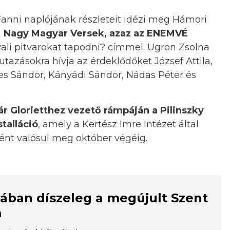
anni naplójának részleteit idézi meg Hámori
a
Nagy Magyar Versek, azaz az ENEMVÉ
ali pitvarokat tapodni? címmel. Ugron Zsolna
utazásokra hívja az érdeklődőket József Attila,
es Sándor, Kányádi Sándor, Nádas Péter és
r Glorietthez vezető rámpáján a Pilinszky
talláció
, amely a Kertész Imre Intézet által
ént valósul meg október végéig.
ában díszeleg a megújult Szent
m