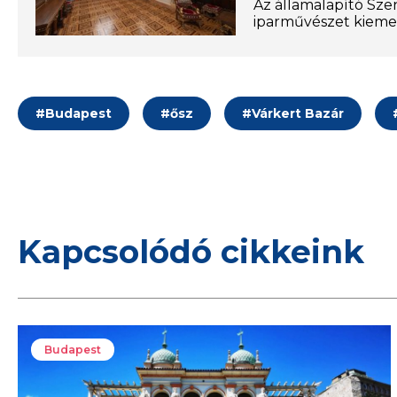
Az államalapító Szen
iparművészet kiemel
#
Budapest
#
ősz
#
Várkert Bazár
Kapcsolódó cikkeink
Budapest