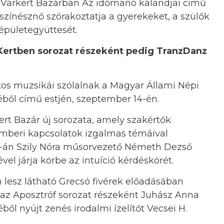
a Várkert Bazárban Az időmanó kalandjai című
 színésznő szórakoztatja a gyerekeket, a szülők
 épületegyüttesét.
Kertben sorozat részeként pedig TranzDanz
atos muzsikái szólalnak a Magyar Állami Népi
ől című estjén, szeptember 14-én.
rt Bazár új sorozata, amely szakértők
beri kapcsolatok izgalmas témáival
3-án Szily Nóra műsorvezető Németh Dezső
el járja körbe az intuíció kérdéskörét.
lesz látható Grecsó fivérek előadásában
az Aposztróf sorozat részeként Juhász Anna
l nyújt zenés irodalmi ízelítőt Vecsei H.