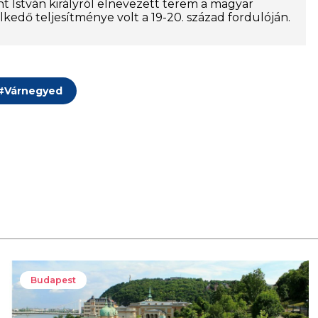
t István királyról elnevezett terem a magyar
kedő teljesítménye volt a 19-20. század fordulóján.
#
Várnegyed
Budapest