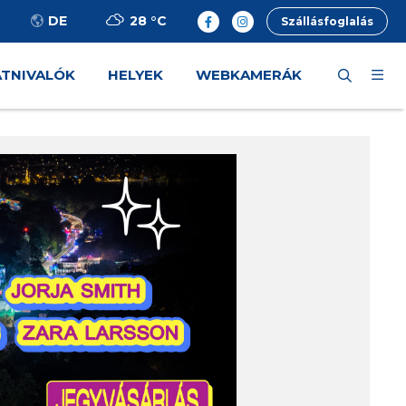
28 °
C
DE
Szállásfoglalás
ÁTNIVALÓK
HELYEK
WEBKAMERÁK