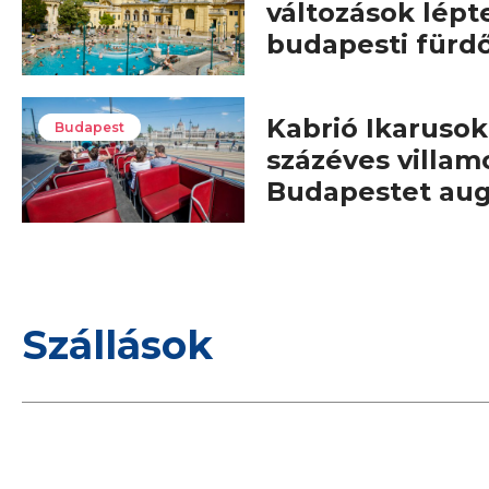
változások lépt
budapesti fürd
Kabrió Ikarusok,
Budapest
százéves villam
Budapestet au
Szállások