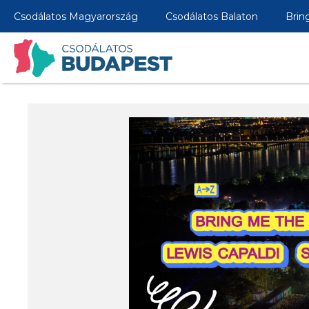
Csodálatos Magyarország
Csodálatos Balaton
Brin