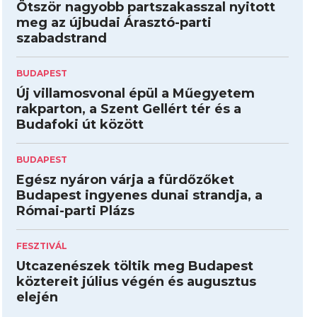
Ötször nagyobb partszakasszal nyitott
meg az újbudai Árasztó-parti
szabadstrand
BUDAPEST
Új villamosvonal épül a Műegyetem
rakparton, a Szent Gellért tér és a
Budafoki út között
BUDAPEST
Egész nyáron várja a fürdőzőket
Budapest ingyenes dunai strandja, a
Római-parti Plázs
FESZTIVÁL
Utcazenészek töltik meg Budapest
köztereit július végén és augusztus
elején