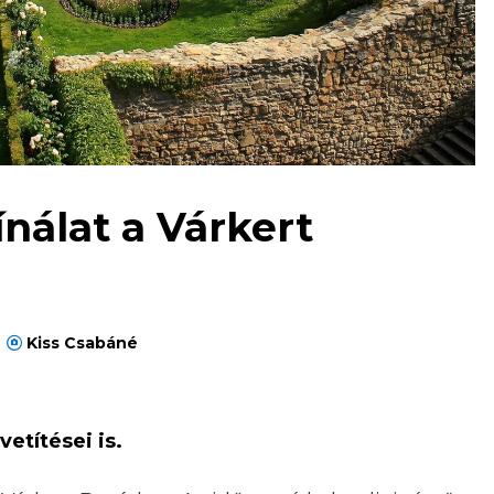
nálat a Várkert
Kiss‎ Csabáné
etítései is.