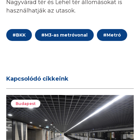
Nagyvárad tér és Lehel tér állomásokat is
használhatják az utasok.
#
BKK
#
M3-as metróvonal
#
Metró
Kapcsolódó cikkeink
Budapest