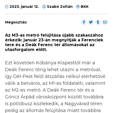
2023. január 12.
Szabó Zoltán
BKK
Megosztás:
Az M3-as metró felújítása újabb szakaszához
érkezik: január 23-án megnyitják a Ferenciek
tere és a Deák Ferenc tér állomásokat az
utasforgalom előtt.
Ezt követően Kőbánya-Kispesttől már a
Deák Ferenc térig lehet utazni a metróval,
így Dél-Pest felől átszállás nélkül elérhetővé
válik a belváros, az M1-es földalatti, valamint
az M2-es metró. A Deák Ferenc tér és a
Göncz Árpád városközpont között továbbra
is pótlóbusz közlekedik, a Nagyvárad téren
pedig az állomás felújítása miatt továbbra