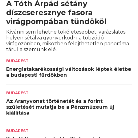
A Tóth Árpád sétány
díszcseresznye fasora
virágpompában tündököl
Kívánni sem lehetne tökéletesebbet: varázslatos
helyen sétálva gyönyörködni a tobzódó
virágözönben, miközben felejthetetlen panoráma
tárul a szemünk elé.
BUDAPEST
Energiatakarékossági változások léptek életbe
a budapesti fürdőkben
BUDAPEST
Az Aranyvonat történetét és a forint
születését mutatja be a Pénzmúzeum új
kiállítása
BUDAPEST