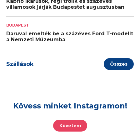
Kabrió Ikarusok, régi trolik és százéves
villamosok járják Budapestet augusztusban
BUDAPEST
Daruval emelték be a százéves Ford T-modellt
a Nemzeti Múzeumba
Szállások
Összes
Kövess minket Instagramon!
Követem