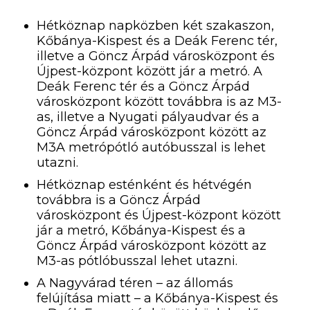
Hétköznap napközben két szakaszon,
Kőbánya-Kispest és a Deák Ferenc tér,
illetve a Göncz Árpád városközpont és
Újpest-központ között jár a metró. A
Deák Ferenc tér és a Göncz Árpád
városközpont között továbbra is az M3-
as, illetve a Nyugati pályaudvar és a
Göncz Árpád városközpont között az
M3A metrópótló autóbusszal is lehet
utazni.
Hétköznap esténként és hétvégén
továbbra is a Göncz Árpád
városközpont és Újpest-központ között
jár a metró, Kőbánya-Kispest és a
Göncz Árpád városközpont között az
M3-as pótlóbusszal lehet utazni.
A Nagyvárad téren – az állomás
felújítása miatt – a Kőbánya-Kispest és