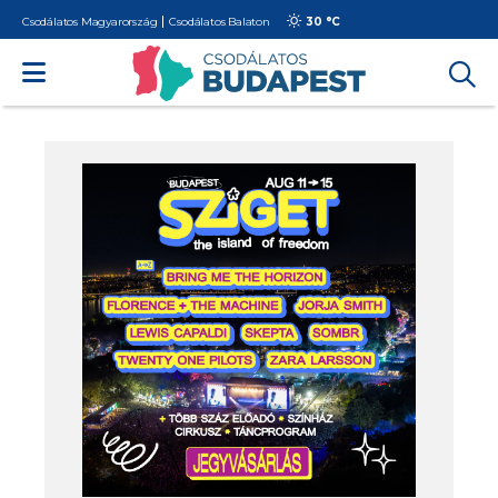
Csodálatos Magyarország
Csodálatos Balaton
30 °
C