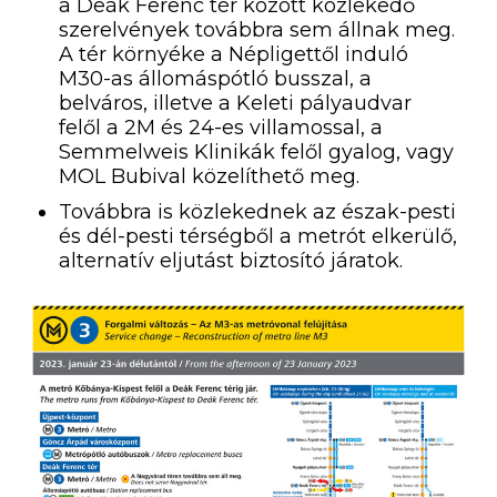
a Deák Ferenc tér között közlekedő
szerelvények továbbra sem állnak meg.
A tér környéke a Népligettől induló
M30-as állomáspótló busszal, a
belváros, illetve a Keleti pályaudvar
felől a 2M és 24-es villamossal, a
Semmelweis Klinikák felől gyalog, vagy
MOL Bubival közelíthető meg.
Továbbra is közlekednek az észak-pesti
és dél-pesti térségből a metrót elkerülő,
alternatív eljutást biztosító járatok.