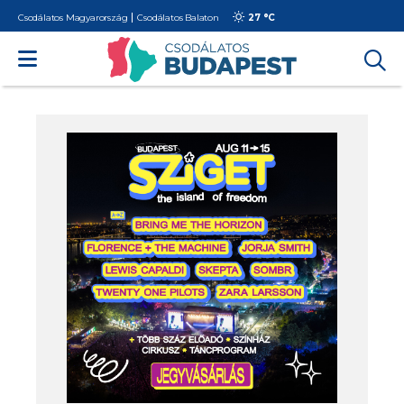
Csodálatos Magyarország
Csodálatos Balaton
27 °
C