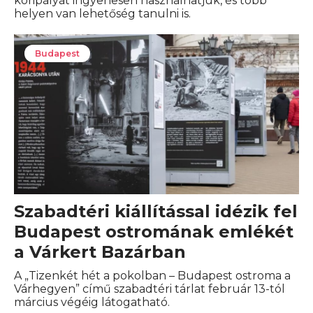
koripályát ingyenesen használhatjuk, és több
helyen van lehetőség tanulni is.
Budapest
Szabadtéri kiállítással idézik fel
Budapest ostromának emlékét
a Várkert Bazárban
A „Tizenkét hét a pokolban – Budapest ostroma a
Várhegyen” című szabadtéri tárlat február 13-tól
március végéig látogatható.