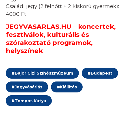
Családi jegy (2 felnőtt + 2 kiskorú gyermek):
4000 Ft
JEGYVASARLAS.HU – koncertek,
fesztiválok, kulturális és
szórakoztató programok,
helyszínek
#
Bajor Gizi Színészmúzeum
#
Budapest
#
Jegyvásárlás
#
Kiállítás
#
Tompos Kátya