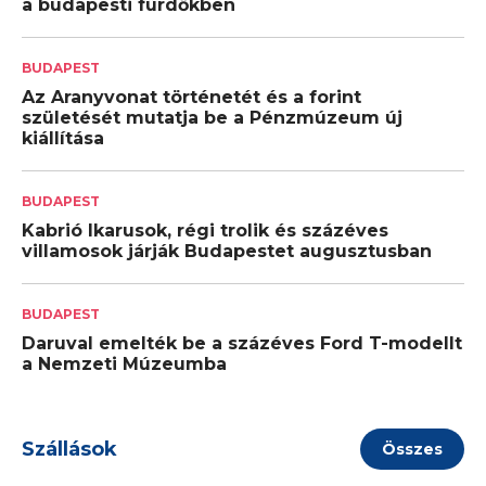
a budapesti fürdőkben
BUDAPEST
Az Aranyvonat történetét és a forint
születését mutatja be a Pénzmúzeum új
kiállítása
BUDAPEST
Kabrió Ikarusok, régi trolik és százéves
villamosok járják Budapestet augusztusban
BUDAPEST
Daruval emelték be a százéves Ford T-modellt
a Nemzeti Múzeumba
Szállások
Összes