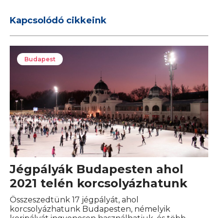
Kapcsolódó cikkeink
Budapest
Jégpályák Budapesten ahol
2021 telén korcsolyázhatunk
Összeszedtünk 17 jégpályát, ahol
korcsolyázhatunk Budapesten, némelyik