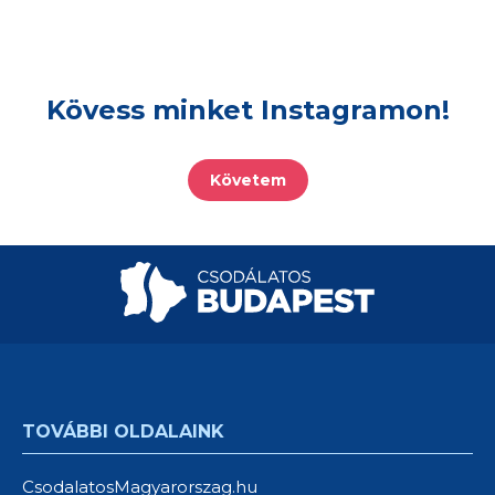
Kövess minket Instagramon!
Követem
TOVÁBBI OLDALAINK
CsodalatosMagyarorszag.hu