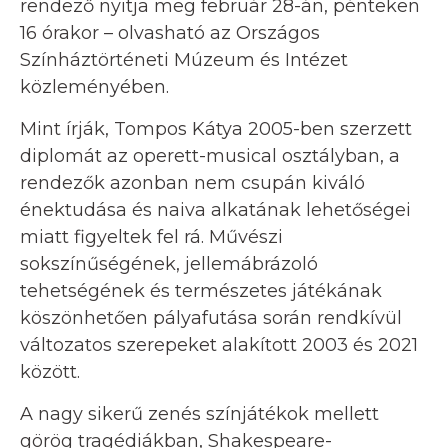
rendező nyitja meg február 28-án, pénteken
16 órakor – olvasható az Országos
Színháztörténeti Múzeum és Intézet
közleményében.
Mint írják, Tompos Kátya 2005-ben szerzett
diplomát az operett-musical osztályban, a
rendezők azonban nem csupán kiváló
énektudása és naiva alkatának lehetőségei
miatt figyeltek fel rá. Művészi
sokszínűségének, jellemábrázoló
tehetségének és természetes játékának
köszönhetően pályafutása során rendkívül
változatos szerepeket alakított 2003 és 2021
között.
A nagy sikerű zenés színjátékok mellett
görög tragédiákban, Shakespeare-