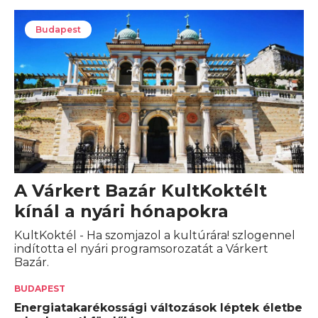
Budapest
A Várkert Bazár KultKoktélt
kínál a nyári hónapokra
KultKoktél - Ha szomjazol a kultúrára! szlogennel
indította el nyári programsorozatát a Várkert
Bazár.
BUDAPEST
Energiatakarékossági változások léptek életbe