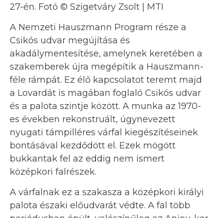
27-én. Fotó © Szigetváry Zsolt | MTI
A Nemzeti Hauszmann Program része a
Csikós udvar megújítása és
akadálymentesítése, amelynek keretében a
szakemberek újra megépítik a Hauszmann-
féle rámpát. Ez élő kapcsolatot teremt majd
a Lovardát is magában foglaló Csikós udvar
és a palota szintje között. A munka az 1970-
es években rekonstruált, úgynevezett
nyugati támpilléres várfal kiegészítéseinek
bontásával kezdődött el. Ezek mögött
bukkantak fel az eddig nem ismert
középkori falrészek.
A várfalnak ez a szakasza a középkori királyi
palota északi előudvarát védte. A fal több