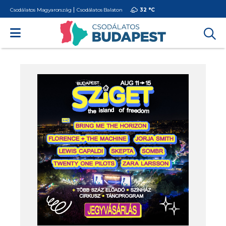
Csodálatos Magyarország
Csodálatos Balaton
32 °
C