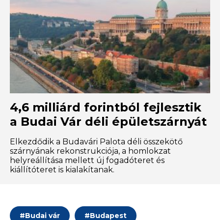
4,6 milliárd forintból fejlesztik
a Budai Vár déli épületszárnyát
Elkezdődik a Budavári Palota déli összekötő
szárnyának rekonstrukciója, a homlokzat
helyreállítása mellett új fogadóteret és
kiállítóteret is kialakítanak.
#
Budai vár
#
Budapest