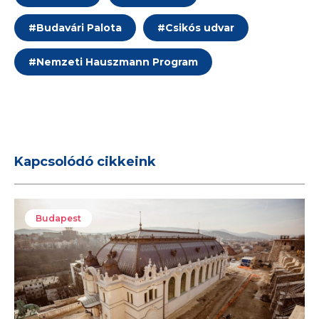
#
Budavári Palota
#
Csikós udvar
#
Nemzeti Hauszmann Program
Kapcsolódó cikkeink
Budapest