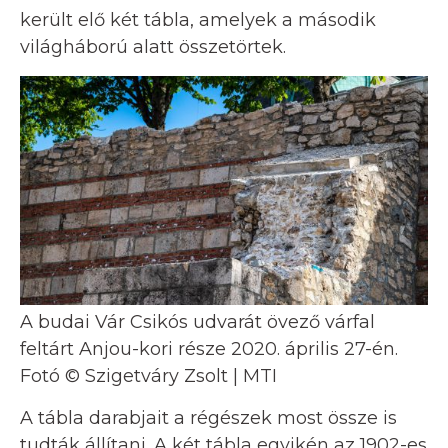
került elő két tábla, amelyek a második
világháború alatt összetörtek.
A budai Vár Csikós udvarát övező várfal
feltárt Anjou-kori része 2020. április 27-én.
Fotó © Szigetváry Zsolt | MTI
A tábla darabjait a régészek most össze is
tudták állítani. A két tábla egyikén az 1902-es