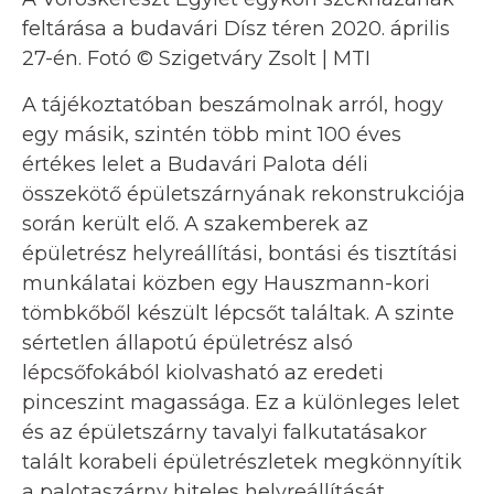
feltárása a budavári Dísz téren 2020. április
27-én. Fotó © Szigetváry Zsolt | MTI
A tájékoztatóban beszámolnak arról, hogy
egy másik, szintén több mint 100 éves
értékes lelet a Budavári Palota déli
összekötő épületszárnyának rekonstrukciója
során került elő. A szakemberek az
épületrész helyreállítási, bontási és tisztítási
munkálatai közben egy Hauszmann-kori
tömbkőből készült lépcsőt találtak. A szinte
sértetlen állapotú épületrész alsó
lépcsőfokából kiolvasható az eredeti
pinceszint magassága. Ez a különleges lelet
és az épületszárny tavalyi falkutatásakor
talált korabeli épületrészletek megkönnyítik
a palotaszárny hiteles helyreállítását,