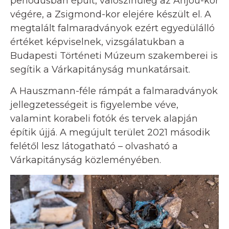
periódusban épült, valószínűleg az Anjou-kor
végére, a Zsigmond-kor elejére készült el. A
megtalált falmaradványok ezért egyedülálló
értéket képviselnek, vizsgálatukban a
Budapesti Történeti Múzeum szakemberei is
segítik a Várkapitányság munkatársait.
A Hauszmann-féle rámpát a falmaradványok
jellegzetességeit is figyelembe véve,
valamint korabeli fotók és tervek alapján
építik újjá. A megújult terület 2021 második
felétől lesz látogatható – olvasható a
Várkapitányság közleményében.