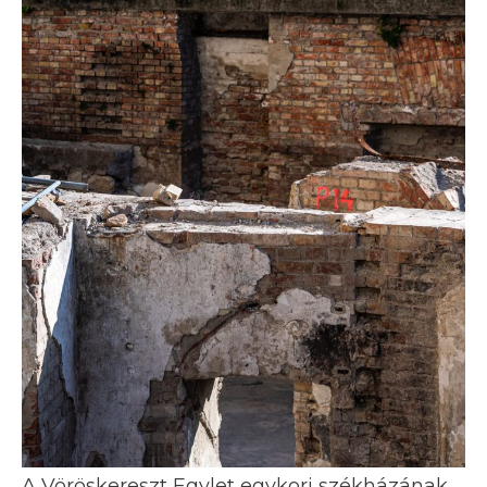
A Vöröskereszt Egylet egykori székházának