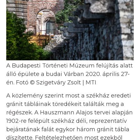
A Budapesti Történeti Múzeum felújítás alatt
álló épülete a budai Várban 2020. április 27-
én. Fotó © Szigetváry Zsolt | MTI
A közlemény szerint most a székház eredeti
gránit tábláinak töredékeit találták meg a
régészek. A Hauszmann Alajos tervei alapján
1902-re felépült székház déli, reprezentatív
bejáratának falát egykor három gránit tábla
díszítette. Feltételezhetően most ezekből