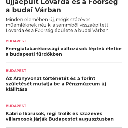
újjáépült Lovarda és a Főőrség
a budai Várban
Minden elemében új, mégis százéves
műemléknek néz ki a semmiből visszaépített
Lovarda és a Főőrség épülete a budai Várban.
BUDAPEST
Energiatakarékossági változások léptek életbe
a budapesti fürdőkben
BUDAPEST
Az Aranyvonat történetét és a forint
születését mutatja be a Pénzmúzeum új
kiállítása
BUDAPEST
Kabrió Ikarusok, régi trolik és százéves
villamosok járják Budapestet augusztusban