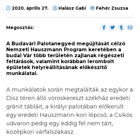
2020. április 27.
Halász Gabi
Fehér‎ Zsuzsa
Megosztás:
A Budavári Palotanegyed megújítását célzó
Nemzeti Hauszmann Program keretében a
budai Vár több területén zajlanak régészeti
feltárások, valamint korábban lerombolt
épületek helyreállításának előkészítő
munkálatai.
A munkálatok során megtalálták az egykor a
Dísz téren álló vöröskereszt székház eredeti
gránit tábláit, a királyi palotában előkerült
egy eredeti Hauszmann-kori lépcső, a Csikós
udvaron pedig egy eddig fel nem tárt,
középkori várfalszakasz.