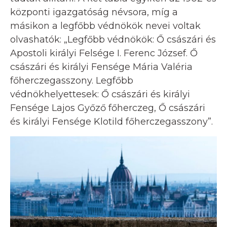
központi igazgatóság névsora, míg a
másikon a legfőbb védnökök nevei voltak
olvashatók: „Legfőbb védnökök: Ő császári és
Apostoli királyi Felsége I. Ferenc József. Ő
császári és királyi Fensége Mária Valéria
főherczegasszony. Legfőbb
védnökhelyettesek: Ő császári és királyi
Fensége Lajos Győző főherczeg, Ő császári
és királyi Fensége Klotild főherczegasszony”.