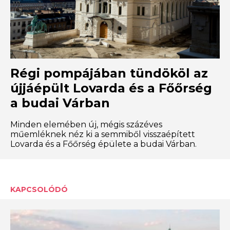
Régi pompájában tündököl az
újjáépült Lovarda és a Főőrség
a budai Várban
Minden elemében új, mégis százéves
műemléknek néz ki a semmiből visszaépített
Lovarda és a Főőrség épülete a budai Várban.
KAPCSOLÓDÓ