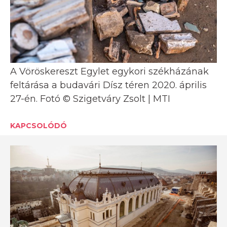
A Vöröskereszt Egylet egykori székházának
feltárása a budavári Dísz téren 2020. április
27-én. Fotó © Szigetváry Zsolt | MTI
KAPCSOLÓDÓ