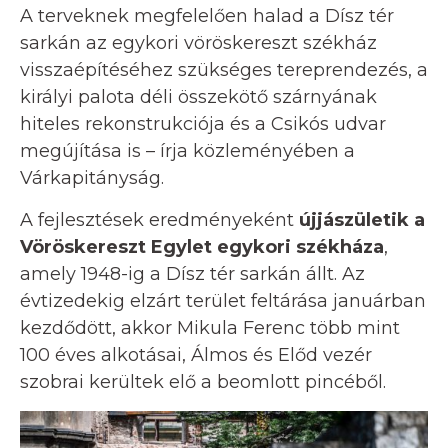
A terveknek megfelelően halad a Dísz tér
sarkán az egykori vöröskereszt székház
visszaépítéséhez szükséges tereprendezés, a
királyi palota déli összekötő szárnyának
hiteles rekonstrukciója és a Csikós udvar
megújítása is – írja közleményében a
Várkapitányság.
A fejlesztések eredményeként
újjászületik a
Vöröskereszt Egylet egykori székháza
,
amely 1948-ig a Dísz tér sarkán állt. Az
évtizedekig elzárt terület feltárása januárban
kezdődött, akkor Mikula Ferenc több mint
100 éves alkotásai, Álmos és Előd vezér
szobrai kerültek elő a beomlott pincéből.