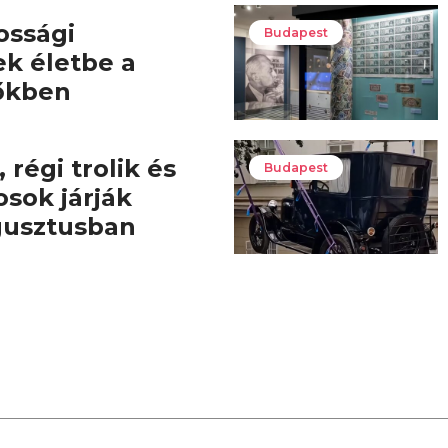
ossági
Budapest
ek életbe a
őkben
 régi trolik és
Budapest
osok járják
gusztusban