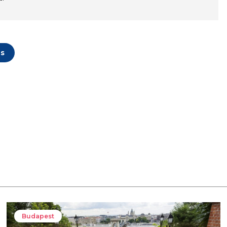
us
Budapest