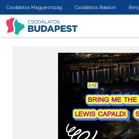
Csodálatos Magyarország
Csodálatos Balaton
Brin