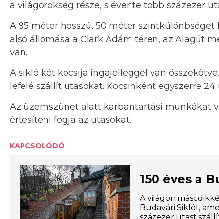
a világörökség része, s évente több százezer utas
A 95 méter hosszú, 50 méter szintkülönbséget 
alsó állomása a Clark Ádám téren, az Alagút mel
van.
A sikló két kocsija ingajelleggel van összekötve
lefelé szállít utasokat. Kocsinként egyszerre 24 u
Az üzemszünet alatt karbantartási munkákat v
értesíteni fogja az utasokat.
KAPCSOLÓDÓ
150 éves a B
A világon másodikké
Budavári Siklót, ame
százezer utast szállí