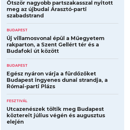
Ötször nagyobb partszakasszal nyitott
meg az újbudai Árasztó-parti
szabadstrand
BUDAPEST
Új villamosvonal épül a Műegyetem
rakparton, a Szent Gellért tér és a
Budafoki út között
BUDAPEST
Egész nyáron várja a fürdőzőket
Budapest ingyenes dunai strandja, a
Római-parti Plázs
FESZTIVÁL
Utcazenészek töltik meg Budapest
köztereit július végén és augusztus
elején