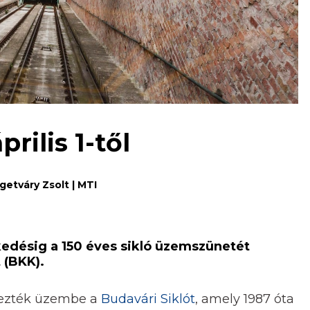
rilis 1-től
getváry Zsolt | MTI
zkedésig a 150 éves sikló üzemszünetét
 (BKK).
lyezték üzembe a
Budavári Siklót
, amely 1987 óta