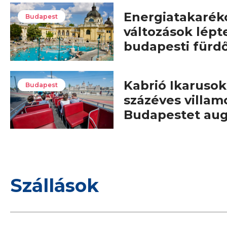
Energiatakarék
Budapest
változások lépt
budapesti fürd
Kabrió Ikarusok,
Budapest
százéves villam
Budapestet au
Szállások