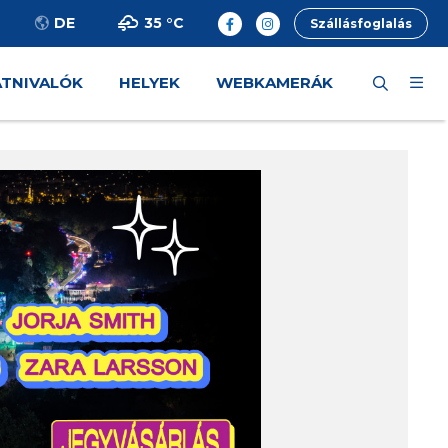
35 °
C
DE
Szállásfoglalás
ÁTNIVALÓK
HELYEK
WEBKAMERÁK