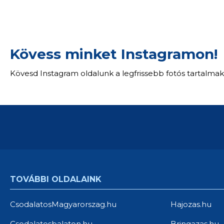
Kövess minket Instagramon!
Kövesd Instagram oldalunk a legfrissebb fotós tartalmak
TOVÁBBI OLDALAINK
CsodalatosMagyarorszag.hu
Hajozas.hu
Csodalatosbalaton.hu
Bringazas.hu