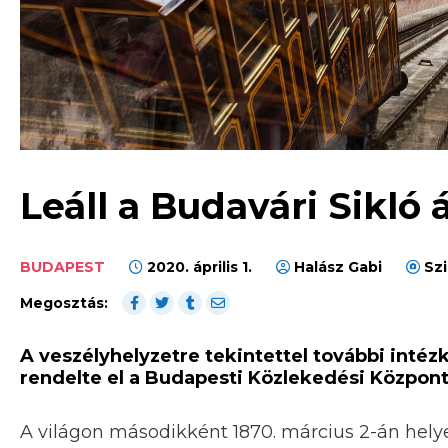
Leáll a Budavári Sikló áp
BUDAPEST
2020. április 1.
Halász Gabi
Szi
Megosztás:
A veszélyhelyzetre tekintettel további inté
rendelte el a Budapesti Közlekedési Központ
A világon másodikként 1870. március 2-án he