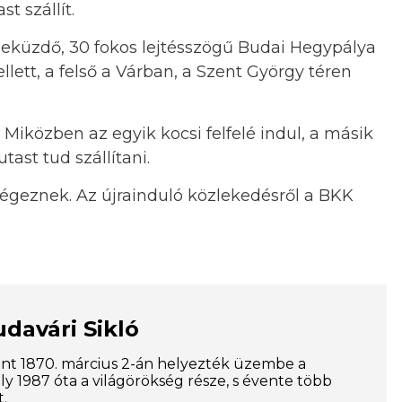
t szállít.
leküzdő, 30 fokos lejtésszögű Budai Hegypálya
lett, a felső a Várban, a Szent György téren
. Miközben az egyik kocsi felfelé indul, a másik
tast tud szállítani.
égeznek. Az újrainduló közlekedésről a BKK
udavári Sikló
nt 1870. március 2-án helyezték üzembe a
ly 1987 óta a világörökség része, s évente több
t.