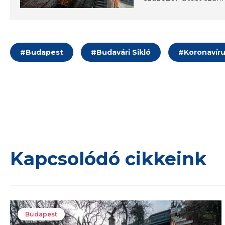
#
Budapest
#
Budavári Sikló
#
Koronavír
Kapcsolódó cikkeink
Budapest