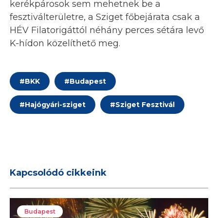
kerékpárosok sem mehetnek be a
fesztiválterületre, a Sziget főbejárata csak a
HÉV Filatorigáttól néhány perces sétára levő
K-hídon közelíthető meg.
#
BKK
#
Budapest
#
Hajógyári-sziget
#
Sziget Fesztivál
Kapcsolódó cikkeink
Budapest