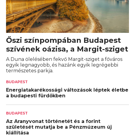
Őszi színpompában Budapest
szívének oázisa, a Margit-sziget
A Duna ölelésében fekvő Margit-sziget a főváros
egyik legnagyobb, és hazánk egyik legrégebbi
természetes parkja.
BUDAPEST
Energiatakarékossági változások léptek életbe
a budapesti fürdőkben
BUDAPEST
Az Aranyvonat történetét és a forint
születését mutatja be a Pénzmúzeum új
kiállítása