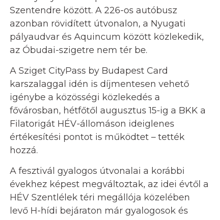
Szentendre között. A 226-os autóbusz
azonban rövidített útvonalon, a Nyugati
pályaudvar és Aquincum között közlekedik,
az Óbudai-szigetre nem tér be.
A Sziget CityPass by Budapest Card
karszalaggal idén is díjmentesen vehető
igénybe a közösségi közlekedés a
fővárosban, hétfőtől augusztus 15-ig a BKK a
Filatorigát HÉV-állomáson ideiglenes
értékesítési pontot is működtet – tették
hozzá.
A fesztivál gyalogos útvonalai a korábbi
évekhez képest megváltoztak, az idei évtől a
HÉV Szentlélek téri megállója közelében
levő H-hídi bejáraton már gyalogosok és