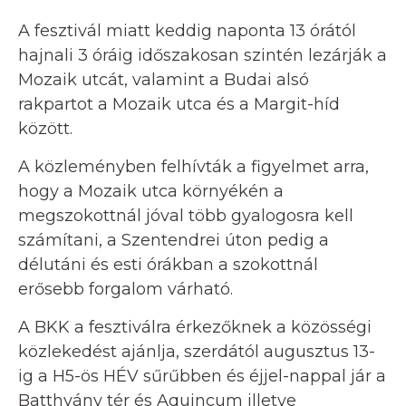
A fesztivál miatt keddig naponta 13 órától
hajnali 3 óráig időszakosan szintén lezárják a
Mozaik utcát, valamint a Budai alsó
rakpartot a Mozaik utca és a Margit-híd
között.
A közleményben felhívták a figyelmet arra,
hogy a Mozaik utca környékén a
megszokottnál jóval több gyalogosra kell
számítani, a Szentendrei úton pedig a
délutáni és esti órákban a szokottnál
erősebb forgalom várható.
A BKK a fesztiválra érkezőknek a közösségi
közlekedést ajánlja, szerdától augusztus 13-
ig a H5-ös HÉV sűrűbben és éjjel-nappal jár a
Batthyány tér és Aquincum illetve