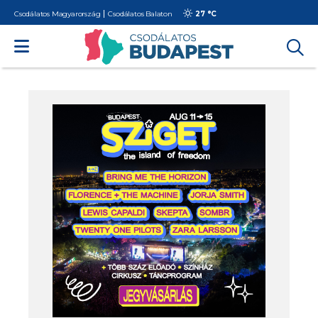
Csodálatos Magyarország
Csodálatos Balaton
27 °
C