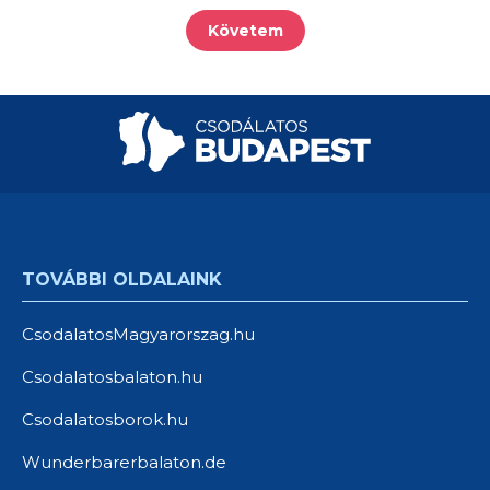
Követem
TOVÁBBI OLDALAINK
CsodalatosMagyarorszag.hu
Csodalatosbalaton.hu
Csodalatosborok.hu
Wunderbarerbalaton.de