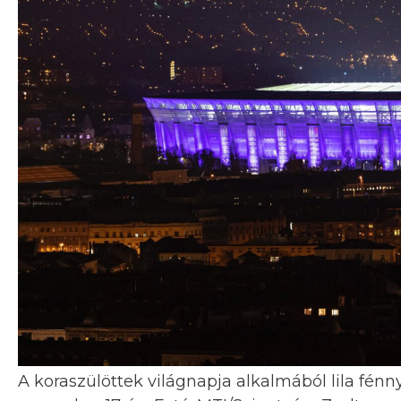
A koraszülöttek világnapja alkalmából lila fén