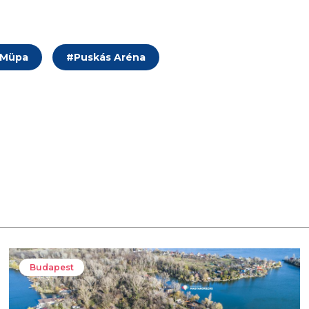
Müpa
#
Puskás Aréna
Budapest