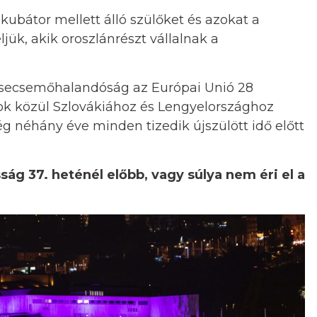
ubátor mellett álló szülőket és azokat a
ük, akik oroszlánrészt vállalnak a
 csecsemőhalandóság az Európai Unió 28
ok közül Szlovákiához és Lengyelországhoz
g néhány éve minden tizedik újszülött idő előtt
ág 37. heténél előbb, vagy súlya nem éri el a