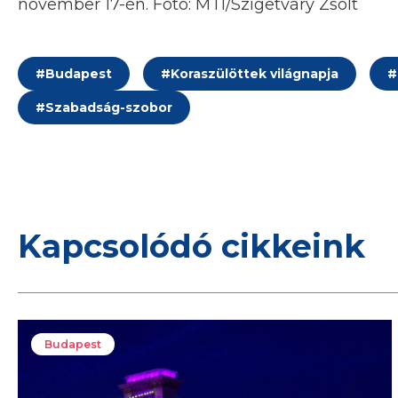
november 17-én. Fotó: MTI/Szigetváry Zsolt
#
Budapest
#
Koraszülöttek világnapja
#
#
Szabadság-szobor
Kapcsolódó cikkeink
Budapest