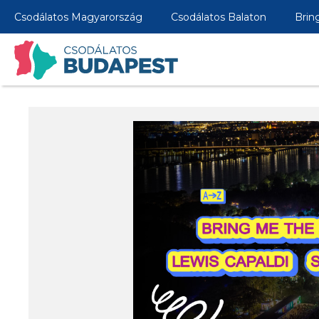
Csodálatos Magyarország
Csodálatos Balaton
Brin