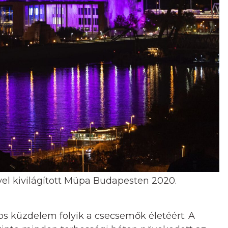
nyel kivilágított Müpa Budapesten 2020.
s küzdelem folyik a csecsemők életéért. A