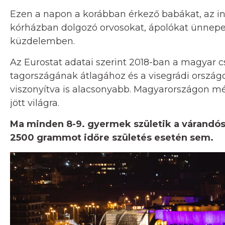
Ezen a napon a korábban érkező babákat, az ink
kórházban dolgozó orvosokat, ápolókat ünnepelj
küzdelemben.
Az Eurostat adatai szerint 2018-ban a magyar
tagországának átlagához és a visegrádi ország
viszonyítva is alacsonyabb. Magyarországon mé
jött világra.
Ma minden 8-9. gyermek születik a várandóss
2500 grammot időre születés esetén sem.