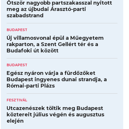
Ötször nagyobb partszakasszal nyitott
meg az újbudai Árasztó-parti
szabadstrand
BUDAPEST
Új villamosvonal épül a Műegyetem
rakparton, a Szent Gellért tér és a
Budafoki út között
BUDAPEST
Egész nyáron várja a fürdőzőket
Budapest ingyenes dunai strandja, a
Római-parti Plázs
FESZTIVÁL
Utcazenészek töltik meg Budapest
köztereit július végén és augusztus
elején