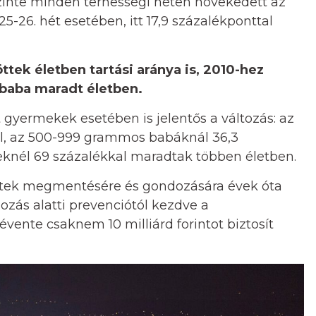
inte minden terhességi héten növekedett az
25-26. hét esetében, itt 17,9 százalékponttal
ttek életben tartási aránya is, 2010-hez
 baba maradt életben.
tt gyermekek esetében is jelentős a változás: az
al, az 500-999 grammos babáknál 36,3
teknél 69 százalékkal maradtak többen életben.
öttek megmentésére és gondozására évek óta
zás alatti prevenciótól kezdve a
évente csaknem 10 milliárd forintot biztosít