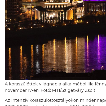
A koraszülöttek világnapja alkalmából lila fén
november 17-én. Fotó: MTI/Szigetváry Zsolt
Az intenzív koraszülöttosztályokon mindennapo