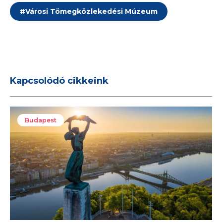
#
Városi Tömegközlekedési Múzeum
Kapcsolódó cikkeink
Budapest