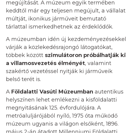
megújítását. A múzeum egyik termében
keddtől már egy teljesen megújult, a vállalat
múltját, ikonikus járműveit bemutató
tárlattal ismerkedhetnek az érdeklődők.
A múzeumban idén új kezdeményezésekkel
várják a közlekedésrajongó látogatókat,
többek között
szimulátoron próbálhatják ki
a villamosvezetés élményét
, valamint
szakértő vezetéssel nyitják ki járműveik
belső terét is.
A
Földalatti Vasúti Múzeumban
autentikus
helyszínen lehet emlékezni a kisföldalatti
megnyitásának 125. évfordulójára. A
metróaluljárójából nyíló, 1975 óta működő
múzeum ugyanis a világon elsőként, 1896.
május 2-án átadott Millenniumi Földalatti