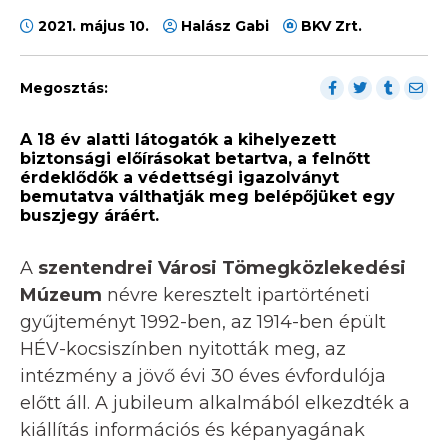
2021. május 10.
Halász Gabi
BKV Zrt.
Megosztás:
A 18 év alatti látogatók a kihelyezett
biztonsági előírásokat betartva, a felnőtt
érdeklődők a védettségi igazolványt
bemutatva válthatják meg belépőjüket egy
buszjegy áráért.
A
szentendrei Városi Tömegközlekedési
Múzeum
névre keresztelt ipartörténeti
gyűjteményt 1992-ben, az 1914-ben épült
HÉV-kocsiszínben nyitották meg, az
intézmény a jövő évi 30 éves évfordulója
előtt áll. A jubileum alkalmából elkezdték a
kiállítás információs és képanyagának