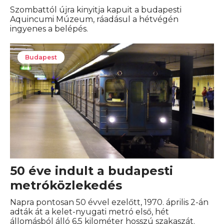
Szombattól újra kinyitja kapuit a budapesti
Aquincumi Múzeum, ráadásul a hétvégén
ingyenes a belépés.
Budapest
50 éve indult a budapesti
metróközlekedés
Napra pontosan 50 évvel ezelőtt, 1970. április 2-án
adták át a kelet-nyugati metró első, hét
állomásból álló 6,5 kilométer hosszú szakaszát.