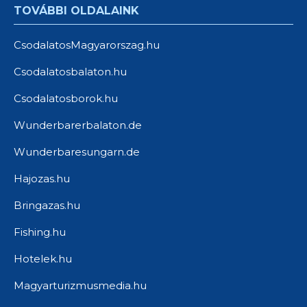
TOVÁBBI OLDALAINK
CsodalatosMagyarorszag.hu
Csodalatosbalaton.hu
Csodalatosborok.hu
Wunderbarerbalaton.de
Wunderbaresungarn.de
Hajozas.hu
Bringazas.hu
Fishing.hu
Hotelek.hu
Magyarturizmusmedia.hu