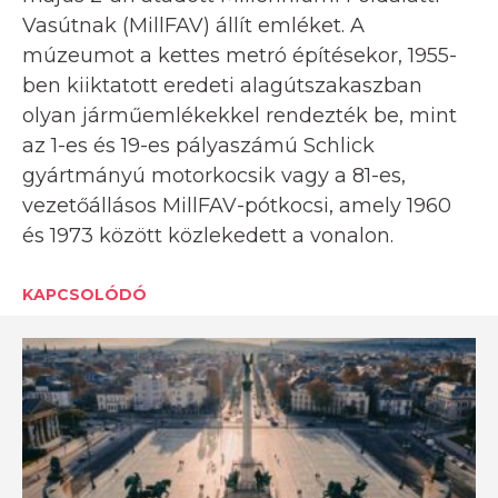
Vasútnak (MillFAV) állít emléket. A
múzeumot a kettes metró építésekor, 1955-
ben kiiktatott eredeti alagútszakaszban
olyan járműemlékekkel rendezték be, mint
az 1-es és 19-es pályaszámú Schlick
gyártmányú motorkocsik vagy a 81-es,
vezetőállásos MillFAV-pótkocsi, amely 1960
és 1973 között közlekedett a vonalon.
KAPCSOLÓDÓ