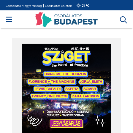
Csodálatos Magyarország
Csodálatos Balaton
21 °
C