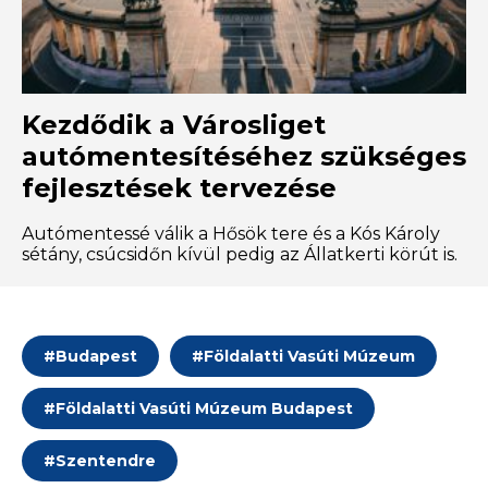
Kezdődik a Városliget
autómentesítéséhez szükséges
fejlesztések tervezése
Autómentessé válik a Hősök tere és a Kós Károly
sétány, csúcsidőn kívül pedig az Állatkerti körút is.
#
Budapest
#
Földalatti Vasúti Múzeum
#
Földalatti Vasúti Múzeum Budapest
#
Szentendre