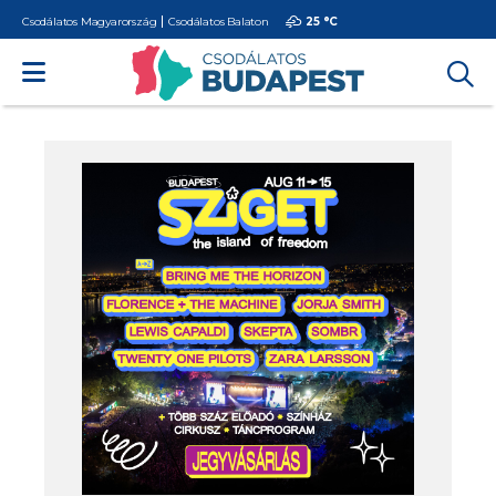
Csodálatos Magyarország
Csodálatos Balaton
25 °
C