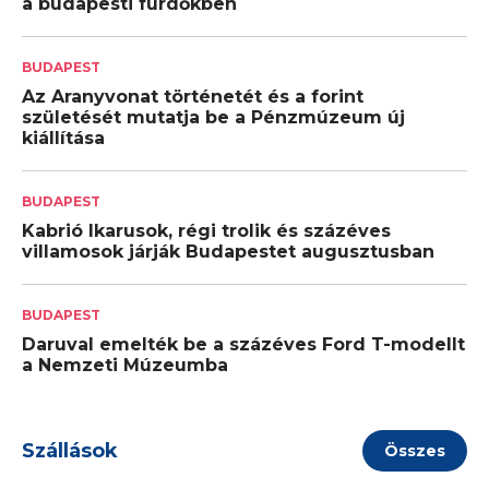
a budapesti fürdőkben
BUDAPEST
Az Aranyvonat történetét és a forint
születését mutatja be a Pénzmúzeum új
kiállítása
BUDAPEST
Kabrió Ikarusok, régi trolik és százéves
villamosok járják Budapestet augusztusban
BUDAPEST
Daruval emelték be a százéves Ford T-modellt
a Nemzeti Múzeumba
Szállások
Összes