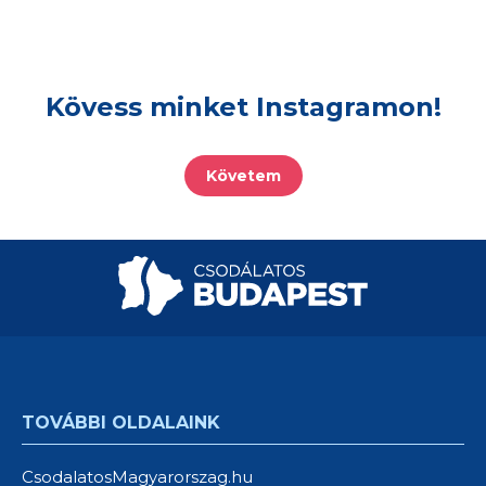
Kövess minket Instagramon!
Követem
TOVÁBBI OLDALAINK
CsodalatosMagyarorszag.hu