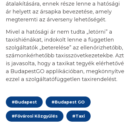
átalakítására, ennek része lenne a hatósági
ár helyett az ársapka bevezetése, amely
megteremti az árverseny lehetőségét.
Mivel a hatósági ár nem tudta „letörni” a
taxishiénákat, indokolt lenne a független
szolgáltatók „beterelése” az ellenőrizhetőbb,
számonkérhetőbb taxisszövetkezetekbe. Azt
is javasolta, hogy a taxikat tegyék elérhetővé
a BudapestGO applikációban, megkönnyítve
ezzel a szolgáltatófüggetlen taxirendelést.
#
Budapest
#
Budapest GO
#
Fővárosi Közgyűlés
#
Taxi