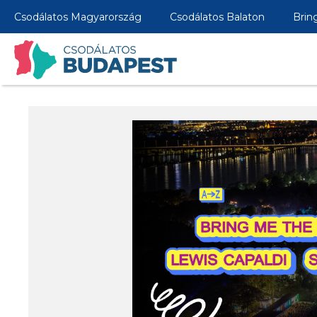
Csodálatos Magyarország
Csodálatos Balaton
Brin