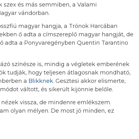
ak szex és más semmiben, a Valami
 Magyar vándorban.
osszfiú magyar hangja, a Trónok Harcában
mekben ő adta a címszereplő magyar hangját, de
 és ő adta a Ponyvaregényben Quentin Tarantino
yázó színésze is, mindig a végletek emberének
lók tudják, hogy teljesen átlagosnak mondható,
emberben a
Blikknek
. Gesztesi akkor elismerte,
ódot váltott, és sikerült kijönnie belőle.
em nézek vissza, de mindenre emlékszem.
am olyan mélyen. De most jó minden, ez