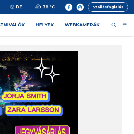
38 °
C
DE
Szállásfoglalás
ÁTNIVALÓK
HELYEK
WEBKAMERÁK