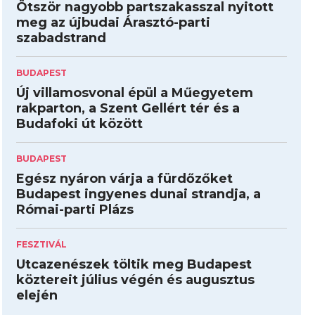
Ötször nagyobb partszakasszal nyitott
meg az újbudai Árasztó-parti
szabadstrand
BUDAPEST
Új villamosvonal épül a Műegyetem
rakparton, a Szent Gellért tér és a
Budafoki út között
BUDAPEST
Egész nyáron várja a fürdőzőket
Budapest ingyenes dunai strandja, a
Római-parti Plázs
FESZTIVÁL
Utcazenészek töltik meg Budapest
köztereit július végén és augusztus
elején