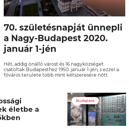
70. születésnapját ünnepli
a Nagy-Budapest 2020.
január 1-jén
Hét, addig önálló várost és 16 nagyközséget
csatoltak Budapesthez 1950. január 1-jén, s ezzel a
főváros területe több mint kétszeresére nőtt.
ossági
Budapest
ek életbe a
őkben