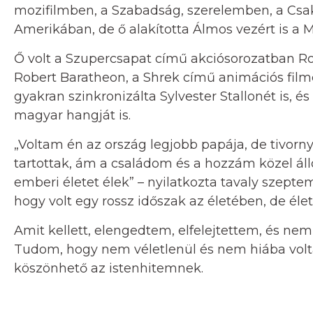
mozifilmben, a Szabadság, szerelemben, a Cs
Amerikában, de ő alakította Álmos vezért is a
Ő volt a Szupercsapat című akciósorozatban R
Robert Baratheon, a Shrek című animációs fil
gyakran szinkronizálta Sylvester Stallonét is,
magyar hangját is.
„Voltam én az ország legjobb papája, de tivorn
tartottak, ám a családom és a hozzám közel ál
emberi életet élek” – nyilatkozta tavaly szept
hogy volt egy rossz időszak az életében, de életm
Amit kellett, elengedtem, elfelejtettem, és n
Tudom, hogy nem véletlenül és nem hiába volt
köszönhető az istenhitemnek.