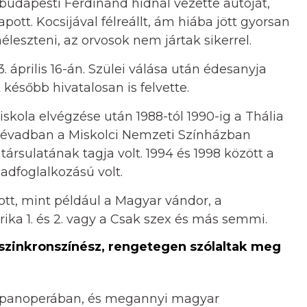
 budapesti Ferdinánd hídnál vezette autóját,
pott. Kocsijával félreállt, ám hiába jött gyorsan
éleszteni, az orvosok nem jártak sikerrel.
. április 16-án. Szülei válása után édesanyja
később hivatalosan is felvette.
skola elvégzése után 1988-tól 1990-ig a Thália
es évadban a Miskolci Nemzeti Színházban
társulatának tagja volt. 1994 és 1998 között a
badfoglalkozású volt.
ott, mint például a Magyar vándor, a
ika 1. és 2. vagy a Csak szex és más semmi.
 szinkronszínész, rengetegen szólaltak meg
appanoperában, és megannyi magyar