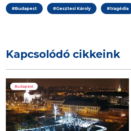
#
Budapest
#
Gesztesi Károly
#
tragédia
Kapcsolódó cikkeink
Budapest