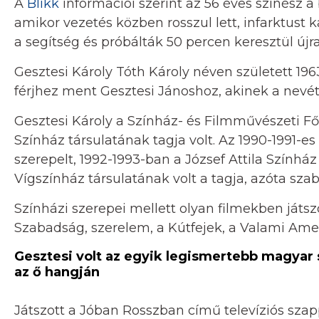
A
Blikk
információi szerint az 56 éves színész a
amikor vezetés közben rosszul lett, infarktust ka
a segítség és próbálták 50 percen keresztül újra
Gesztesi Károly Tóth Károly néven született 1963
férjhez ment Gesztesi Jánoshoz, akinek a nevét 
Gesztesi Károly a Színház- és Filmművészeti Fői
Színház társulatának tagja volt. Az 1990-1991-
szerepelt, 1992-1993-ban a József Attila Színház 
Vígszínház társulatának volt a tagja, azóta sza
Színházi szerepei mellett olyan filmekben játsz
Szabadság, szerelem, a Kútfejek, a Valami Amer
Gesztesi volt az egyik legismertebb magyar
az ő hangján
Játszott a Jóban Rosszban című televíziós sz