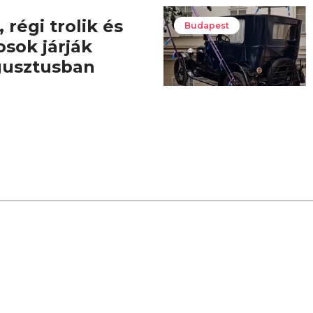
 régi trolik és
Budapest
osok járják
gusztusban