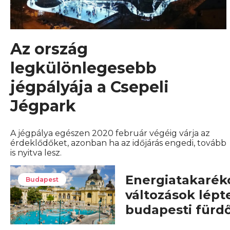
Az ország
legkülönlegesebb
jégpályája a Csepeli
Jégpark
A jégpálya egészen 2020 február végéig várja az
érdeklődőket, azonban ha az időjárás engedi, tovább
is nyitva lesz.
Energiatakarék
Budapest
változások lépt
budapesti fürd