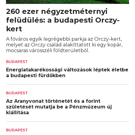
260 ezer négyzetméternyi
felüdülés: a budapesti Orczy-
kert
A főváros egyik legrégebbi parkja az Orczy-kert,
melyet az Orczy család alakíttatott ki egy kopár,
mocsaras városszéli földterületből.
BUDAPEST
Energiatakarékossági változások léptek életbe
a budapesti fürdőkben
BUDAPEST
Az Aranyvonat történetét és a forint
születését mutatja be a Pénzmúzeum új
kiállítása
BUDAPEST