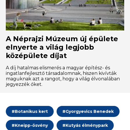
A Néprajzi Múzeum új épülete
elnyerte a világ legjobb
középülete díjat
A díj hatalmas elismerés a magyar építész- és
ingatlanfejlesztő társadalomnak, hiszen kivívták
maguknak azt a rangot, hogy a világ élvonalában
jegyezzék őket.
#
Botanikus kert
#
Gyorgyevics Benedek
#
Kneipp-ösvény
#
Kutyás élménypark