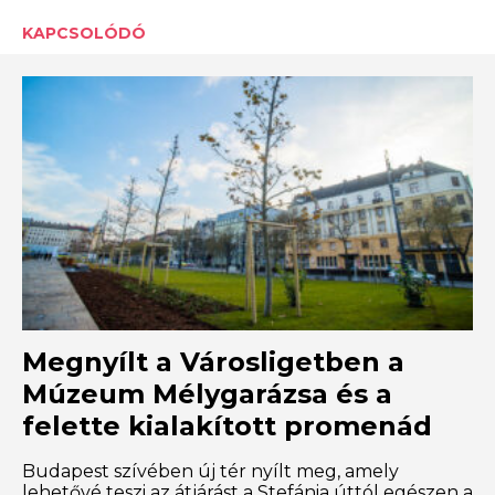
KAPCSOLÓDÓ
Megnyílt a Városligetben a
Múzeum Mélygarázsa és a
felette kialakított promenád
Budapest szívében új tér nyílt meg, amely
lehetővé teszi az átjárást a Stefánia úttól egészen a