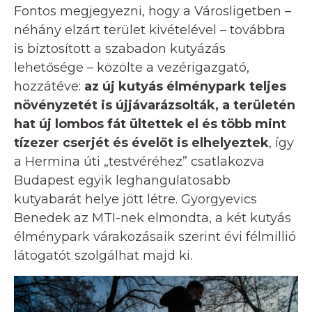
Fontos megjegyezni, hogy a Városligetben –
néhány elzárt terület kivételével – továbbra
is biztosított a szabadon kutyázás
lehetősége – közölte a vezérigazgató,
hozzátéve:
az új kutyás élménypark teljes
növényzetét is újjávarázsolták, a területén
hat új lombos fát ültettek el és több mint
tízezer cserjét és évelőt is elhelyeztek
, így
a Hermina úti „testvéréhez” csatlakozva
Budapest egyik leghangulatosabb
kutyabarát helye jött létre. Gyorgyevics
Benedek az MTI-nek elmondta, a két kutyás
élménypark várakozásaik szerint évi félmillió
látogatót szolgálhat majd ki.