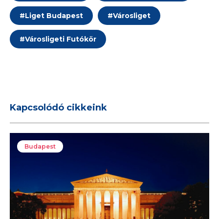
#
Liget Budapest
#
Városliget
#
Városligeti Futókör
Kapcsolódó cikkeink
Budapest