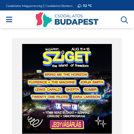
Csodálatos Magyarország
Csodálatos Balaton
32 °
C