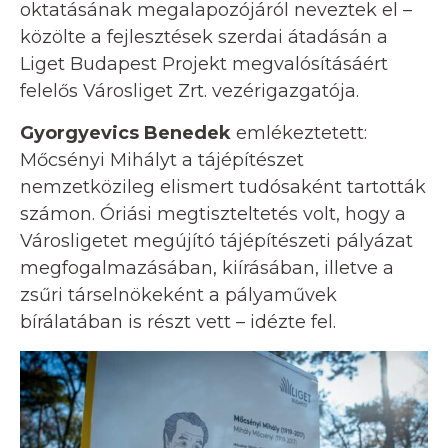
oktatásának megalapozójáról neveztek el –
közölte a fejlesztések szerdai átadásán a
Liget Budapest Projekt megvalósításáért
felelős Városliget Zrt. vezérigazgatója.
Gyorgyevics Benedek
emlékeztetett:
Mőcsényi Mihályt a tájépítészet
nemzetközileg elismert tudósaként tartották
számon. Óriási megtiszteltetés volt, hogy a
Városligetet megújító tájépítészeti pályázat
megfogalmazásában, kiírásában, illetve a
zsűri társelnökeként a pályaművek
bírálatában is részt vett – idézte fel.