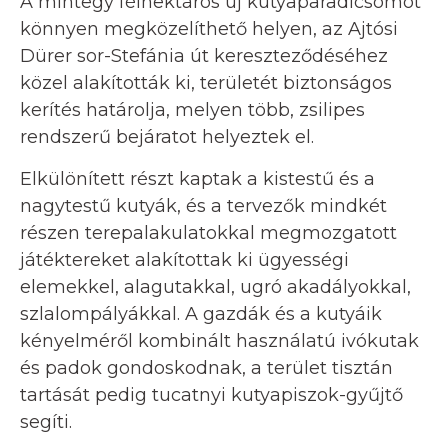
A mintegy félhektáros új kutyaparadicsomot
könnyen megközelíthető helyen, az Ajtósi
Dürer sor-Stefánia út kereszteződéséhez
közel alakították ki, területét biztonságos
kerítés határolja, melyen több, zsilipes
rendszerű bejáratot helyeztek el.
Elkülönített részt kaptak a kistestű és a
nagytestű kutyák, és a tervezők mindkét
részen terepalakulatokkal megmozgatott
játéktereket alakítottak ki ügyességi
elemekkel, alagutakkal, ugró akadályokkal,
szlalompályákkal. A gazdák és a kutyáik
kényelméről kombinált használatú ivókutak
és padok gondoskodnak, a terület tisztán
tartását pedig tucatnyi kutyapiszok-gyűjtő
segíti.