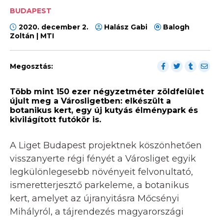
BUDAPEST
2020. december 2.
Halász Gabi
Balogh
Zoltán | MTI
Megosztás:
Több mint 150 ezer négyzetméter zöldfelület
újult meg a Városligetben: elkészült a
botanikus kert, egy új kutyás élménypark és
kivilágított futókör is.
A Liget Budapest projektnek köszönhetően
visszanyerte régi fényét a Városliget egyik
legkülönlegesebb növényeit felvonultató,
ismeretterjesztő parkeleme, a botanikus
kert, amelyet az újranyitásra Mőcsényi
Mihályról, a tájrendezés magyarországi