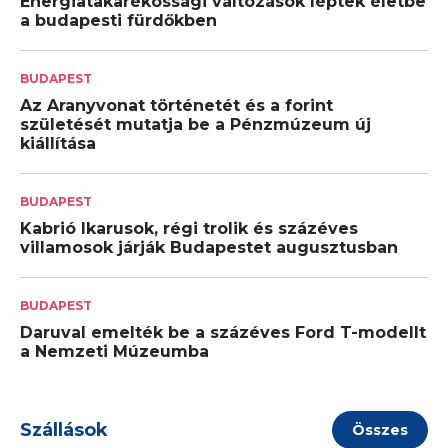
Energiatakarékossági változások léptek életbe
a budapesti fürdőkben
BUDAPEST
Az Aranyvonat történetét és a forint
születését mutatja be a Pénzmúzeum új
kiállítása
BUDAPEST
Kabrió Ikarusok, régi trolik és százéves
villamosok járják Budapestet augusztusban
BUDAPEST
Daruval emelték be a százéves Ford T-modellt
a Nemzeti Múzeumba
Szállások
Összes