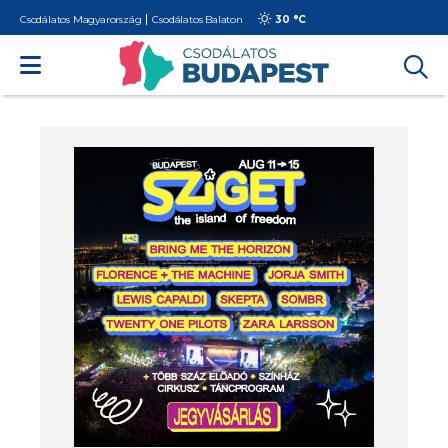
Csodálatos Magyarország
Csodálatos Balaton
30 °
C