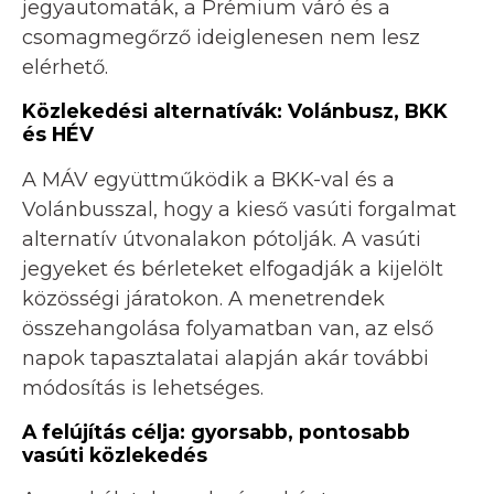
jegyautomaták, a Prémium váró és a
csomagmegőrző ideiglenesen nem lesz
elérhető.
Közlekedési alternatívák: Volánbusz, BKK
és HÉV
A MÁV együttműködik a BKK-val és a
Volánbusszal, hogy a kieső vasúti forgalmat
alternatív útvonalakon pótolják. A vasúti
jegyeket és bérleteket elfogadják a kijelölt
közösségi járatokon. A menetrendek
összehangolása folyamatban van, az első
napok tapasztalatai alapján akár további
módosítás is lehetséges.
A felújítás célja: gyorsabb, pontosabb
vasúti közlekedés