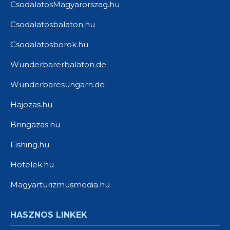
CsodalatosMagyarorszag.hu
Csodalatosbalaton.hu
Csodalatosborok.hu
Wunderbarerbalaton.de
Wunderbaresungarn.de
Hajozas.hu
Bringazas.hu
Fishing.hu
Hotelek.hu
Magyarturizmusmedia.hu
HASZNOS LINKEK