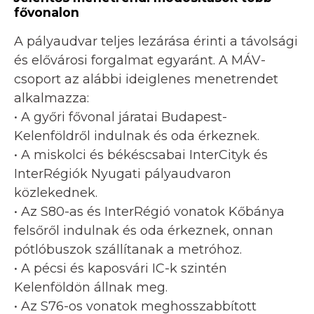
fővonalon
A pályaudvar teljes lezárása érinti a távolsági
és elővárosi forgalmat egyaránt. A MÁV-
csoport az alábbi ideiglenes menetrendet
alkalmazza:
• A győri fővonal járatai Budapest-
Kelenföldről indulnak és oda érkeznek.
• A miskolci és békéscsabai InterCityk és
InterRégiók Nyugati pályaudvaron
közlekednek.
• Az S80-as és InterRégió vonatok Kőbánya
felsőről indulnak és oda érkeznek, onnan
pótlóbuszok szállítanak a metróhoz.
• A pécsi és kaposvári IC-k szintén
Kelenföldön állnak meg.
• Az S76-os vonatok meghosszabbított