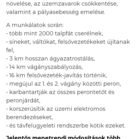
növelése, az üzemzavarok csökkentése,
valamint a pályasebesség emelése.
A munkálatok során:
• több mint 2000 talpfát cserélnek,
• síneket, váltókat, felsővezetékeket újítanak
fel,
• 3 km hosszan ágyazatrostálás,
• 14 km vágányszabályozás,
• 16 km felsővezeték-javítás történik,
• megújul az 1. és 2. vágány közötti peron,
• karbantartják az összes perontetőt és
peronjárdát,
• korszerűsítik az üzemi elektromos
berendezéseket,
• és távfelügyeleti rendszerbe kötik ezeket.
Jelentős menetrendi módosítások több