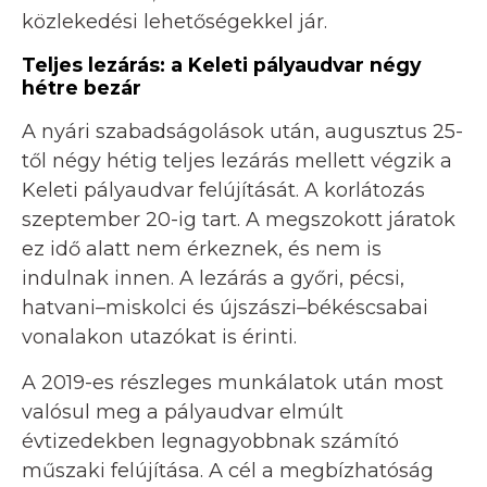
közlekedési lehetőségekkel jár.
Teljes lezárás: a Keleti pályaudvar négy
hétre bezár
A nyári szabadságolások után, augusztus 25-
től négy hétig teljes lezárás mellett végzik a
Keleti pályaudvar felújítását. A korlátozás
szeptember 20-ig tart. A megszokott járatok
ez idő alatt nem érkeznek, és nem is
indulnak innen. A lezárás a győri, pécsi,
hatvani–miskolci és újszászi–békéscsabai
vonalakon utazókat is érinti.
A 2019-es részleges munkálatok után most
valósul meg a pályaudvar elmúlt
évtizedekben legnagyobbnak számító
műszaki felújítása. A cél a megbízhatóság