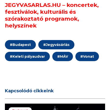
JEGYVASARLAS.HU – koncertek,
fesztiválok, kulturális és
szórakoztató programok,
helyszínek
#
Budapest
#
Jegyvásárlás
#
Keleti pályaudvar
#
MÁV
#
Vonat
Kapcsolódó cikkeink