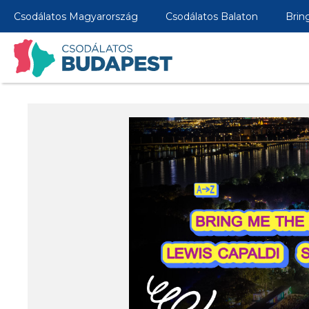
Csodálatos Magyarország
Csodálatos Balaton
Brin