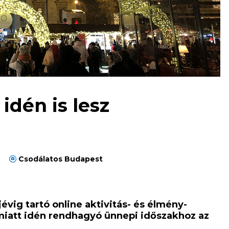
dén is lesz
Csodálatos Budapest
jévig tartó online aktivitás- és élmény-
y miatt idén rendhagyó ünnepi időszakhoz az