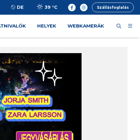
39 °
C
DE
Szállásfoglalás
ÁTNIVALÓK
HELYEK
WEBKAMERÁK