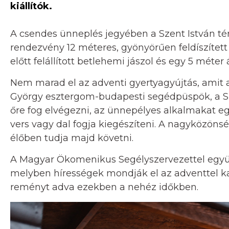
kiállítók.
A csendes ünneplés jegyében a Szent István 
rendezvény 12 méteres, gyönyörűen feldíszített 
előtt felállított betlehemi jászol és egy 5 méte
Nem marad el az adventi gyertyagyújtás, amit
György esztergom-budapesti segédpüspök, a Sze
őre fog elvégezni, az ünnepélyes alkalmakat eg
vers vagy dal fogja kiegészíteni. A nagyközönsé
élőben tudja majd követni.
A Magyar Ökomenikus Segélyszervezettel együt
melyben hírességek mondják el az adventtel kap
reményt adva ezekben a nehéz időkben.