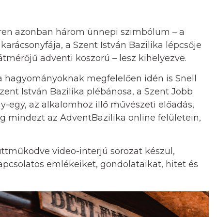
téren azonban három ünnepi szimbólum – a
karácsonyfája, a Szent István Bazilika lépcsője
r átmérőjű adventi koszorú – lesz kihelyezve.
 a hagyományoknak megfelelően idén is Snell
nt István Bazilika plébánosa, a Szent Jobb
y-egy, az alkalomhoz illő művészeti előadás,
g mindezt az AdventBazilika online felületein,
tműködve video-interjú sorozat készül,
csolatos emlékeiket, gondolataikat, hitet és