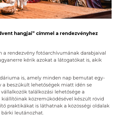
Advent hangjai” címmel a rendezvényhez
án a rendezvény fotóarchívumának darabjaival
ugyanerre kérik azokat a látogatókat is, akik
ndáriuma is, amely minden nap bemutat egy-
y a beszűkült lehetőségek miatt idén se
 vállalkozók találkozási lehetősége a
kiállítóinak közreműködésével készült rövid
tő praktikákat is láthatnak a közösségi oldalak
 bárki leutánozhat.