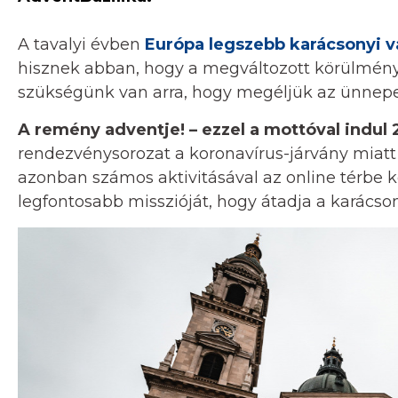
A tavalyi évben
Európa legszebb karácsonyi v
hisznek abban, hogy a megváltozott körülmén
szükségünk van arra, hogy megéljük az ünnepe
A remény adventje! – ezzel a mottóval indul
rendezvénysorozat a koronavírus-járvány mia
azonban számos aktivitásával az online térbe kö
legfontosabb misszióját, hogy átadja a karácso