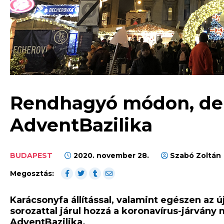
Rendhagyó módon, de i
AdventBazilika
BUDAPEST
2020. november 28.
Szabó Zoltán
Megosztás:
Karácsonyfa állítással, valamint egészen az ú
sorozattal járul hozzá a koronavírus-járván
AdventBazilika.