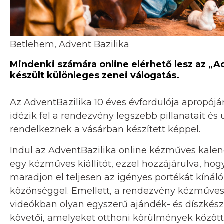
Betlehem, Advent Bazilika
Mindenki számára online elérhető lesz az „
készült különleges zenei válogatás.
Az AdventBazilika 10 éves évfordulója apropój
idézik fel a rendezvény legszebb pillanatait és 
rendelkeznek a vásárban készített képpel.
Indul az AdventBazilika online kézműves kale
egy kézműves kiállítót, ezzel hozzájárulva, hog
maradjon el teljesen az igényes portékát kínáló
közönséggel. Emellett, a rendezvény kézműves 
videókban olyan egyszerű ajándék- és díszkészí
követői, amelyeket otthoni körülmények között