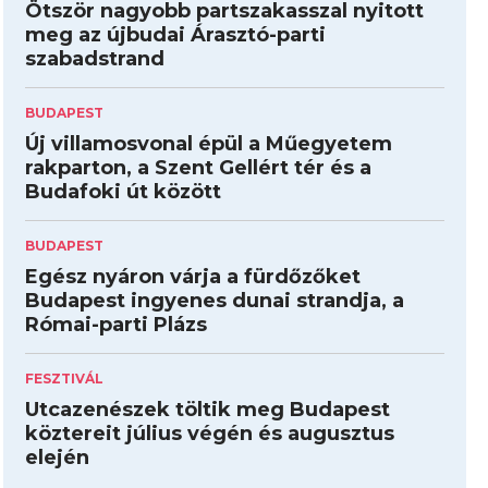
Ötször nagyobb partszakasszal nyitott
meg az újbudai Árasztó-parti
szabadstrand
BUDAPEST
Új villamosvonal épül a Műegyetem
rakparton, a Szent Gellért tér és a
Budafoki út között
BUDAPEST
Egész nyáron várja a fürdőzőket
Budapest ingyenes dunai strandja, a
Római-parti Plázs
FESZTIVÁL
Utcazenészek töltik meg Budapest
köztereit július végén és augusztus
elején