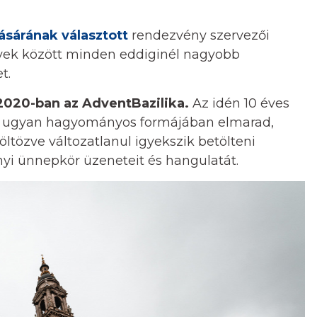
ásárának választott
rendezvény szervezői
yek között minden eddiginél nagyobb
t.
 2020-ban az AdventBazilika.
Az idén 10 éves
tt ugyan hagyományos formájában elmarad,
ltözve változatlanul igyekszik betölteni
nyi ünnepkör üzeneteit és hangulatát.