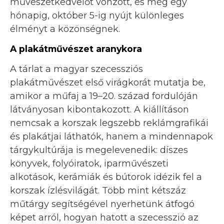
művészetkedvelőt vonzott, és még egy
hónapig, október 5-ig nyújt különleges
élményt a közönségnek.
A plakátművészet aranykora
A tárlat a magyar szecessziós
plakátművészet első virágkorát mutatja be,
amikor a műfaj a 19–20. század fordulóján
látványosan kibontakozott. A kiállításon
nemcsak a korszak legszebb reklámgrafikái
és plakátjai láthatók, hanem a mindennapok
tárgykultúrája is megelevenedik: díszes
könyvek, folyóiratok, iparművészeti
alkotások, kerámiák és bútorok idézik fel a
korszak ízlésvilágát. Több mint kétszáz
műtárgy segítségével nyerhetünk átfogó
képet arról, hogyan hatott a szecesszió az