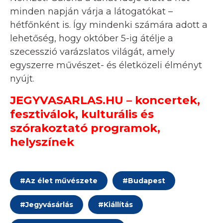
minden napján várja a látogatókat –
hétfőnként is. Így mindenki számára adott a
lehetőség, hogy október 5-ig átélje a
szecesszió varázslatos világát, amely
egyszerre művészet- és életközeli élményt
nyújt.
JEGYVASARLAS.HU – koncertek,
fesztiválok, kulturális és
szórakoztató programok,
helyszínek
#
Az élet művészete
#
Budapest
#
Jegyvásárlás
#
Kiállítás