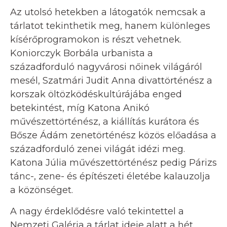
Az utolsó hetekben a látogatók nemcsak a
tárlatot tekinthetik meg, hanem különleges
kísérőprogramokon is részt vehetnek.
Koniorczyk Borbála urbanista a
századforduló nagyvárosi nőinek világáról
mesél, Szatmári Judit Anna divattörténész a
korszak öltözködéskultúrájába enged
betekintést, míg Katona Anikó
művészettörténész, a kiállítás kurátora és
Bősze Ádám zenetörténész közös előadása a
századforduló zenei világát idézi meg.
Katona Júlia művészettörténész pedig Párizs
tánc-, zene- és építészeti életébe kalauzolja
a közönséget.
A nagy érdeklődésre való tekintettel a
Nemzeti Galéria a tárlat ideje alatt a hét