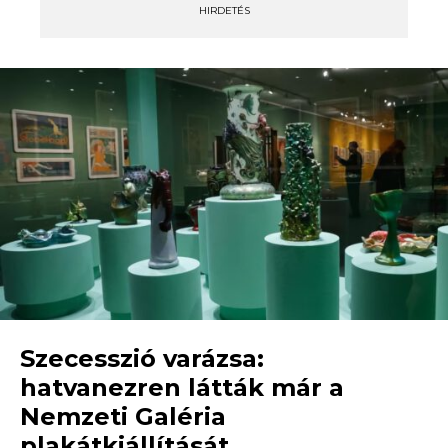
HIRDETÉS
Szecesszió varázsa:
hatvanezren látták már a
Nemzeti Galéria
plakátkiállítását