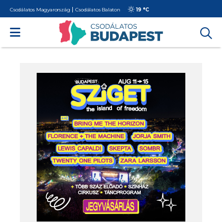
Csodálatos Magyarország
Csodálatos Balaton
19 °
C