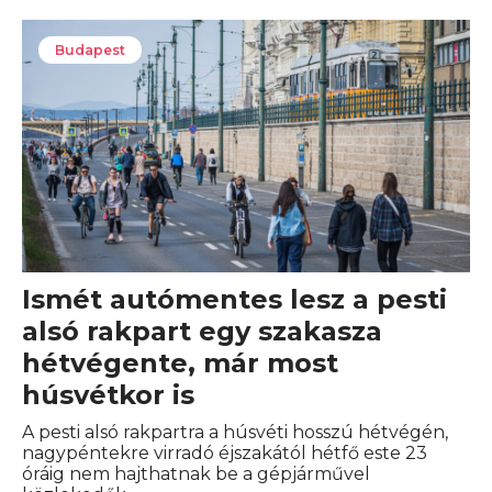
Budapest
Ismét autómentes lesz a pesti
alsó rakpart egy szakasza
hétvégente, már most
húsvétkor is
A pesti alsó rakpartra a húsvéti hosszú hétvégén,
nagypéntekre virradó éjszakától hétfő este 23
óráig nem hajthatnak be a gépjárművel