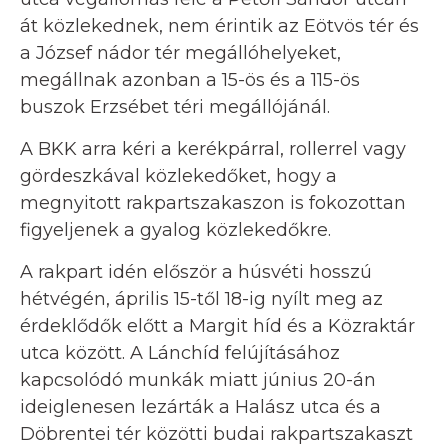
át közlekednek, nem érintik az Eötvös tér és
a József nádor tér megállóhelyeket,
megállnak azonban a 15-ös és a 115-ös
buszok Erzsébet téri megállójánál.
A BKK arra kéri a kerékpárral, rollerrel vagy
gördeszkával közlekedőket, hogy a
megnyitott rakpartszakaszon is fokozottan
figyeljenek a gyalog közlekedőkre.
A rakpart idén először a húsvéti hosszú
hétvégén, április 15-től 18-ig nyílt meg az
érdeklődők előtt a Margit híd és a Közraktár
utca között. A Lánchíd felújításához
kapcsolódó munkák miatt június 20-án
ideiglenesen lezárták a Halász utca és a
Döbrentei tér közötti budai rakpartszakaszt