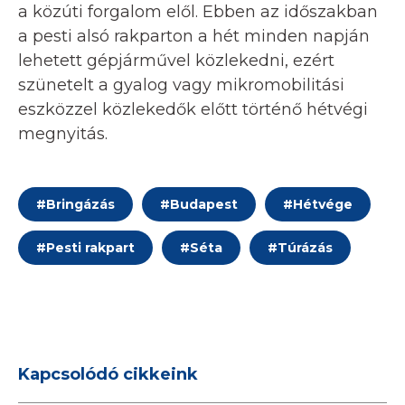
a közúti forgalom elől. Ebben az időszakban
a pesti alsó rakparton a hét minden napján
lehetett gépjárművel közlekedni, ezért
szünetelt a gyalog vagy mikromobilitási
eszközzel közlekedők előtt történő hétvégi
megnyitás.
#
Bringázás
#
Budapest
#
Hétvége
#
Pesti rakpart
#
Séta
#
Túrázás
Kapcsolódó cikkeink