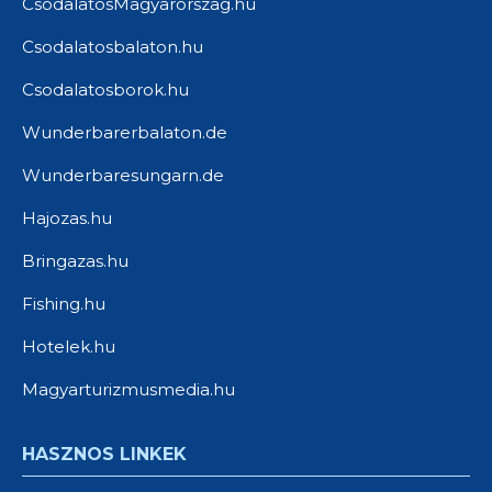
CsodalatosMagyarorszag.hu
Csodalatosbalaton.hu
Csodalatosborok.hu
Wunderbarerbalaton.de
Wunderbaresungarn.de
Hajozas.hu
Bringazas.hu
Fishing.hu
Hotelek.hu
Magyarturizmusmedia.hu
HASZNOS LINKEK