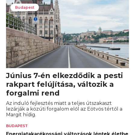
Budapest
Június 7-én elkezdődik a pesti
rakpart felújítása, változik a
forgalmi rend
Az induló fejlesztés miatt a teljes útszakaszt
lezárják a közúti forgalom elől az Eötvös tértől a
Margit hídig.
BUDAPEST
Energiatakarékossági változások léptek életbe