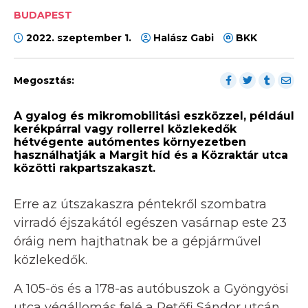
BUDAPEST
2022. szeptember 1.
Halász Gabi
BKK
Megosztás:
A gyalog és mikromobilitási eszközzel, például
kerékpárral vagy rollerrel közlekedők
hétvégente autómentes környezetben
használhatják a Margit híd és a Közraktár utca
közötti rakpartszakaszt.
Erre az útszakaszra péntekről szombatra
virradó éjszakától egészen vasárnap este 23
óráig nem hajthatnak be a gépjárművel
közlekedők.
A 105-ös és a 178-as autóbuszok a Gyöngyösi
utca végállomás felé a Petőfi Sándor utcán