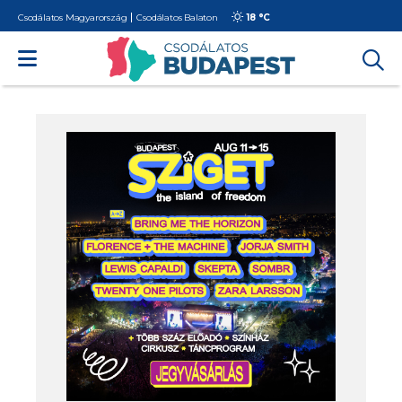
Csodálatos Magyarország
Csodálatos Balaton
18 °
C