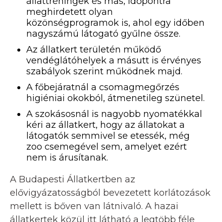
állattréningek és más, időpontra
meghirdetett olyan
közönségprogramok is, ahol egy időben
nagyszámú látogató gyűlne össze.
Az állatkert területén működő
vendéglátóhelyek a másutt is érvényes
szabályok szerint működnek majd.
A főbejáratnál a csomagmegőrzés
higiéniai okokból, átmenetileg szünetel.
A szokásosnál is nagyobb nyomatékkal
kéri az állatkert, hogy az állatokat a
látogatók semmivel se etessék, még
zoo csemegével sem, amelyet ezért
nem is árusítanak.
A Budapesti Állatkertben az
elővigyázatosságból bevezetett korlátozások
mellett is bőven van látnivaló. A hazai
állatkertek közül itt látható a legtöbb féle