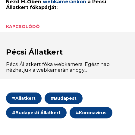
Nézd ÉLŐben
webkameránkon
a Pécsi
Állatkert fókapárját:
KAPCSOLÓDÓ
Pécsi Állatkert
Pécsi Állatkert fóka webkamera. Egész nap
nézhetjük a webkamerán ahogy...
#
Állatkert
#
Budapest
#
Budapesti Állatkert
#
Koronavírus