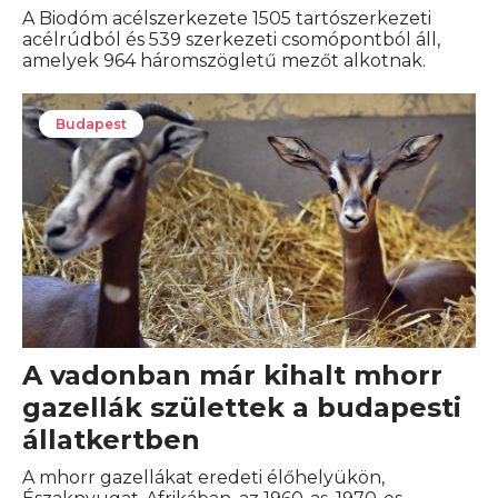
A Biodóm acélszerkezete 1505 tartószerkezeti
acélrúdból és 539 szerkezeti csomópontból áll,
amelyek 964 háromszögletű mezőt alkotnak.
Budapest
A vadonban már kihalt mhorr
gazellák születtek a budapesti
állatkertben
A mhorr gazellákat eredeti élőhelyükön,