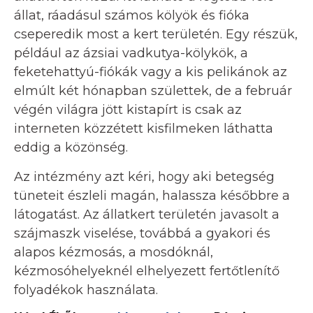
állat, ráadásul számos kölyök és fióka
cseperedik most a kert területén. Egy részük,
például az ázsiai vadkutya-kölykök, a
feketehattyú-fiókák vagy a kis pelikánok az
elmúlt két hónapban születtek, de a február
végén világra jött kistapírt is csak az
interneten közzétett kisfilmeken láthatta
eddig a közönség.
Az intézmény azt kéri, hogy aki betegség
tüneteit észleli magán, halassza későbbre a
látogatást. Az állatkert területén javasolt a
szájmaszk viselése, továbbá a gyakori és
alapos kézmosás, a mosdóknál,
kézmosóhelyeknél elhelyezett fertőtlenítő
folyadékok használata.