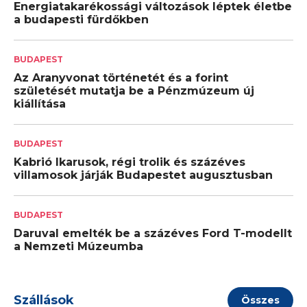
Energiatakarékossági változások léptek életbe
a budapesti fürdőkben
BUDAPEST
Az Aranyvonat történetét és a forint
születését mutatja be a Pénzmúzeum új
kiállítása
BUDAPEST
Kabrió Ikarusok, régi trolik és százéves
villamosok járják Budapestet augusztusban
BUDAPEST
Daruval emelték be a százéves Ford T-modellt
a Nemzeti Múzeumba
Szállások
Összes