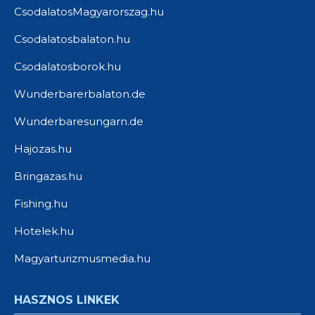
CsodalatosMagyarorszag.hu
Csodalatosbalaton.hu
Csodalatosborok.hu
Wunderbarerbalaton.de
Wunderbaresungarn.de
Hajozas.hu
Bringazas.hu
Fishing.hu
Hotelek.hu
Magyarturizmusmedia.hu
HASZNOS LINKEK