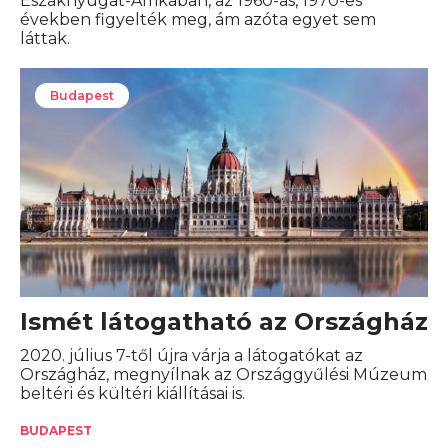
Északnyugat-Afrikában, az 1960-as, 1970-es
években figyelték meg, ám azóta egyet sem
láttak.
Budapest
Ismét látogatható az Országház
2020. július 7-től újra várja a látogatókat az
Országház, megnyílnak az Országgyűlési Múzeum
beltéri és kültéri kiállításai is.
BUDAPEST