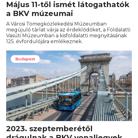
Május 11-től ismét látogathatók
a BKV múzeumai
A Városi Tömegközlekedési Múzeumban
megújuló tárlat várja az érdeklődőket, a Földalatti
Vasúti Múzeumban a kisföldalatti megnyitásának
125. évfordulójára emlékeznek.
Budapest
2023. szeptemberétől
drágulnak a BKV vonaljegyek