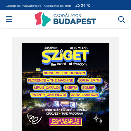
Csodálatos Magyarország
Csodálatos Balaton
34 °
C