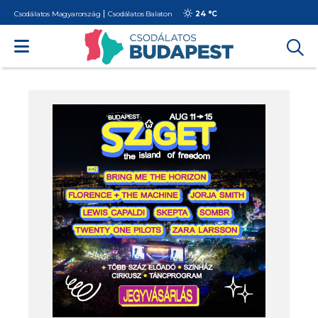
Csodálatos Magyarország
Csodálatos Balaton
24 °
C