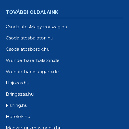
TOVÁBBI OLDALAINK
CsodalatosMagyarorszag.hu
Csodalatosbalaton.hu
Csodalatosborok.hu
Wunderbarerbalaton.de
Wunderbaresungarn.de
Hajozas.hu
Bringazas.hu
Fishing.hu
Hotelek.hu
Magyarturizmusmedia.hu