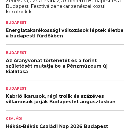
Zenekara, az Operaház, a Concerto Budapest és a
Budapesti Fesztiválzenekar zenészei közül
kerülnek ki.
BUDAPEST
Energiatakarékossági változások léptek életbe
a budapesti fürdőkben
BUDAPEST
Az Aranyvonat történetét és a forint
születését mutatja be a Pénzmúzeum új
kiállítása
BUDAPEST
Kabrió Ikarusok, régi trolik és százéves
villamosok járják Budapestet augusztusban
CSALÁDI
Hékás-Békás Családi Nap 2026 Budapest