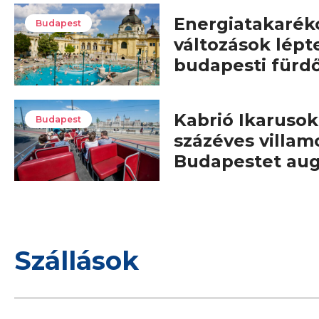
Energiatakarék
Budapest
változások lépt
budapesti fürd
Kabrió Ikarusok,
Budapest
százéves villam
Budapestet au
Szállások