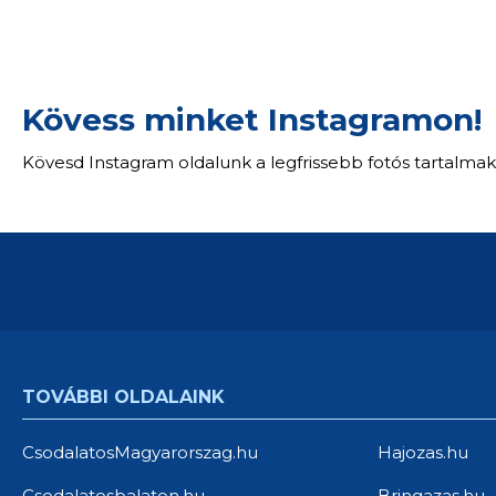
Kövess minket Instagramon!
Kövesd Instagram oldalunk a legfrissebb fotós tartalmak
TOVÁBBI OLDALAINK
CsodalatosMagyarorszag.hu
Hajozas.hu
Csodalatosbalaton.hu
Bringazas.hu