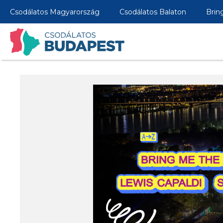
Csodálatos Magyarország
Csodálatos Balaton
Brin