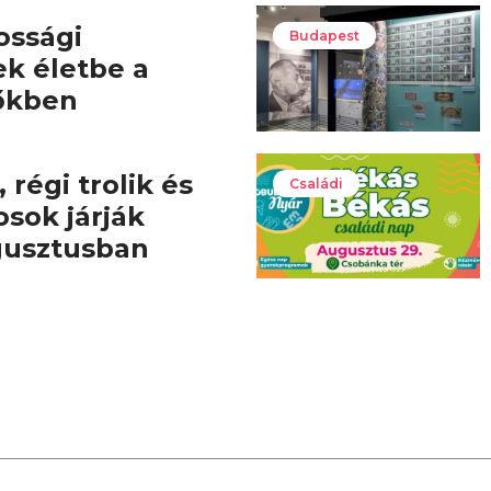
ossági
Budapest
ek életbe a
őkben
 régi trolik és
Családi
osok járják
gusztusban