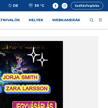
39 °
C
DE
Szállásfoglalás
ÁTNIVALÓK
HELYEK
WEBKAMERÁK