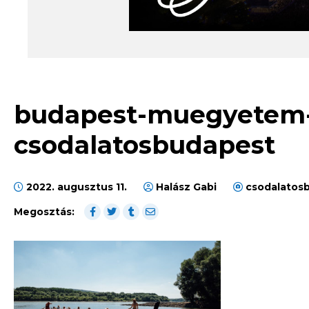
budapest-muegyetem-d
csodalatosbudapest
2022. augusztus 11.
Halász Gabi
csodalatos
Megosztás: