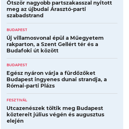
Ötször nagyobb partszakasszal nyitott
meg az újbudai Árasztó-parti
szabadstrand
BUDAPEST
Új villamosvonal épül a Műegyetem
rakparton, a Szent Gellért tér és a
Budafoki út között
BUDAPEST
Egész nyáron várja a fürdőzőket
Budapest ingyenes dunai strandja, a
Római-parti Plázs
FESZTIVÁL
Utcazenészek töltik meg Budapest
köztereit július végén és augusztus
elején