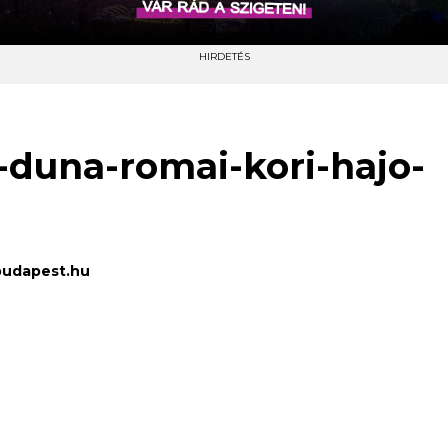
HIRDETÉS
una-romai-kori-hajo-
budapest.hu