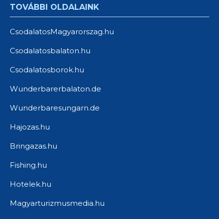
TOVÁBBI OLDALAINK
CsodalatosMagyarorszag.hu
Csodalatosbalaton.hu
Csodalatosborok.hu
Wunderbarerbalaton.de
Wunderbaresungarn.de
Hajozas.hu
Bringazas.hu
Fishing.hu
Hotelek.hu
Magyarturizmusmedia.hu