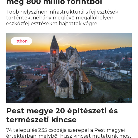
meg 800 millió forintból
Több helyszínen infrastrukturális fejlesztések
történtek, néhány meglévő megállóhelyen
eszközfejlesztéseket hajtottak végre.
Itthon
Pest megye 20 építészeti és
természeti kincse
74 település 235 csodája szerepel a Pest megyei
értéktárban, melyből húsz kincset mutatunk most