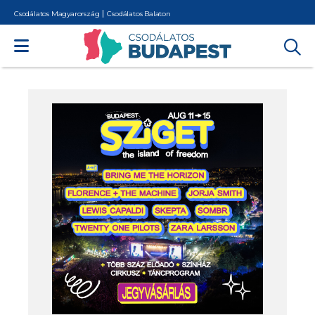
Csodálatos Magyarország
Csodálatos Balaton