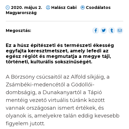
2020. május 2.
Halász Gabi
Csodálatos
Magyarország
Megosztás:
Ez a húsz építészeti és természeti ékesség
egyfajta keresztmetszet, amely lefedi az
egész régiót és megmutatja a megye táji,
történeti, kulturális sokszínűségét.
A Börzsöny csúcsaitól az Alföld síkjáig, a
Zsámbéki-medencétől a Gödöllői-
dombságig, a Dunakanyartól a Tápió
mentéig vezető virtuális túránk között
vannak országosan ismert értékek, és
olyanok is, amelyekre talán eddig kevesebb
figyelem jutott.