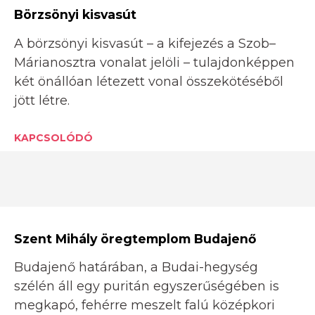
Börzsönyi kisvasút
A börzsönyi kisvasút – a kifejezés a Szob–
Márianosztra vonalat jelöli – tulajdonképpen
két önállóan létezett vonal összekötéséből
jött létre.
KAPCSOLÓDÓ
Szent Mihály öregtemplom Budajenő
Budajenő határában, a Budai-hegység
szélén áll egy puritán egyszerűségében is
megkapó, fehérre meszelt falú középkori