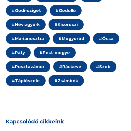
#
Gödi-sziget
#
Gödöllő
#
Hévízgyörk
#
Kisoroszi
#
Márianosztra
#
Mogyoród
#
Ócsa
#
Páty
#
Pest-megye
#
Pusztazámor
#
Ráckeve
#
Szob
#
Tápiószele
#
Zsámbék
Kapcsolódó cikkeink