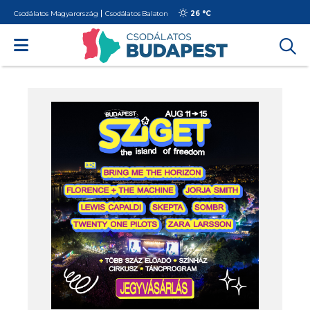
Csodálatos Magyarország
Csodálatos Balaton
26 °
C