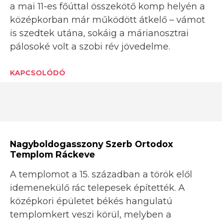
a mai 11-es főúttal összekötő komp helyén a
középkorban már működött átkelő – vámot
is szedtek utána, sokáig a márianosztrai
pálosoké volt a szobi rév jövedelme.
KAPCSOLÓDÓ
Nagyboldogasszony Szerb Ortodox
Templom Ráckeve
A templomot a 15. században a török elől
idemenekülő rác telepesek építették. A
középkori épületet békés hangulatú
templomkert veszi körül, melyben a