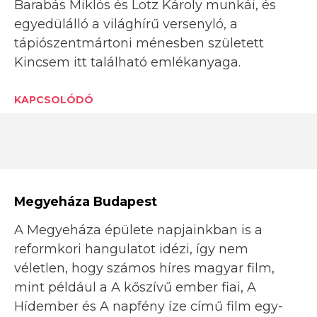
Barabás Miklós és Lotz Károly munkái, és
egyedülálló a világhírű versenyló, a
tápiószentmártoni ménesben született
Kincsem itt található emlékanyaga.
KAPCSOLÓDÓ
Megyeháza Budapest
A Megyeháza épülete napjainkban is a
reformkori hangulatot idézi, így nem
véletlen, hogy számos híres magyar film,
mint például a A kőszívű ember fiai, A
Hídember és A napfény íze című film egy-