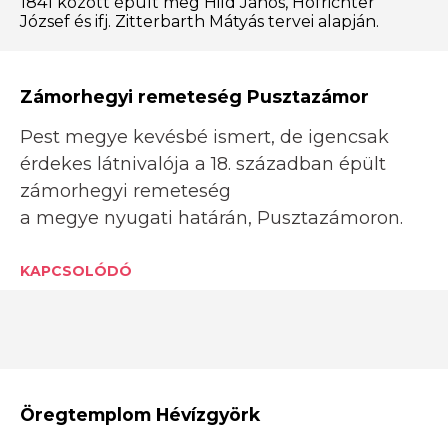
1841 között épült meg Hild János, Hofrichter
József és ifj. Zitterbarth Mátyás tervei alapján.
Zámorhegyi remeteség Pusztazámor
Pest megye kevésbé ismert, de igencsak
érdekes látnivalója a 18. században épült
zámorhegyi remeteség
a megye nyugati határán, Pusztazámoron.
KAPCSOLÓDÓ
Öregtemplom Hévízgyörk