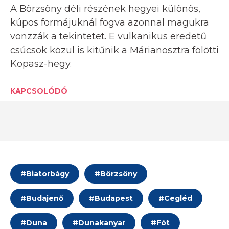
A Börzsöny déli részének hegyei különös,
kúpos formájuknál fogva azonnal magukra
vonzzák a tekintetet. E vulkanikus eredetű
csúcsok közül is kitűnik a Márianosztra fölötti
Kopasz-hegy.
KAPCSOLÓDÓ
#
Biatorbágy
#
Börzsöny
#
Budajenő
#
Budapest
#
Cegléd
#
Duna
#
Dunakanyar
#
Fót