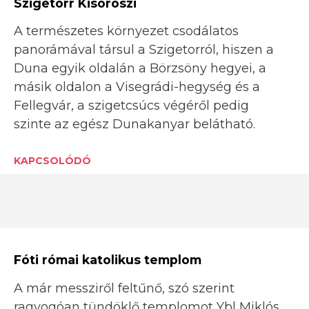
Szigetorr Kisoroszi
A természetes környezet csodálatos
panorámával társul a Szigetorról, hiszen a
Duna egyik oldalán a Börzsöny hegyei, a
másik oldalon a Visegrádi-hegység és a
Fellegvár, a szigetcsúcs végéről pedig
szinte az egész Dunakanyar belátható.
KAPCSOLÓDÓ
Fóti római katolikus templom
A már messziről feltűnő, szó szerint
ragyogóan tündöklő templomot Ybl Miklós