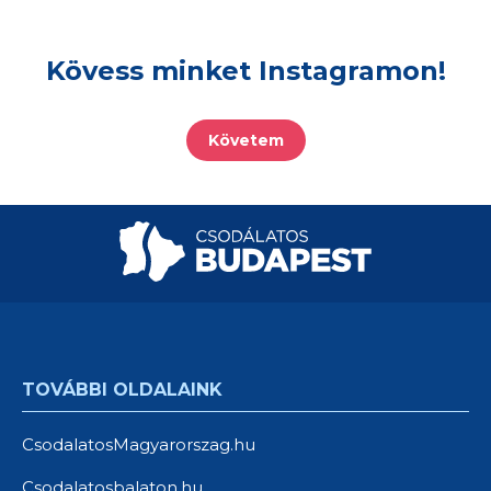
Kövess minket Instagramon!
Követem
TOVÁBBI OLDALAINK
CsodalatosMagyarorszag.hu
Csodalatosbalaton.hu