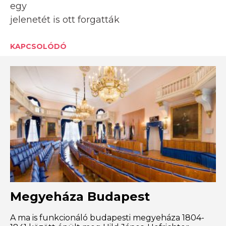
egy
jelenetét is ott forgatták
KAPCSOLÓDÓ
Megyeháza Budapest
A ma is funkcionáló budapesti megyeháza 1804-