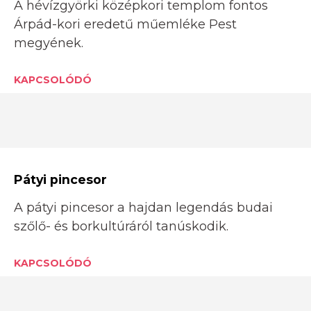
A hévízgyörki középkori templom fontos
Árpád-kori eredetű műemléke Pest
megyének.
KAPCSOLÓDÓ
Pátyi pincesor
A pátyi pincesor a hajdan legendás budai
szőlő- és borkultúráról tanúskodik.
KAPCSOLÓDÓ