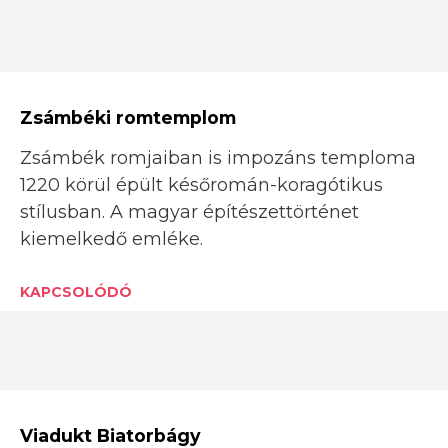
Zsámbéki romtemplom
Zsámbék romjaiban is impozáns temploma
1220 körül épült későromán-koragótikus
stílusban. A magyar építészettörténet
kiemelkedő emléke.
KAPCSOLÓDÓ
Viadukt Biatorbágy