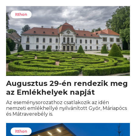
Itthon
Augusztus 29-én rendezik meg
az Emlékhelyek napját
Az eseménysorozathoz csatlakozik az idén
nemzeti emlékhellyé nyilvánított Győr, Máriapócs
és Mátraverebély is.
Itthon