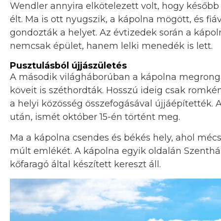
Wendler annyira elkötelezett volt, hogy később
élt. Ma is ott nyugszik, a kápolna mögött, és f
gondozták a helyet. Az évtizedek során a kápol
nemcsak épület, hanem lelki menedék is lett.
Pusztulásból újjászületés
A második világháborúban a kápolna megrongál
köveit is széthordták. Hosszú ideig csak romk
a helyi közösség összefogásával újjáépítették. 
után, ismét október 15-én történt meg.
Ma a kápolna csendes és békés hely, ahol mécs
múlt emlékét. A kápolna egyik oldalán Szenth
kőfaragó által készített kereszt áll.