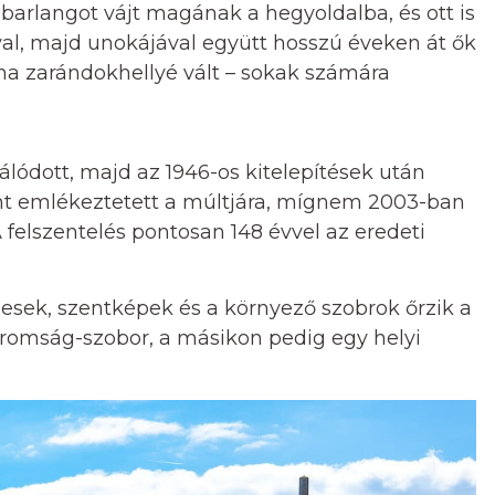
 barlangot vájt magának a hegyoldalba, és ott is
iával, majd unokájával együtt hosszú éveken át ők
na zarándokhellyé vált – sokak számára
ódott, majd az 1946-os kitelepítések után
ént emlékeztetett a múltjára, mígnem 2003-ban
A felszentelés pontosan 148 évvel az eredeti
esek, szentképek és a környező szobrok őrzik a
áromság-szobor, a másikon pedig egy helyi