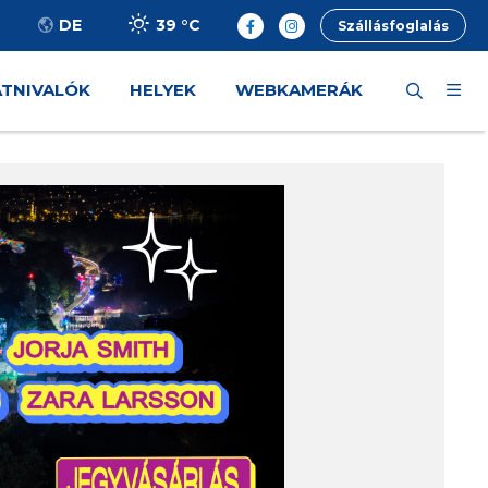
39 °
C
DE
Szállásfoglalás
ÁTNIVALÓK
HELYEK
WEBKAMERÁK