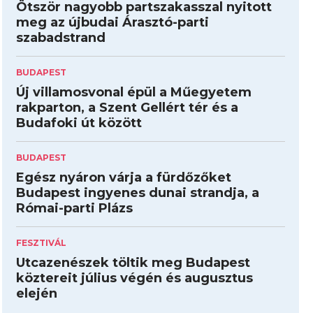
Ötször nagyobb partszakasszal nyitott
meg az újbudai Árasztó-parti
szabadstrand
BUDAPEST
Új villamosvonal épül a Műegyetem
rakparton, a Szent Gellért tér és a
Budafoki út között
BUDAPEST
Egész nyáron várja a fürdőzőket
Budapest ingyenes dunai strandja, a
Római-parti Plázs
FESZTIVÁL
Utcazenészek töltik meg Budapest
köztereit július végén és augusztus
elején