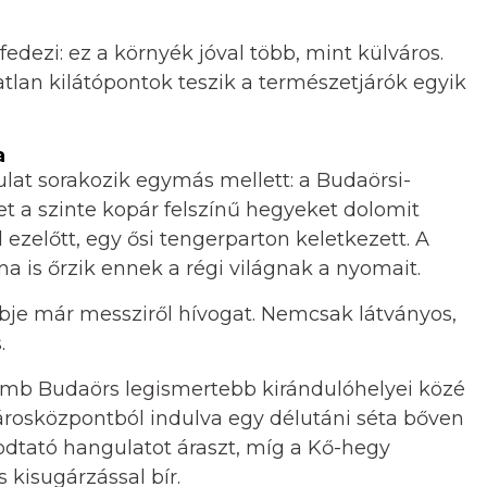
lfedezi: ez a környék jóval több, mint külváros.
tlan kilátópontok teszik a természetjárók egyik
a
at sorakozik egymás mellett: a Budaörsi-
et a szinte kopár felszínű hegyeket dolomit
 ezelőtt, egy ősi tengerparton keletkezett. A
 ma is őrzik ennek a régi világnak a nyomait.
mbje már messziről hívogat. Nemcsak látványos,
.
omb Budaörs legismertebb kirándulóhelyei közé
városközpontból indulva egy délutáni séta bőven
kodtató hangulatot áraszt, míg a Kő-hegy
s kisugárzással bír.