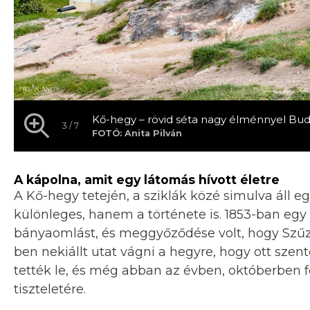
Kő-hegy – rövid séta nagy élménnyel Bud
3 / 7
FOTÓ: Anita Pilván
A kápolna, amit egy látomás hívott életre
A Kő-hegy tetején, a sziklák közé simulva áll 
különleges, hanem a története is. 1853-ban egy
bányaomlást, és meggyőződése volt, hogy Szűz 
ben nekiállt utat vágni a hegyre, hogy ott sze
tették le, és még abban az évben, októberben f
tiszteletére.