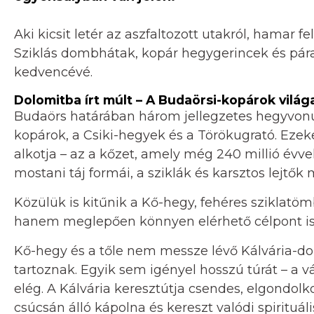
Aki kicsit letér az aszfaltozott utakról, hamar fe
Sziklás dombhátak, kopár hegygerincek és pára
kedvencévé.
Dolomitba írt múlt – A Budaörsi-kopárok világ
Budaörs határában három jellegzetes hegyvonul
kopárok, a Csiki-hegyek és a Törökugrató. Ezek
alkotja – az a kőzet, amely még 240 millió évvel
mostani táj formái, a sziklák és karsztos lejtők
Közülük is kitűnik a Kő-hegy, fehéres sziklatö
hanem meglepően könnyen elérhető célpont is
Kő-hegy és a tőle nem messze lévő Kálvária-d
tartoznak. Egyik sem igényel hosszú túrát – a 
elég. A Kálvária keresztútja csendes, elgondol
csúcsán álló kápolna és kereszt valódi spirituáli