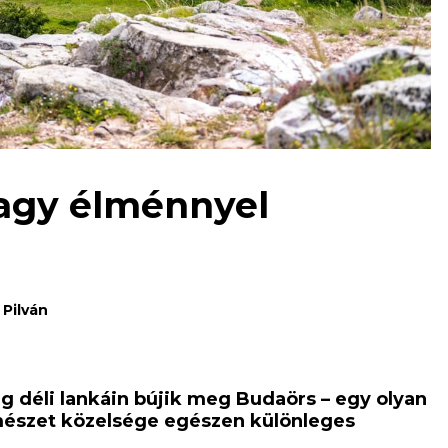
nagy élménnyel
 Pilván
g déli lankáin bújik meg Budaörs – egy olyan
rmészet közelsége egészen különleges