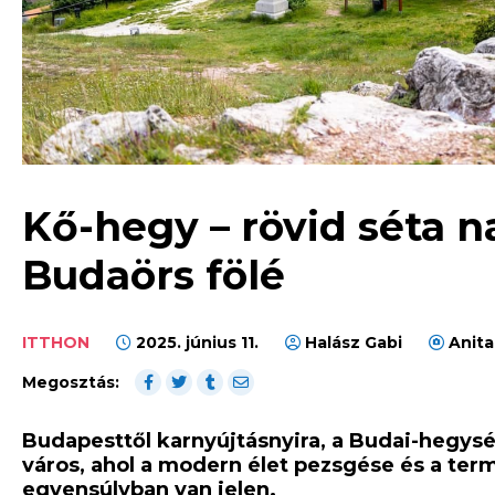
Kő-hegy – rövid séta 
Budaörs fölé
ITTHON
2025. június 11.
Halász Gabi
Anita
Megosztás:
Budapesttől karnyújtásnyira, a Budai-hegysé
város, ahol a modern élet pezsgése és a te
egyensúlyban van jelen.