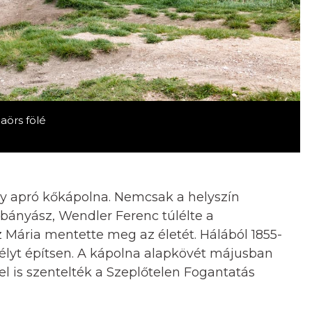
aörs fölé
egy apró kőkápolna. Nemcsak a helyszín
 bányász, Wendler Ferenc túlélte a
Mária mentette meg az életét. Hálából 1855-
ntélyt építsen. A kápolna alapkövét májusban
el is szentelték a Szeplőtelen Fogantatás