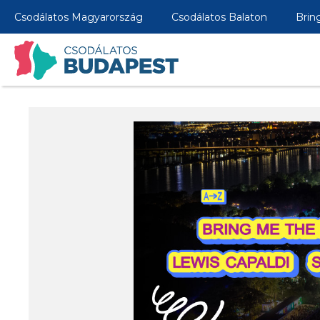
Csodálatos Magyarország
Csodálatos Balaton
Brin