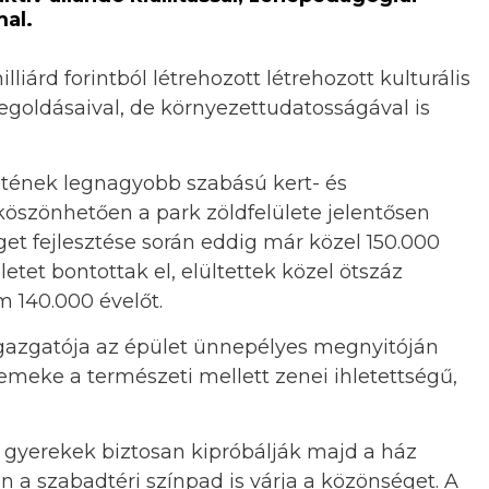
al.
liárd forintból létrehozott létrehozott kulturális
egoldásaival, de környezettudatosságával is
etének legnagyobb szabású kert- és
 köszönhetően a park zöldfelülete jelentősen
t fejlesztése során eddig már közel 150.000
letet bontottak el, elültettek közel ötszáz
m 140.000 évelőt.
gazgatója az épület ünnepélyes megnyitóján
emeke a természeti mellett zenei ihletettségű,
 gyerekek biztosan kipróbálják majd a ház
en a szabadtéri színpad is várja a közönséget. A