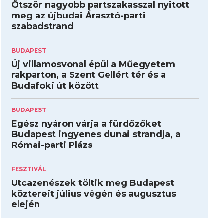
Ötször nagyobb partszakasszal nyitott
meg az újbudai Árasztó-parti
szabadstrand
BUDAPEST
Új villamosvonal épül a Műegyetem
rakparton, a Szent Gellért tér és a
Budafoki út között
BUDAPEST
Egész nyáron várja a fürdőzőket
Budapest ingyenes dunai strandja, a
Római-parti Plázs
FESZTIVÁL
Utcazenészek töltik meg Budapest
köztereit július végén és augusztus
elején