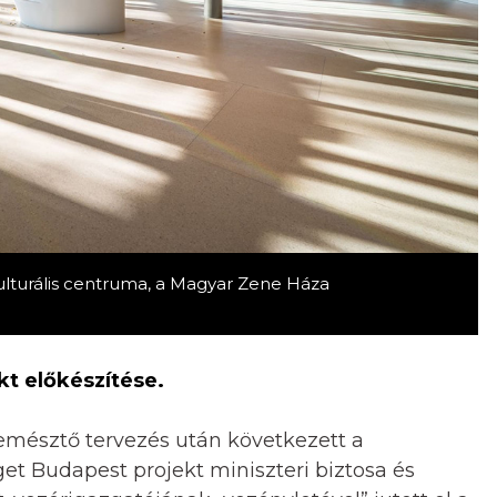
ulturális centruma, a Magyar Zene Háza
t előkészítése.
emésztő tervezés után következett a
get Budapest projekt miniszteri biztosa és