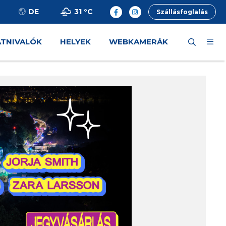
31 °
C
DE
Szállásfoglalás
ÁTNIVALÓK
HELYEK
WEBKAMERÁK