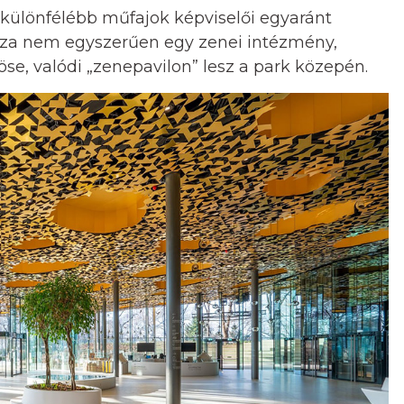
gkülönfélébb műfajok képviselői egyaránt
za nem egyszerűen egy zenei intézmény,
e, valódi „zenepavilon” lesz a park közepén.