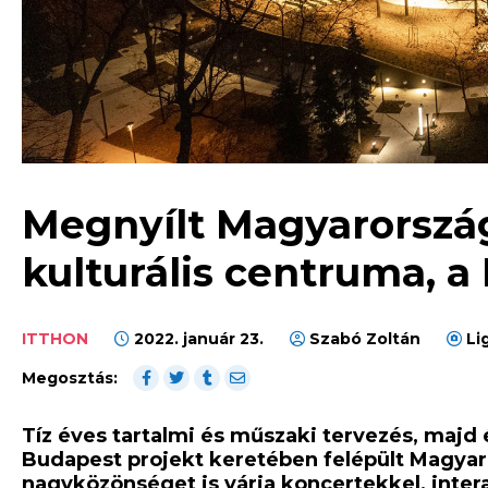
Megnyílt Magyarország
kulturális centruma, 
ITTHON
2022. január 23.
Szabó Zoltán
Li
Megosztás:
Tíz éves tartalmi és műszaki tervezés, majd
Budapest projekt keretében felépült Magyar
nagyközönséget is várja koncertekkel, intera