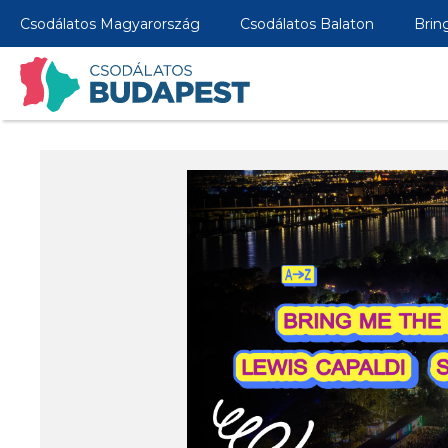
Csodálatos Magyarország
Csodálatos Balaton
Brin