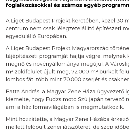
foglalkozásokkal és számos egyéb programm
A Liget Budapest Projekt keretében, közel 30 mil
centrum nem csak lélegzetelállító építészeti m
egyedülálló Európában.
A Liget Budapest Projekt Magyarország történ
tájépítészeti programját hajtja végre, melynek
megnő és növényállománya megújul. A Városlige
m² zöldfelület újult meg, 72.000 m² burkolt felü
lombos fát, több mint 70.000 cserjét és csakne
Batta András, a Magyar Zene Háza ügyvezető i
kiemelte, hogy Fudzsimoto Szú japán tervező r
ami a ház formavilágában is megmutatkozik.
Mint hozzátette, a Magyar Zene Házába érkező
mellett felépült zenei játszóteret, de szép időb