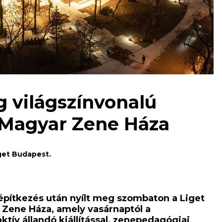
 világszínvonalú
a Magyar Zene Háza
get Budapest.
 építkezés után nyílt meg szombaton a Liget
 Zene Háza, amely vasárnaptól a
ktív állandó kiállítással, zenepedagógiai