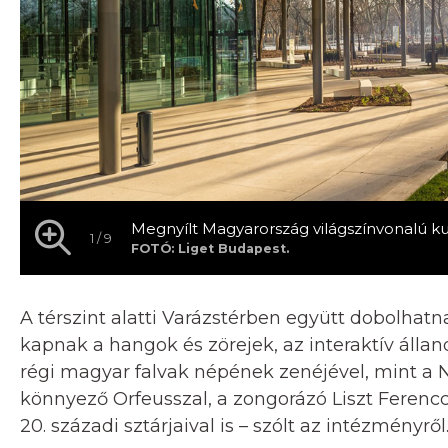
Megnyílt Magyarország világszínvonalú k
1 / 9
FOTÓ: Liget Budapest.
A térszint alatti Varázstérben együtt dobolha
kapnak a hangok és zörejek, az interaktív állan
régi magyar falvak népének zenéjével, mint a N
könnyező Orfeusszal, a zongorázó Liszt Ferenc
20. századi sztárjaival is – szólt az intézményről