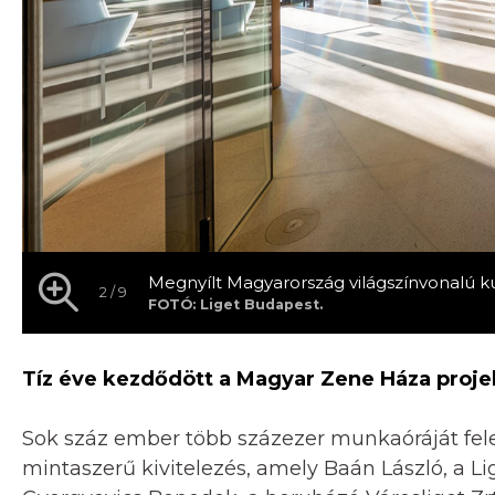
Megnyílt Magyarország világszínvonalú k
2 / 9
FOTÓ: Liget Budapest.
Tíz éve kezdődött a Magyar Zene Háza projek
Sok száz ember több százezer munkaóráját fel
mintaszerű kivitelezés, amely Baán László, a Li