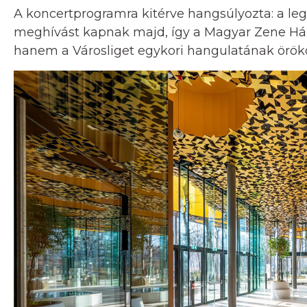
A koncertprogramra kitérve hangsúlyozta: a le
meghívást kapnak majd, így a Magyar Zene Há
hanem a Városliget egykori hangulatának örökös