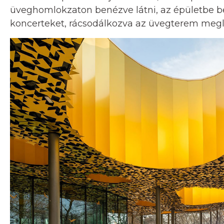
üveghomlokzaton benézve látni, az épületbe bel
koncerteket, rácsodálkozva az üvegterem megl