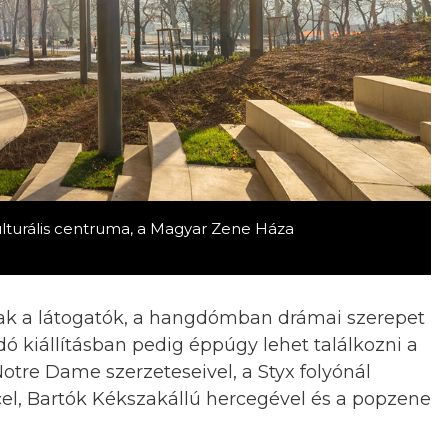
ulturális centruma, a Magyar Zene Háza
tnak a látogatók, a hangdómban drámai szerepet
dó kiállításban pedig éppúgy lehet találkozni a
otre Dame szerzeteseivel, a Styx folyónál
cel, Bartók Kékszakállú hercegével és a popzene
.