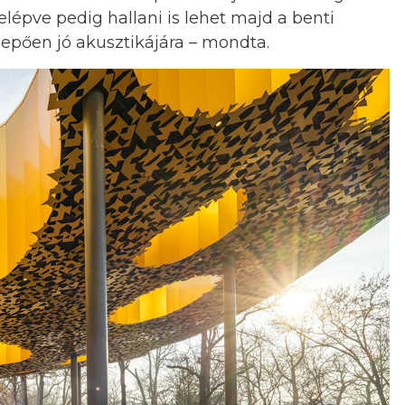
épve pedig hallani is lehet majd a benti
epően jó akusztikájára – mondta.