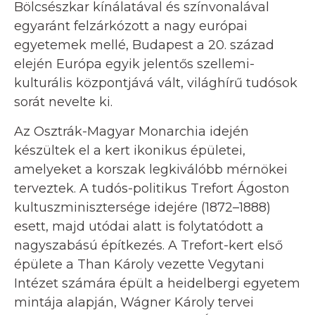
Bölcsészkar kínálatával és színvonalával
egyaránt felzárkózott a nagy európai
egyetemek mellé, Budapest a 20. század
elején Európa egyik jelentős szellemi-
kulturális központjává vált, világhírű tudósok
sorát nevelte ki.
Az Osztrák-Magyar Monarchia idején
készültek el a kert ikonikus épületei,
amelyeket a korszak legkiválóbb mérnökei
terveztek. A tudós-politikus Trefort Ágoston
kultuszminisztersége idejére (1872–1888)
esett, majd utódai alatt is folytatódott a
nagyszabású építkezés. A Trefort-kert első
épülete a Than Károly vezette Vegytani
Intézet számára épült a heidelbergi egyetem
mintája alapján, Wágner Károly tervei