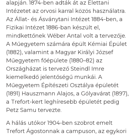
alapján. 1874-ben adták át az Élettani
Intézetet az orvosi karral közös használatra.
Az Állat- és Ásványtani Intézet 1884-ben, a
Fizikai Intézet 1886-ban készült el,
mindkettőnek Wéber Antal volt a tervezője.
A Műegyetem számára épült Kémiai Épület
(1882), valamint a Magyar Királyi József
Műegyetem főépülete (1880–82) az
Országházat is tervező Steindl Imre
kiemelkedő jelentőségű munkái. A
Műegyetem Építészeti Osztálya épületét
(1891) Hauszmann Alajos, a Gólyavárat (1897),
a Trefort-kert leghíresebb épületét pedig
Petz Samu tervezte.
A hálás utókor 1904-ben szobrot emelt
Trefort Ágostonnak a campuson, az egykori