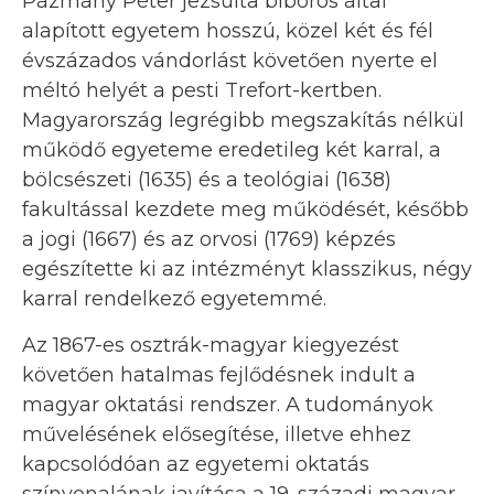
Pázmány Péter jezsuita bíboros által
alapított egyetem hosszú, közel két és fél
évszázados vándorlást követően nyerte el
méltó helyét a pesti Trefort-kertben.
Magyarország legrégibb megszakítás nélkül
működő egyeteme eredetileg két karral, a
bölcsészeti (1635) és a teológiai (1638)
fakultással kezdete meg működését, később
a jogi (1667) és az orvosi (1769) képzés
egészítette ki az intézményt klasszikus, négy
karral rendelkező egyetemmé.
Az 1867-es osztrák-magyar kiegyezést
követően hatalmas fejlődésnek indult a
magyar oktatási rendszer. A tudományok
művelésének elősegítése, illetve ehhez
kapcsolódóan az egyetemi oktatás