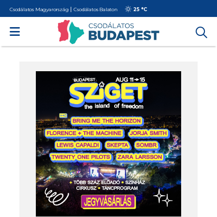
Csodálatos Magyarország
Csodálatos Balaton
25 °
C