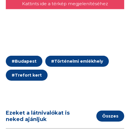
Kattints ide a térkép megjelenítéséhez
#
Budapest
#
Történelmi emlékhely
#
Trefort kert
Ezeket a látnivalókat is
Összes
neked ajánljuk