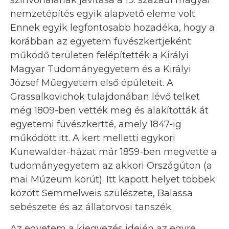
színvonalának javítása a 19. századi magyar
nemzetépítés egyik alapvető eleme volt.
Ennek egyik legfontosabb hozadéka, hogy a
korábban az egyetem füvészkertjeként
működő területen felépítették a Királyi
Magyar Tudományegyetem és a Királyi
József Műegyetem első épületeit. A
Grassalkovichok tulajdonában lévő telket
még 1809-ben vették meg és alakították át
egyetemi füvészkertté, amely 1847-ig
működött itt. A kert melletti egykori
Kunewalder-házat már 1859-ben megvette a
tudományegyetem az akkori Országúton (a
mai Múzeum körút). Itt kapott helyet többek
között Semmelweis szülészete, Balassa
sebészete és az állatorvosi tanszék.
Az egyetem a kiegyezés idején az egyre