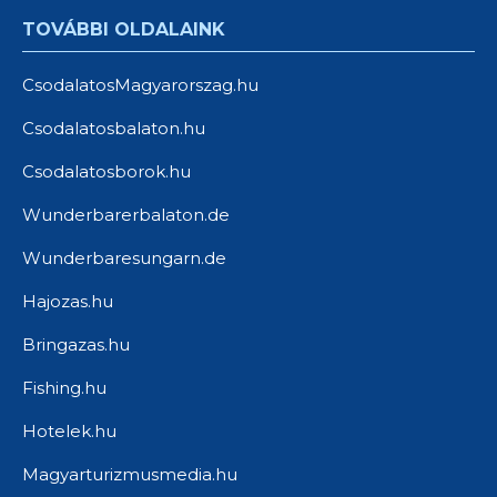
TOVÁBBI OLDALAINK
CsodalatosMagyarorszag.hu
Csodalatosbalaton.hu
Csodalatosborok.hu
Wunderbarerbalaton.de
Wunderbaresungarn.de
Hajozas.hu
Bringazas.hu
Fishing.hu
Hotelek.hu
Magyarturizmusmedia.hu