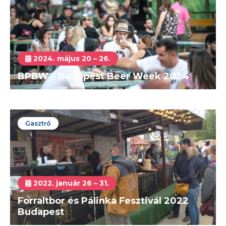
2024. május 20 – 26.
BPBW – Budapest Beer Week 2024
Gasztró
2022. január 26 – 31.
Forraltbor és Pálinka Fesztivál 2022
Budapest