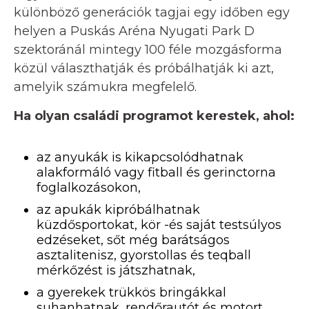
különböző generációk tagjai egy időben egy
helyen a Puskás Aréna Nyugati Park D
szektoránál mintegy 100 féle mozgásforma
közül választhatják és próbálhatják ki azt,
amelyik számukra megfelelő.
Ha olyan családi programot kerestek, ahol:
az anyukák is kikapcsolódhatnak
alakformáló vagy fitball és gerinctorna
foglalkozásokon,
az apukák kipróbálhatnak
küzdősportokat, kör -és saját testsúlyos
edzéseket, sőt még barátságos
asztalitenisz, gyorstollas és teqball
mérkőzést is játszhatnak,
a gyerekek trükkös bringákkal
suhanhatnak, rendőrautót és motort