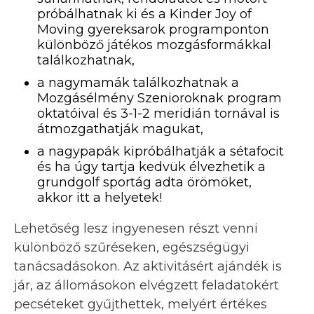
próbálhatnak ki és a Kinder Joy of
Moving gyereksarok programponton
különböző játékos mozgásformákkal
találkozhatnak,
a nagymamák találkozhatnak a
Mozgásélmény Szenioroknak program
oktatóival és 3-1-2 meridián tornával is
átmozgathatják magukat,
a nagypapák kipróbálhatják a sétafocit
és ha úgy tartja kedvük élvezhetik a
grundgolf sportág adta örömöket,
akkor itt a helyetek!
Lehetőség lesz ingyenesen részt venni
különböző szűréseken, egészségügyi
tanácsadásokon. Az aktivitásért ajándék is
jár, az állomásokon elvégzett feladatokért
pecséteket gyűjthettek, melyért értékes