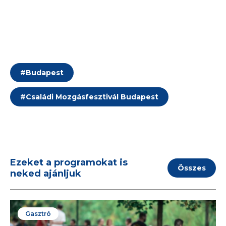
#
Budapest
#
Családi Mozgásfesztivál Budapest
Ezeket a programokat is
Összes
neked ajánljuk
Gasztró