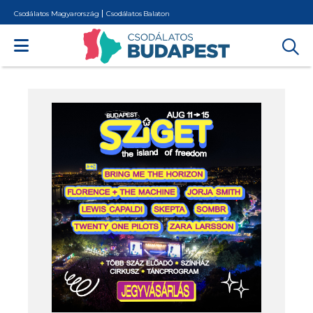
Csodálatos Magyarország
Csodálatos Balaton