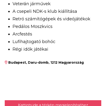
Veterán járművek
A csepeli NDK-s klub kiállítása
Retró számítógépek és videójátékok
Pedálos Moszkvics
Arcfestés
Lufihajtogató bohóc
Régi idők játékai
Budapest, Daru-domb, 1212 Magyarország
Kattints ide a térkép megjelenítéséhez