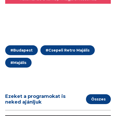
#
Budapest
#
Csepeli Retro Majális
#
Majális
Ezeket a programokat is
Összes
neked ajánljuk