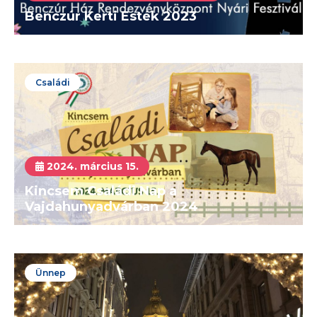
Benczúr Kerti Esték 2023
Családi
2024. március 15.
Kincsem Családi Nap a
Vajdahunyadvárban 2024
Ünnep