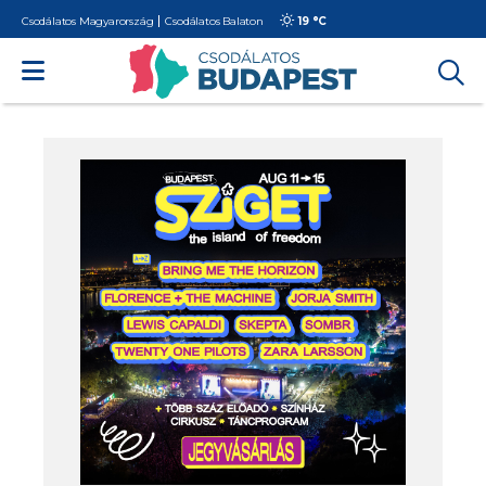
Csodálatos Magyarország
Csodálatos Balaton
19 °
C