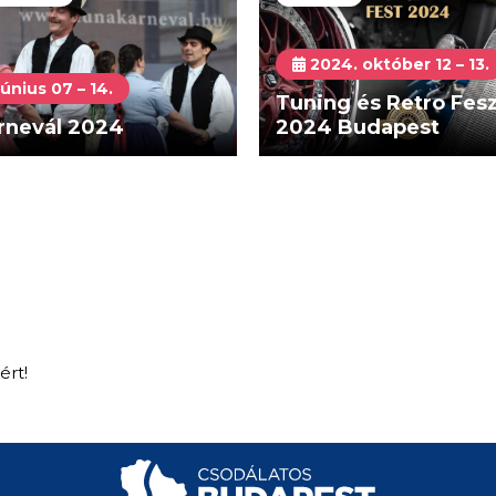
2024. október 12 – 13.
únius 07 – 14.
Tuning és Retro Fesz
rnevál 2024
2024 Budapest
ért!