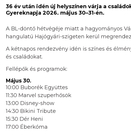
36 év után idén új helyszínen várja a csal
Gyereknapja 2026. május 30–31-én.
A BL-döntő hétvégéje miatt a hagyományos Vár
hangulatú Hajógyári-szigeten kerül megrende
A kétnapos rendezvény idén is színes és élmény
és családokat.
Fellépők és programok:
Május 30.
10:00 Buborék Együttes
11:30 Marvel szuperhősök
13:00 Disney-show
14:30 Bikini Tribute
15:30 Dér Heni
17:00 Éberkóma