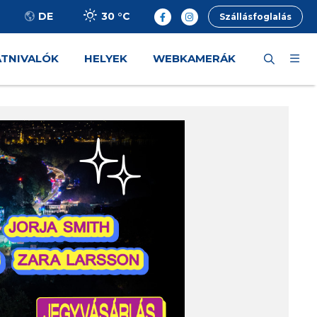
30 °
C
DE
Szállásfoglalás
ÁTNIVALÓK
HELYEK
WEBKAMERÁK