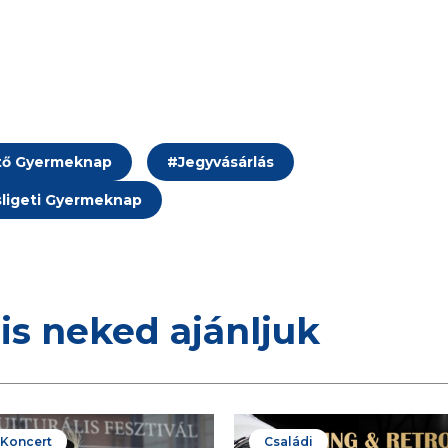
ő Gyermeknap
#
Jegyvásárlás
sligeti Gyermeknap
is neked ajánljuk
/ Koncert
Családi