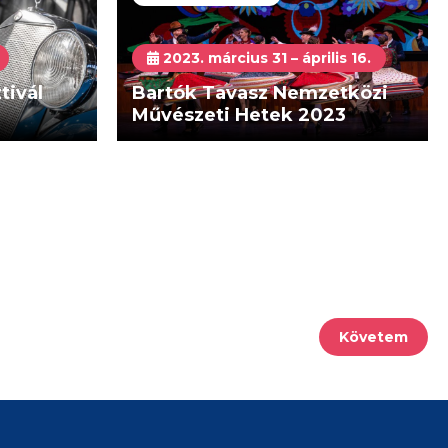
2023. március 31 – április 16.
tivál
Bartók Tavasz Nemzetközi
Művészeti Hetek 2023
Követem