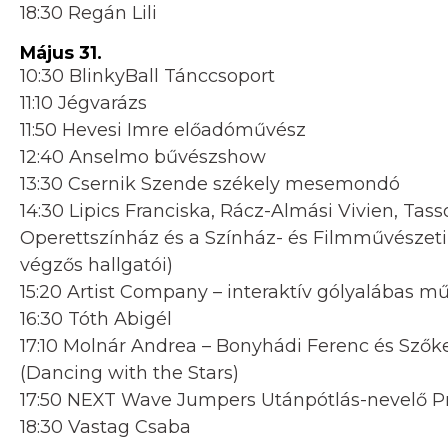
18:30 Regán Lili
Május 31.
10:30 BlinkyBall Tánccsoport
11:10 Jégvarázs
11:50 Hevesi Imre előadóművész
12:40 Anselmo bűvészshow
13:30 Csernik Szende székely mesemondó
14:30 Lipics Franciska, Rácz-Almási Vivien, Tas
Operettszínház és a Színház- és Filmművészet
végzős hallgatói)
15:20 Artist Company – interaktív gólyalábas m
16:30 Tóth Abigél
17:10 Molnár Andrea – Bonyhádi Ferenc és Szők
(Dancing with the Stars)
17:50 NEXT Wave Jumpers Utánpótlás-nevelő P
18:30 Vastag Csaba