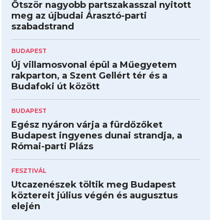
Ötször nagyobb partszakasszal nyitott
meg az újbudai Árasztó-parti
szabadstrand
BUDAPEST
Új villamosvonal épül a Műegyetem
rakparton, a Szent Gellért tér és a
Budafoki út között
BUDAPEST
Egész nyáron várja a fürdőzőket
Budapest ingyenes dunai strandja, a
Római-parti Plázs
FESZTIVÁL
Utcazenészek töltik meg Budapest
köztereit július végén és augusztus
elején