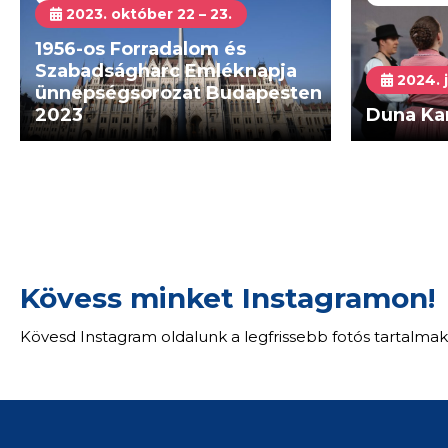
2023. október 22 – 23.
1956-os Forradalom és
Szabadságharc Emléknapja
2024. j
ünnepségsorozat Budapesten
2023
Duna Ka
Kövess minket Instagramon!
Kövesd Instagram oldalunk a legfrissebb fotós tartalmak