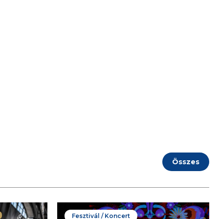
Összes
Fesztivál / Koncert