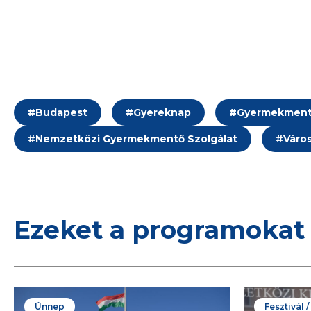
#
Budapest
#
Gyereknap
#
Gyermekment
#
Nemzetközi Gyermekmentő Szolgálat
#
Váro
Ezeket a programokat 
Ünnep
Fesztivál 