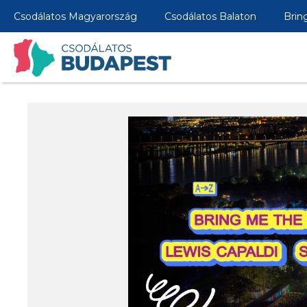
Csodálatos Magyarország
Csodálatos Balaton
Brin