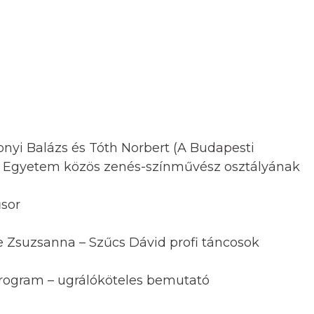
sonyi Balázs és Tóth Norbert (A Budapesti
i Egyetem közös zenés-színművész osztályának
űsor
e Zsuzsanna – Szűcs Dávid profi táncosok
rogram – ugrálóköteles bemutató