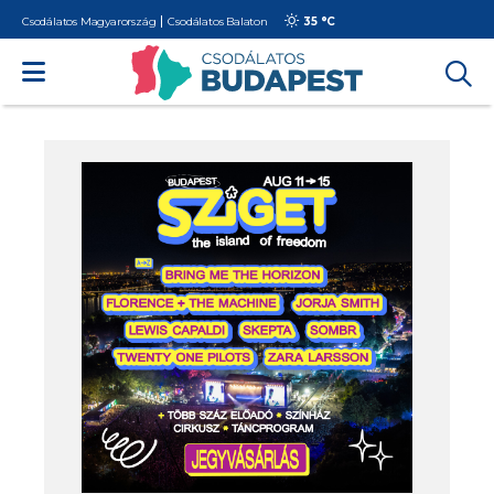
Csodálatos Magyarország
Csodálatos Balaton
35 °
C