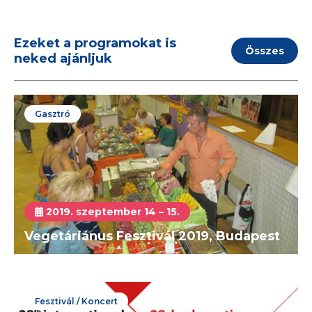
Ezeket a programokat is
Összes
neked ajánljuk
Gasztró
2019. szeptember 14 – 15.
Vegetáriánus Fesztivál 2019, Budapest
Fesztivál / Koncert