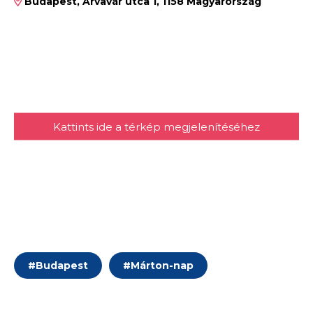
Budapest, Árvavár utca 1, 1158 Magyarország
Kattints ide a térkép megjelenítéséhez
#
Budapest
#
Márton-nap