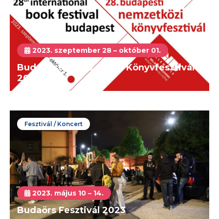
2023. szeptember 28 – október 01.
Budapesti Nemzetközi Könyvfesztivál
2023
Fesztivál / Koncert
2023. május 10 – 14.
Budaörs Fesztivál 2023