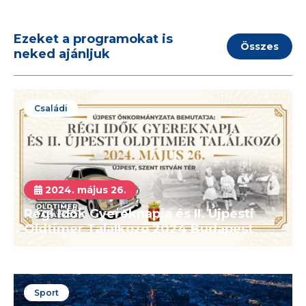
Ezeket a programokat is
Összes
neked ajánljuk
Családi
2024. május 26.
Régi Idők Gyereknapja és II. Újpesti
Oldtimer Találkozó 2024 Budapest
Sport