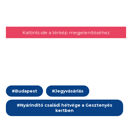
Kattints ide a térkép megjelenítéséhez
#
Budapest
#
Jegyvásárlás
#
Nyárindító családi hétvége a Gesztenyés
kertben