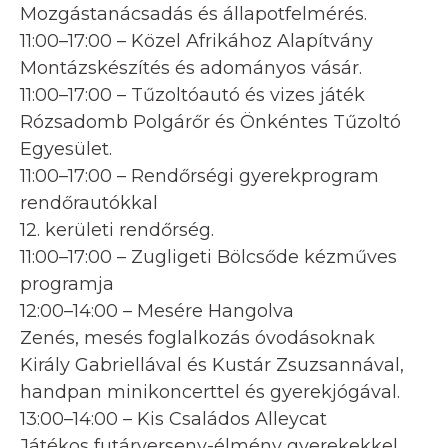
Mozgástanácsadás és állapotfelmérés.
11:00–17:00 – Közel Afrikához Alapítvány
Montázskészítés és adományos vásár.
11:00–17:00 – Tűzoltóautó és vizes játék
Rózsadomb Polgárőr és Önkéntes Tűzoltó
Egyesület.
11:00–17:00 – Rendőrségi gyerekprogram
rendőrautókkal
12. kerületi rendőrség.
11:00–17:00 – Zugligeti Bölcsőde kézműves
programja
12:00–14:00 – Mesére Hangolva
Zenés, mesés foglalkozás óvodásoknak
Király Gabriellával és Kustár Zsuzsannával,
handpan minikoncerttel és gyerekjógával.
13:00–14:00 – Kis Családos Alleycat
Játékos futárverseny-élmény gyerekekkel.