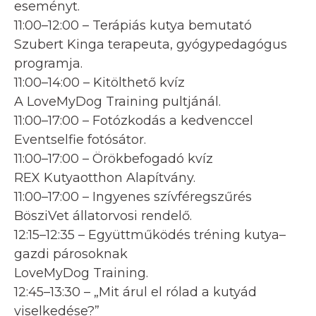
eseményt.
11:00–12:00 – Terápiás kutya bemutató
Szubert Kinga terapeuta, gyógypedagógus
programja.
11:00–14:00 – Kitölthető kvíz
A LoveMyDog Training pultjánál.
11:00–17:00 – Fotózkodás a kedvenccel
Eventselfie fotósátor.
11:00–17:00 – Örökbefogadó kvíz
REX Kutyaotthon Alapítvány.
11:00–17:00 – Ingyenes szívféregszűrés
BösziVet állatorvosi rendelő.
12:15–12:35 – Együttműködés tréning kutya–
gazdi párosoknak
LoveMyDog Training.
12:45–13:30 – „Mit árul el rólad a kutyád
viselkedése?”