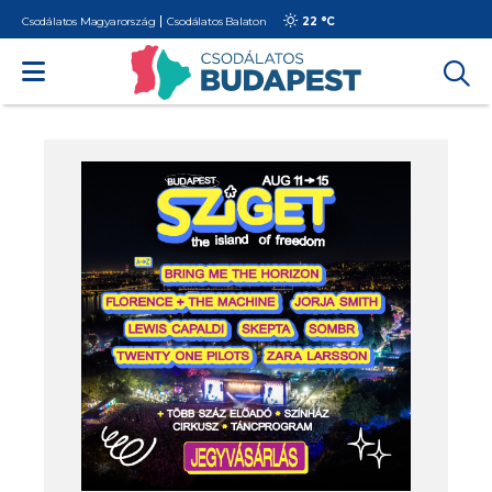
Csodálatos Magyarország
Csodálatos Balaton
22 °
C