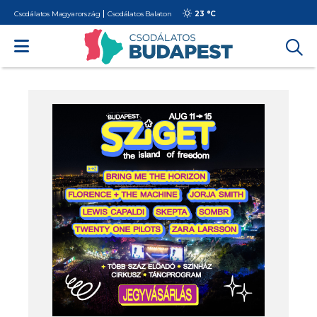
Csodálatos Magyarország
Csodálatos Balaton
23 °
C