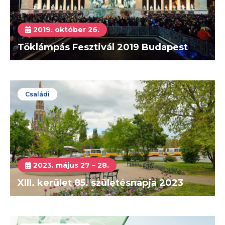
2019. október 26.
Töklámpás Fesztivál 2019 Budapest
Családi
2023. május 27 – 28.
XIII. kerület 85. születésnapja 2023