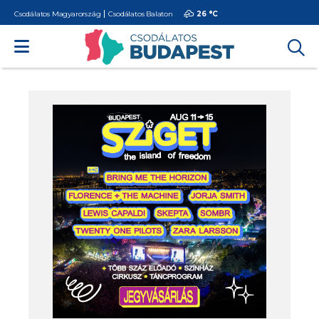
Csodálatos Magyarország
Csodálatos Balaton
26 °
C