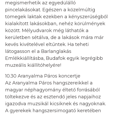
megismerhetik az egyedülálló
pincelakásokat. Egészen a közelmúltig
tömegek laktak ezekben a kényszerűségből
kialakított lakásokban, nehéz körülmények
között. Mélyudvarok még láthatók a
kerületben sétálva, de a lakások mára már
kevés kivételével eltűntek. Ha teheti
látogasson el a Barlanglakás
Emlékkiállításba, Budafok egyik legrégibb
muzeális kiállítóhelyére!
10.30 Aranyalma Páros koncertje
Az Aranyalma Páros hangszereikkel a
magyar néphagyomány éltető forrásából
töltekezve és az esztendő jeles napjaihoz
igazodva muzsikál kicsiknek és nagyoknak.
A gyerekek hangszersimogató keretében