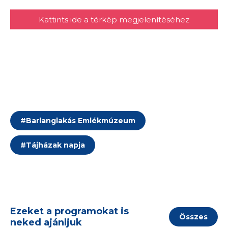
Kattints ide a térkép megjelenítéséhez
#
Barlanglakás Emlékmúzeum
#
Tájházak napja
Ezeket a programokat is
Összes
neked ajánljuk