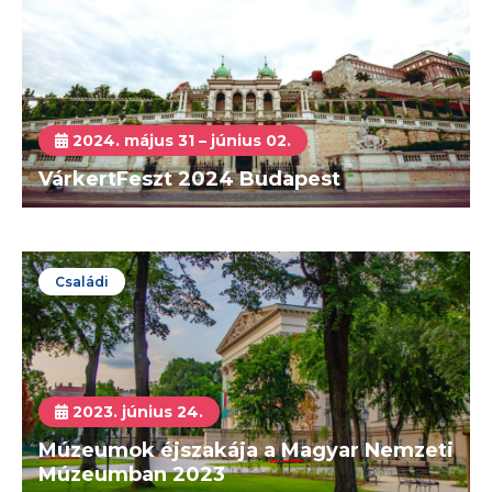
2024. május 31 – június 02.
VárkertFeszt 2024 Budapest
Családi
2023. június 24.
Múzeumok éjszakája a Magyar Nemzeti
Múzeumban 2023