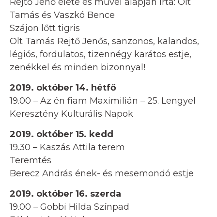
Rejtő Jenő élete és művei alapján írta: Olt
Tamás és Vaszkó Bence
Szájon lőtt tigris
Olt Tamás Rejtő Jenős, sanzonos, kalandos,
légiós, fordulatos, tizennégy karátos estje,
zenékkel és minden bizonnyal!
2019. október 14. hétfő
19.00 – Az én fiam Maximilián – 25. Lengyel
Keresztény Kulturális Napok
2019. október 15. kedd
19.30 – Kaszás Attila terem
Teremtés
Berecz András ének- és mesemondó estje
2019. október 16. szerda
19.00 – Gobbi Hilda Színpad