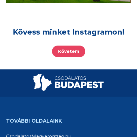
Kövess minket Instagramon!
Követem
TOVÁBBI OLDALAINK
CsodalatosMagyarorszag.hu