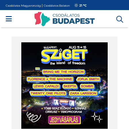
Csodálatos Magyarország
Csodálatos Balaton
21 °
C