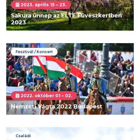
2023. április 15 – 23.
Sakura ünnep az ELTE Füvészkertben
2023
Fesztivál / Koncert
2022. október 01 – 02.
Nemzeti Vágta 2022 Budapest
Családi