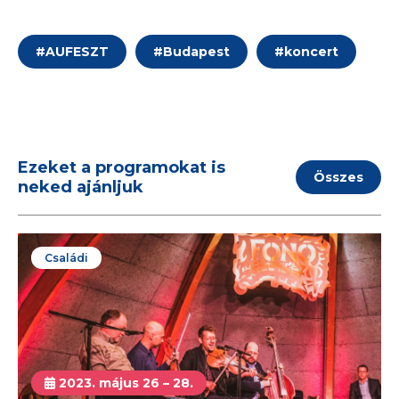
#
AUFESZT
#
Budapest
#
koncert
Ezeket a programokat is
Összes
neked ajánljuk
Családi
2023. május 26 – 28.