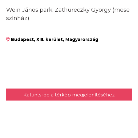
Wein János park: Zathureczky György (mese
színház)
Budapest, XIII. kerület, Magyarország
Kattints ide a térkép megjelenítéséhez