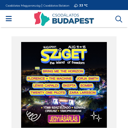
Csodálatos Magyarország
Csodálatos Balaton
33 °
C