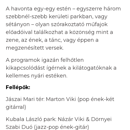
A havonta egy-egy estén – egyszerre három
szebbnél-szebb kerületi parkban, vagy
sétányon – olyan szórakoztató műfajok
előadóival találkozhat a közönség mint a
zene, az ének, a tánc, vagy éppen a
megzenésített versek.
A programok igazán felhőtlen
kikapcsolódást ígérnek a kilátogatóknak a
kellemes nyári estéken.
Fellépők:
Jászai Mari tér: Marton Viki (pop ének-két
gitárral)
Kubala László park: Názár Viki & Dörnyei
Szabi Duó (jazz-pop ének-gitár)