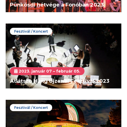
Pünkösdi hétvége a Fonóban 2023
Fesztivál / Koncert
2023. január 07 – február 05.
Átlátszó Hang Újzenei Fesztivál 2023
Fesztivál / Koncert