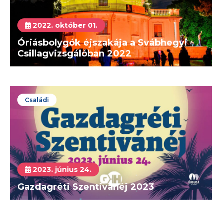
2022. október 01.
Óriásbolygók éjszakája a Svábhegyi
Csillagvizsgálóban 2022
Családi
2023. június 24.
Gazdagréti Szentivánéj 2023