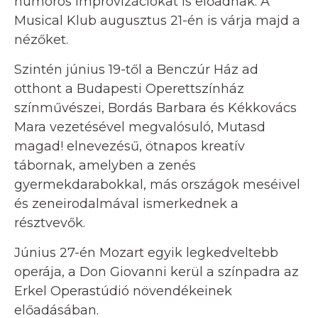
humoros improvizációkat is előadnak. A
Musical Klub augusztus 21-én is várja majd a
nézőket.
Szintén június 19-től a Benczúr Ház ad
otthont a Budapesti Operettszínház
színművészei, Bordás Barbara és Kékkovács
Mara vezetésével megvalósuló, Mutasd
magad! elnevezésű, ötnapos kreatív
tábornak, amelyben a zenés
gyermekdarabokkal, más országok meséivel
és zeneirodalmával ismerkednek a
résztvevők.
Június 27-én Mozart egyik legkedveltebb
operája, a Don Giovanni kerül a színpadra az
Erkel Operastúdió növendékeinek
előadásában.