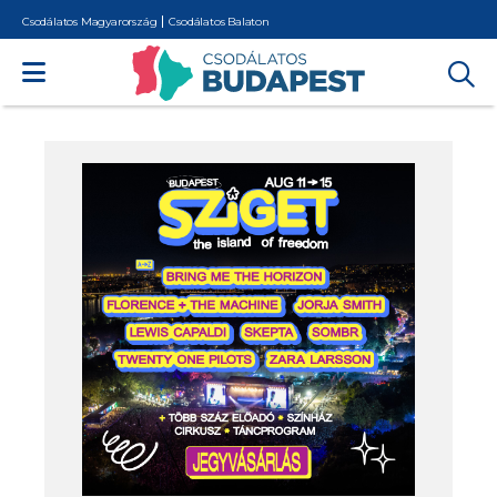
Csodálatos Magyarország
Csodálatos Balaton