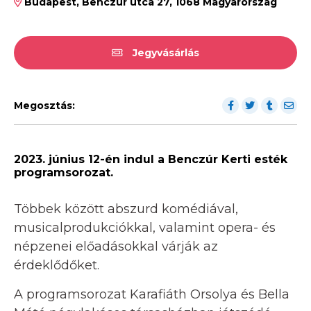
Budapest, Benczúr utca 27, 1068 Magyarország
Jegyvásárlás
Megosztás:
2023. június 12-én indul a Benczúr Kerti esték
programsorozat.
Többek között abszurd komédiával,
musicalprodukciókkal, valamint opera- és
népzenei előadásokkal várják az
érdeklődőket.
A programsorozat Karafiáth Orsolya és Bella