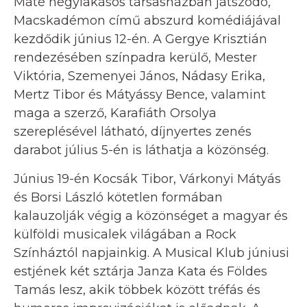
Máté négylakásos társasházban játszódó,
Macskadémon című abszurd komédiájával
kezdődik június 12-én. A Gergye Krisztián
rendezésében színpadra kerülő, Mester
Viktória, Szemenyei János, Nádasy Erika,
Mertz Tibor és Mátyássy Bence, valamint
maga a szerző, Karafiáth Orsolya
szereplésével látható, díjnyertes zenés
darabot július 5-én is láthatja a közönség.
Június 19-én Kocsák Tibor, Várkonyi Mátyás
és Borsi László kötetlen formában
kalauzolják végig a közönséget a magyar és
külföldi musicalek világában a Rock
Színháztól napjainkig. A Musical Klub júniusi
estjének két sztárja Janza Kata és Földes
Tamás lesz, akik többek között tréfás és