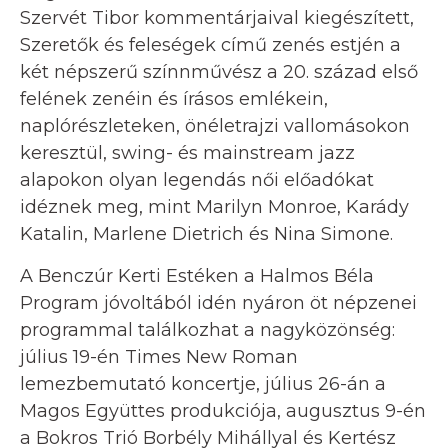
Szervét Tibor kommentárjaival kiegészített,
Szeretők és feleségek című zenés estjén a
két népszerű színnművész a 20. század első
felének zenéin és írásos emlékein,
naplórészleteken, önéletrajzi vallomásokon
keresztül, swing- és mainstream jazz
alapokon olyan legendás női előadókat
idéznek meg, mint Marilyn Monroe, Karády
Katalin, Marlene Dietrich és Nina Simone.
A Benczúr Kerti Estéken a Halmos Béla
Program jóvoltából idén nyáron öt népzenei
programmal találkozhat a nagyközönség:
július 19-én Times New Roman
lemezbemutató koncertje, július 26-án a
Magos Együttes produkciója, augusztus 9-én
a Bokros Trió Borbély Mihállyal és Kertész