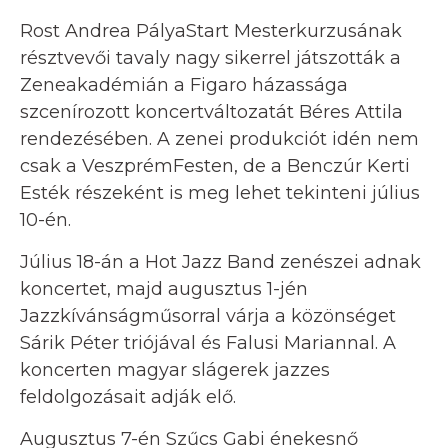
Rost Andrea PályaStart Mesterkurzusának
résztvevői tavaly nagy sikerrel játszották a
Zeneakadémián a Figaro házassága
szcenírozott koncertváltozatát Béres Attila
rendezésében. A zenei produkciót idén nem
csak a VeszprémFesten, de a Benczúr Kerti
Esték részeként is meg lehet tekinteni július
10-én.
Július 18-án a Hot Jazz Band zenészei adnak
koncertet, majd augusztus 1-jén
Jazzkívánságműsorral várja a közönséget
Sárik Péter triójával és Falusi Mariannal. A
koncerten magyar slágerek jazzes
feldolgozásait adják elő.
Augusztus 7-én Szűcs Gabi énekesnő