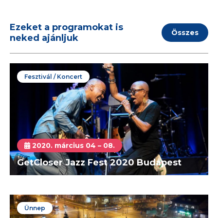
Ezeket a programokat is
Összes
neked ajánljuk
Fesztivál / Koncert
2020. március 04 – 08.
GetCloser Jazz Fest 2020 Budapest
Ünnep