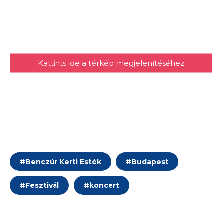
Kattints ide a térkép megjelenítéséhez
#
Benczúr Kerti Esték
#
Budapest
#
Fesztivál
#
koncert