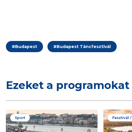
#
Budapest
#
Budapest Táncfesztivál
Ezeket a programokat 
Sport
Fesztivál 