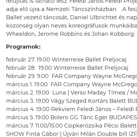
felújítás is látható lesz: Feledi János Feledi 
adja elő újra a Nemzeti Táncszínházban. A fesz
Ballet vezető táncosát, Daniel Ulbrichtet és na
közönség olyan neves koreográfusok munkáiba
Wheeldon, Jerome Robbins és Johan Kobborg.
Programok:
február 27. 19.00 Winterreise Ballet Preljocaj
február 28. 19.00 Winterreise Ballet Preljocaj
február 29. 9.00 FAR Company Wayne McGreg
március 1. 19.00 FAR Company Wayne McGrego
március 2. 19.00 Luna | Verso Maday Tímea / 
március 3. 19.00 Vágy Szeged Kortárs Balett
március 4. 19.00 Rekviem Feledi János – Feledi 
március 5. 19.00 Bolero GG Tánc Eger BUDAP
március 7. 11.00/15.00 Csipkerózsika Pécsi Bal
SHOW Finta Gábor | Újvári Milán Double bill 