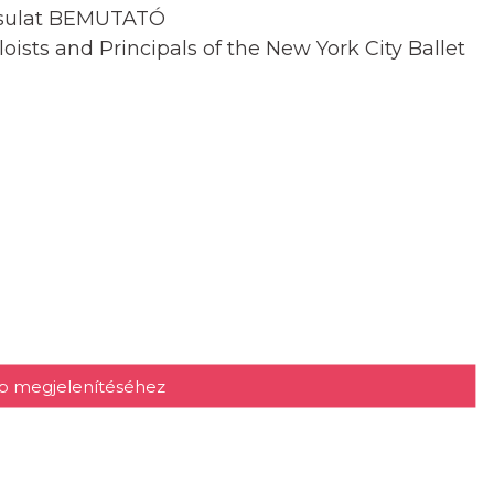
ársulat BEMUTATÓ
oloists and Principals of the New York City Ballet
kép megjelenítéséhez