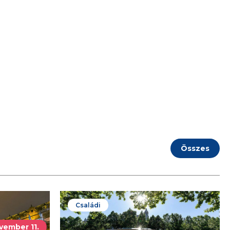
Összes
Családi
vember 11.