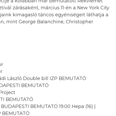
Projectje a korábban már bemutatott Rekviemet
tivál zárásaként, március 11-én a New York City
pjaink kimagasló táncos egyéniségeit láthatja a
n, mint George Balanchine, Christopher
or
r
Mádi László Double bill IZP BEMUTATÓ
 BUDAPESTI BEMUTATÓ
Project
ESTI BEMUTATÓ
ett BUDAPESTI BEMUTATÓ 19.00 Hepa (16) |
IZP BEMUTATÓ