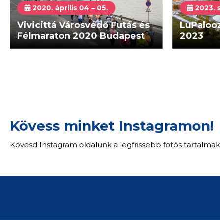
2020. április 04 – 05.
2023. 
Vivicittá Városvédő Futás és
LuPaloo
Félmaraton 2020 Budapest
2023
Kövess minket Instagramon!
Kövesd Instagram oldalunk a legfrissebb fotós tartalmak