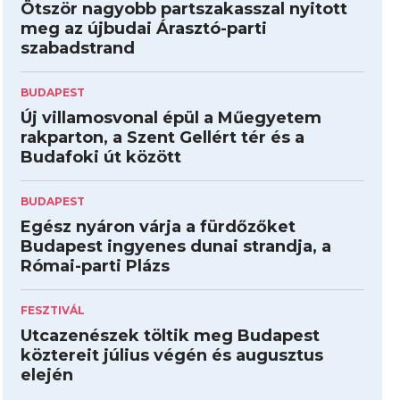
Ötször nagyobb partszakasszal nyitott
meg az újbudai Árasztó-parti
szabadstrand
BUDAPEST
Új villamosvonal épül a Műegyetem
rakparton, a Szent Gellért tér és a
Budafoki út között
BUDAPEST
Egész nyáron várja a fürdőzőket
Budapest ingyenes dunai strandja, a
Római-parti Plázs
FESZTIVÁL
Utcazenészek töltik meg Budapest
köztereit július végén és augusztus
elején