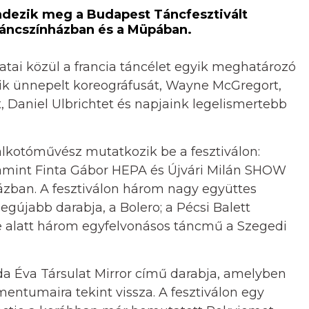
ndezik meg a Budapest Táncfesztivált
 Táncszínházban és a Müpában.
latai közül a francia táncélet egyik meghatározó
gyik ünnepelt koreográfusát, Wayne McGregort,
, Daniel Ulbrichtet és napjaink legelismertebb
alkotóművész mutatkozik be a fesztiválon:
mint Finta Gábor HEPA és Újvári Milán SHOW
ázban. A fesztiválon három nagy együttes
gújabb darabja, a Bolero; a Pécsi Balett
e alatt három egyfelvonásos táncmű a Szegedi
da Éva Társulat Mirror című darabja, amelyben
entumaira tekint vissza. A fesztiválon egy