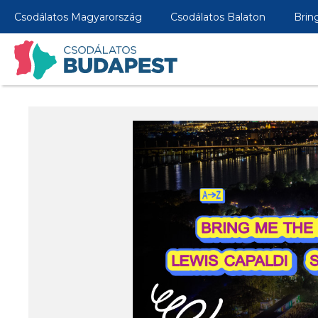
Csodálatos Magyarország
Csodálatos Balaton
Brin