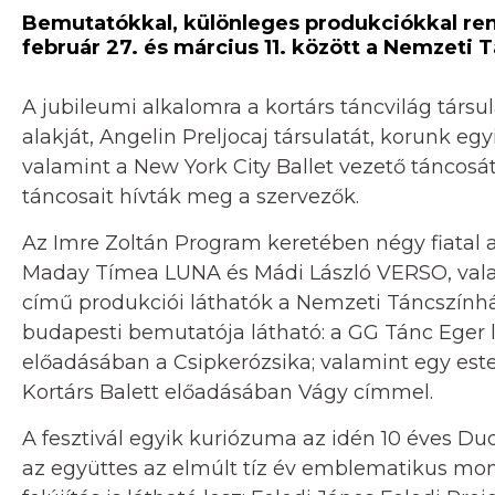
Bemutatókkal, különleges produkciókkal re
február 27. és március 11. között a Nemzeti
A jubileumi alkalomra a kortárs táncvilág társu
alakját, Angelin Preljocaj társulatát, korunk e
valamint a New York City Ballet vezető táncosát
táncosait hívták meg a szervezők.
Az Imre Zoltán Program keretében négy fiatal 
Maday Tímea LUNA és Mádi László VERSO, vala
című produkciói láthatók a Nemzeti Táncszính
budapesti bemutatója látható: a GG Tánc Eger le
előadásában a Csipkerózsika; valamint egy est
Kortárs Balett előadásában Vágy címmel.
A fesztivál egyik kuriózuma az idén 10 éves Du
az együttes az elmúlt tíz év emblematikus mom