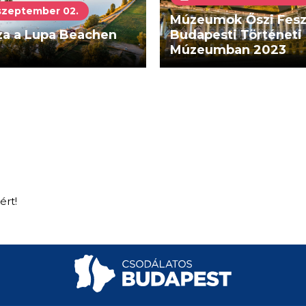
szeptember 02.
Múzeumok Őszi Feszt
za a Lupa Beachen
Budapesti Történeti
Múzeumban 2023
ért!