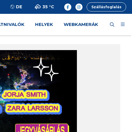
35 °
C
DE
Szállásfoglalás
ÁTNIVALÓK
HELYEK
WEBKAMERÁK