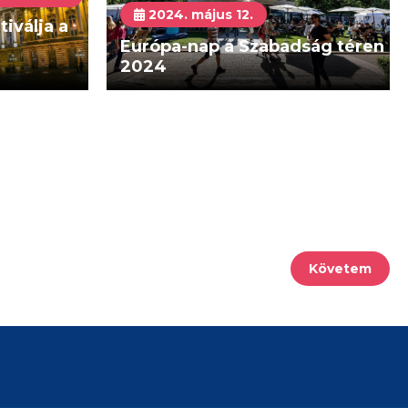
2024. május 12.
iválja a
Európa-nap a Szabadság téren
2024
Követem