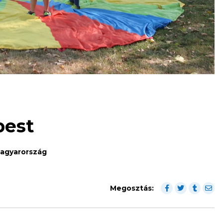
pest
 Magyarország
Megosztás: