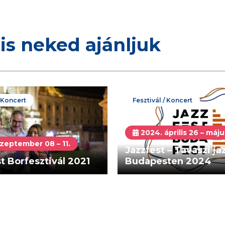
is neked ajánljuk
/ Koncert
Fesztivál / Koncert
2024. április 26 – máju
zeptember 08 – 11.
Jazzfest – Tavaszi j
 Borfesztivál 2021
Budapesten 2024