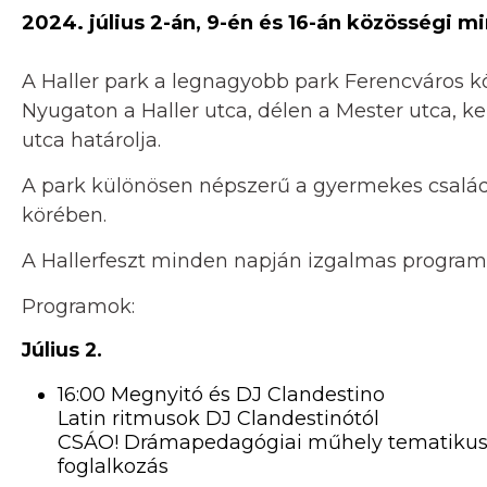
2024. július 2-án, 9-én és 16-án közösségi mi
A Haller park a legnagyobb park Ferencváros kö
Nyugaton a Haller utca, délen a Mester utca, k
utca határolja.
A park különösen népszerű a gyermekes családo
körében.
A Hallerfeszt minden napján izgalmas programo
Programok:
Július 2.
16:00 Megnyitó és DJ Clandestino
Latin ritmusok DJ Clandestinótól
CSÁO! Drámapedagógiai műhely tematikus f
foglalkozás