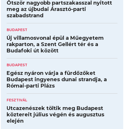
Ötször nagyobb partszakasszal nyitott
meg az újbudai Árasztó-parti
szabadstrand
BUDAPEST
Új villamosvonal épül a Műegyetem
rakparton, a Szent Gellért tér és a
Budafoki út között
BUDAPEST
Egész nyáron várja a fürdőzőket
Budapest ingyenes dunai strandja, a
Római-parti Plázs
FESZTIVÁL
Utcazenészek töltik meg Budapest
köztereit július végén és augusztus
elején