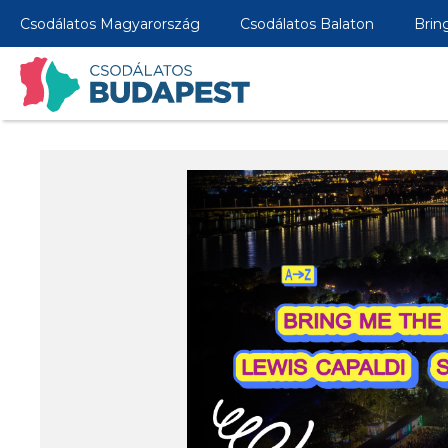
Csodálatos Magyarország
Csodálatos Balaton
Brin