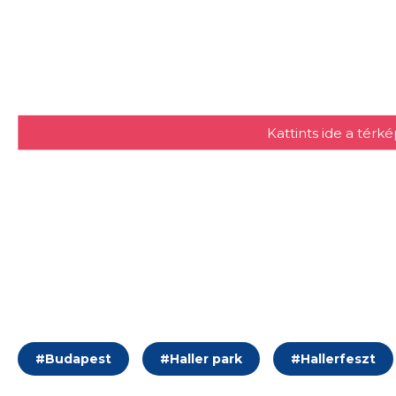
Kattints ide a tér
#
Budapest
#
Haller park
#
Hallerfeszt