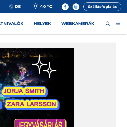
40 °
C
DE
Szállásfoglalás
ÁTNIVALÓK
HELYEK
WEBKAMERÁK