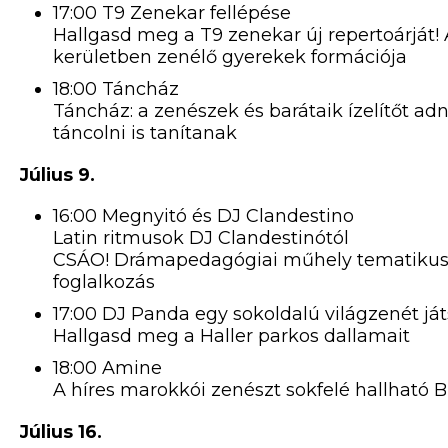
17:00 T9 Zenekar fellépése
Hallgasd meg a T9 zenekar új repertoárját! 
kerületben zenélő gyerekek formációja
18:00 Táncház
Táncház: a zenészek és barátaik ízelítőt a
táncolni is tanítanak
Július 9.
16:00 Megnyitó és DJ Clandestino
Latin ritmusok DJ Clandestinótól
CSÁO! Drámapedagógiai műhely tematikus f
foglalkozás
17:00 DJ Panda egy sokoldalú világzenét já
Hallgasd meg a Haller parkos dallamait
18:00 Amine
A híres marokkói zenészt sokfelé hallható 
Július 16.