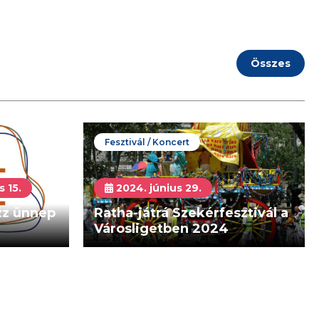
Összes
Fesztivál / Koncert
s 15.
2024. június 29.
azz ünnep
Ratha-játrá Szekérfesztivál a
Városligetben 2024