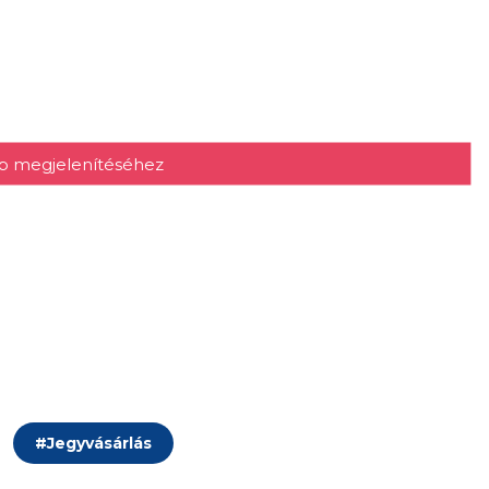
kép megjelenítéséhez
#
Jegyvásárlás