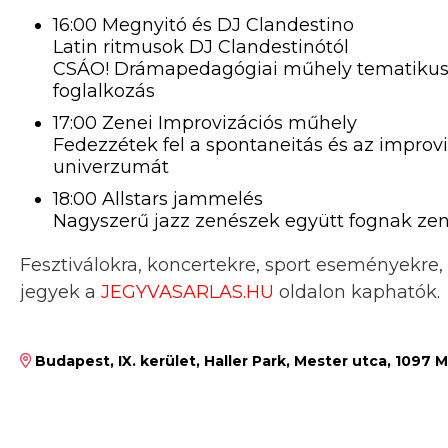
16:00 Megnyitó és DJ Clandestino
Latin ritmusok DJ Clandestinótól
CSÁO! Drámapedagógiai műhely tematikus f
foglalkozás
17:00 Zenei Improvizációs műhely
Fedezzétek fel a spontaneitás és az improv
univerzumát
18:00 Allstars jammelés
Nagyszerű jazz zenészek együtt fognak zené
Fesztiválokra, koncertekre, sport eseményekre,
jegyek a
JEGYVASARLAS.HU
oldalon kaphatók.
Budapest, IX. kerület, Haller Park, Mester utca, 1097