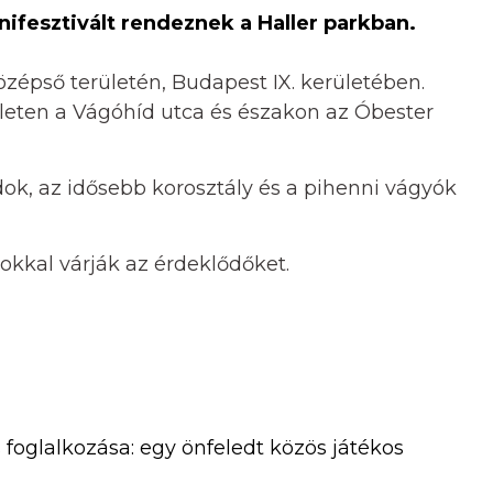
nifesztivált rendeznek a Haller parkban.
zépső területén, Budapest IX. kerületében.
eleten a Vágóhíd utca és északon az Óbester
k, az idősebb korosztály és a pihenni vágyók
kkal várják az érdeklődőket.
oglalkozása: egy önfeledt közös játékos