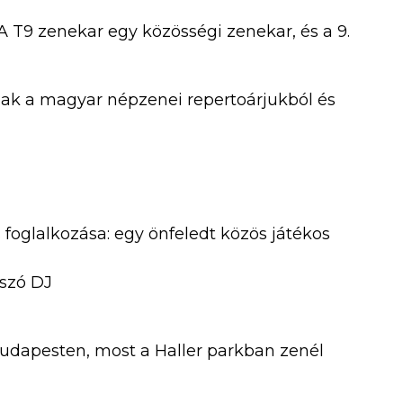
A T9 zenekar egy közösségi zenekar, és a 9.
dnak a magyar népzenei repertoárjukból és
oglalkozása: egy önfeledt közös játékos
tszó DJ
Budapesten, most a Haller parkban zenél