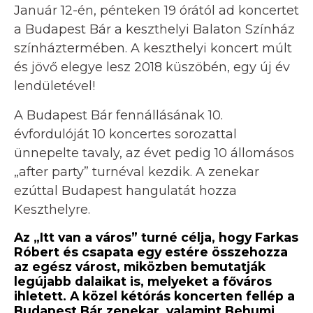
Január 12-én, pénteken 19 órától ad koncertet
a Budapest Bár a keszthelyi Balaton Színház
színháztermében. A keszthelyi koncert múlt
és jövő elegye lesz 2018 küszöbén, egy új év
lendületével!
A Budapest Bár fennállásának 10.
évfordulóját 10 koncertes sorozattal
ünnepelte tavaly, az évet pedig 10 állomásos
„after party” turnéval kezdik. A zenekar
ezúttal Budapest hangulatát hozza
Keszthelyre.
Az „Itt van a város” turné célja, hogy Farkas
Róbert és csapata egy estére összehozza
az egész várost, miközben bemutatják
legújabb dalaikat is, melyeket a főváros
ihletett. A közel kétórás koncerten fellép a
Budapest Bár zenekar, valamint Behumi