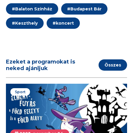
#
Balaton Színház
#
Budapest Bár
#
Keszthely
#
koncert
Ezeket a programokat is
Összes
neked ajánljuk
Sport