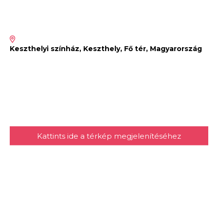
Keszthelyi színház, Keszthely, Fő tér, Magyarország
Kattints ide a térkép megjelenítéséhez