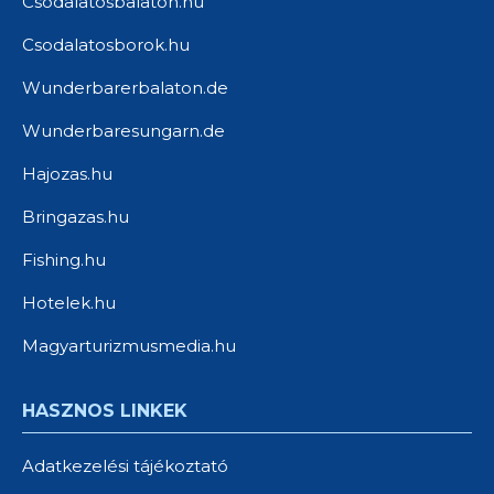
Csodalatosbalaton.hu
Csodalatosborok.hu
Wunderbarerbalaton.de
Wunderbaresungarn.de
Hajozas.hu
Bringazas.hu
Fishing.hu
Hotelek.hu
Magyarturizmusmedia.hu
HASZNOS LINKEK
Adatkezelési tájékoztató