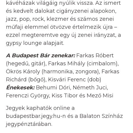
kávéházak világáig nyúlik vissza. Az ismert
és kedvelt dalokat cigányzenei alapokon,
jazz, pop, rock, klezmer és számos zenei
műfaji elemmel ötvözve értelmezik újra –
ezzel megteremtve egy új zenei irányzat, a
gypsy lounge alapjait.
A Budapest Bár zenekar:
Farkas Róbert
(hegedű, gitár), Farkas Mihály (cimbalom),
Ökrös Károly (harmonika, zongora), Farkas
Richárd (bőgő), Kisvári Ferenc (dob)
Énekesek:
Behumi Dóri, Németh Juci,
Ferenczi György, Kiss Tibor és Mező Misi
Jegyek kaphatók online a
budapestbar.jegy.hu-n és a Balaton Színház
jegypénztárában.