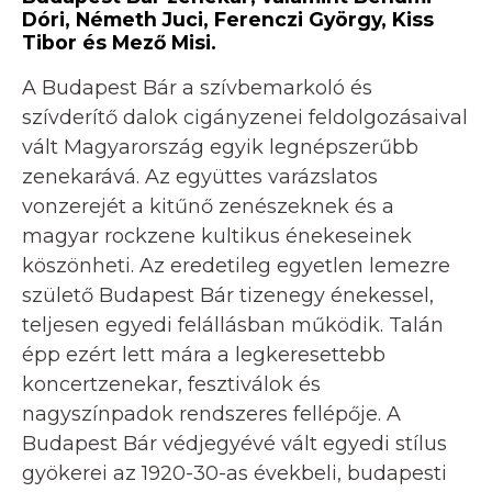
Dóri, Németh Juci, Ferenczi György, Kiss
Tibor és Mező Misi.
A Budapest Bár a szívbemarkoló és
szívderítő dalok cigányzenei feldolgozásaival
vált Magyarország egyik legnépszerűbb
zenekarává. Az együttes varázslatos
vonzerejét a kitűnő zenészeknek és a
magyar rockzene kultikus énekeseinek
köszönheti. Az eredetileg egyetlen lemezre
születő Budapest Bár tizenegy énekessel,
teljesen egyedi felállásban működik. Talán
épp ezért lett mára a legkeresettebb
koncertzenekar, fesztiválok és
nagyszínpadok rendszeres fellépője. A
Budapest Bár védjegyévé vált egyedi stílus
gyökerei az 1920-30-as évekbeli, budapesti