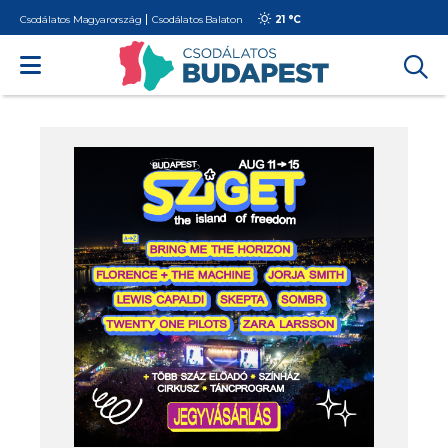
Csodálatos Magyarország
Csodálatos Balaton
21 °
C