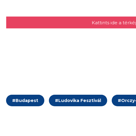
Kattints ide a tér
#
Budapest
#
Ludovika Fesztivál
#
Orczy