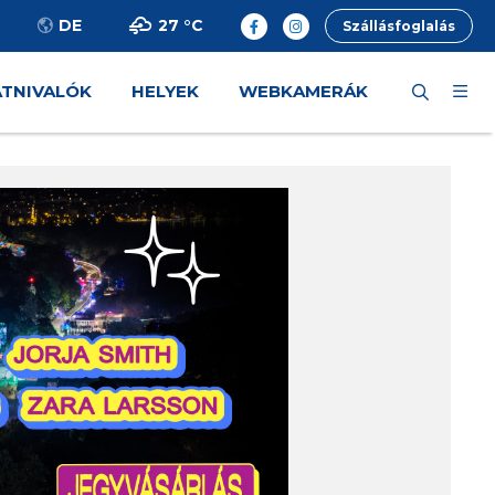
27 °
C
DE
Szállásfoglalás
ÁTNIVALÓK
HELYEK
WEBKAMERÁK