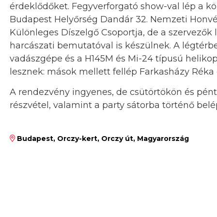
érdeklődőket. Fegyverforgató show-val lép a k
Budapest Helyőrség Dandár 32. Nemzeti Honvé
Különleges Díszelgő Csoportja, de a szervezők l
harcászati bemutatóval is készülnek. A légté
vadászgépe és a H145M és Mi-24 típusú helikop
lesznek: mások mellett fellép Farkasházy Réka é
A rendezvény ingyenes, de csütörtökön és pé
részvétel, valamint a party sátorba történő belé
Budapest, Orczy-kert, Orczy út, Magyarország