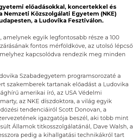
yetemi előadásokkal, koncertekkel és
 a Nemzeti Közszolgálati Egyetem (NKE)
Budapesten, a Ludovika Fesztiválon.
 amelynek egyik legfontosabb része a 100
árásának fontos mérföldköve, az utolsó lépcső
és amelyhez kapcsolódva rendezik meg minden
dovika Szabadegyetem programsorozaté a
ert szakemberek tartanak előadást a Ludovika
ághírű amerikai író, az USA Védelmi
marty, az NKE díszdoktora, a világ egyik
dözési tendenciáiról Scott Donovan, a
rvezetének igazgatója beszél, aki több mint
sült Államok titkosszolgálatánál, Dave Walsh, a
szora pedig a kihallgatási technikákról tart