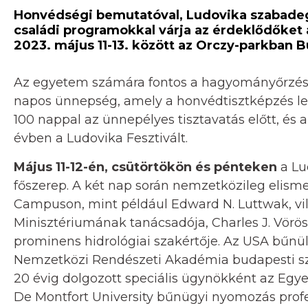
Honvédségi bemutatóval, Ludovika szabadeg
családi programokkal várja az érdeklődőket
2023. május 11-13. között az Orczy-parkban 
Az egyetem számára fontos a hagyományőrzés,
napos ünnepség, amely a honvédtisztképzés lez
100 nappal az ünnepélyes tisztavatás előtt, 
évben a Ludovika Fesztivált.
Május 11-12-én, csütörtökön és pénteken
a Lu
főszerep. A két nap során nemzetközileg elism
Campuson, mint például Edward N. Luttwak, vil
Minisztériumának tanácsadója, Charles J. Vörös
prominens hidrológiai szakértője. Az USA bűnül
Nemzetközi Rendészeti Akadémia budapesti sze
20 évig dolgozott speciális ügynökként az Egye
De Montfort University bűnügyi nyomozás profes