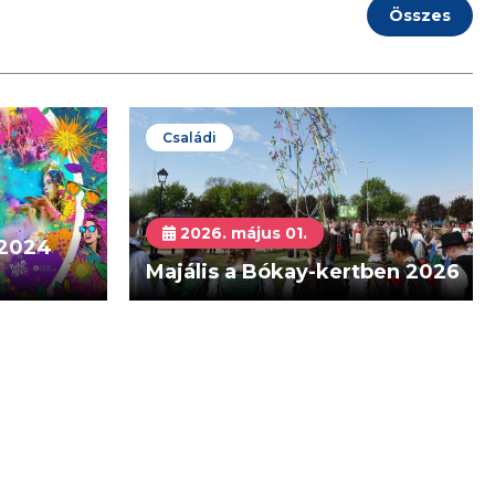
Összes
Családi
2026. május 01.
 2024
Majális a Bókay-kertben 2026