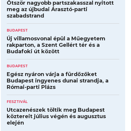
Ötször nagyobb partszakasszal nyitott
meg az újbudai Árasztó-parti
szabadstrand
BUDAPEST
Új villamosvonal épül a Műegyetem
rakparton, a Szent Gellért tér és a
Budafoki út között
BUDAPEST
Egész nyáron várja a fürdőzőket
Budapest ingyenes dunai strandja, a
Római-parti Plázs
FESZTIVÁL
Utcazenészek töltik meg Budapest
köztereit július végén és augusztus
elején