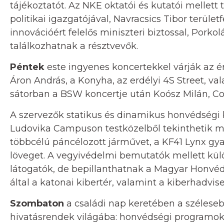
tájékoztatót. Az NKE oktatói és kutatói mellett
politikai igazgatójával, Navracsics Tibor területf
innovációért felelős miniszteri biztossal, Por
találkozhatnak a résztvevők.
Péntek
este ingyenes koncertekkel várják az ér
Áron András, a Konyha, az erdélyi 4S Street, val
sátorban a BSW koncertje után Koósz Milán, C
A szervezők statikus és dinamikus honvédségi 
Ludovika Campuson testközelből tekinthetik me
többcélú páncélozott járművet, a KF41 Lynx gy
löveget. A vegyivédelmi bemutatók mellett külö
látogatók, de bepillanthatnak a Magyar Honvéd
által a katonai kibertér, valamint a kiberhadvise
Szombaton
a családi nap keretében a széleseb
hivatásrendek világába: honvédségi programok