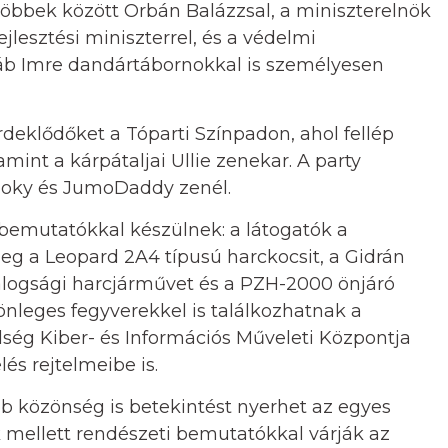
 többek között Orbán Balázzsal, a miniszterelnök
ejlesztési miniszterrel, és a védelmi
koláb Imre dandártábornokkal is személyesen
deklődőket a Tóparti Színpadon, ahol fellép
amint a kárpátaljai Ullie zenekar. A party
ooky és JumoDaddy zenél.
bemutatókkal készülnek: a látogatók a
g a Leopard 2A4 típusú harckocsit, a Gidrán
alogsági harcjárművet és a PZH-2000 önjáró
nleges fegyverekkel is találkozhatnak a
ség Kiber- és Információs Műveleti Központja
lés rejtelmeibe is.
b közönség is betekintést nyerhet az egyes
 mellett rendészeti bemutatókkal várják az