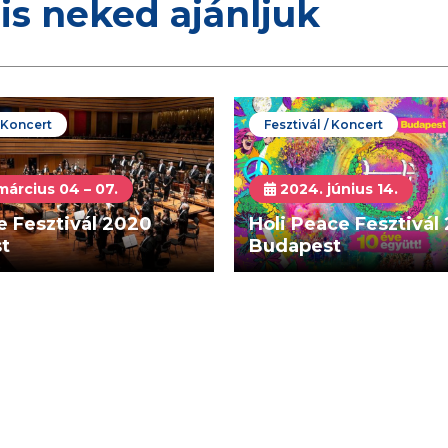
is neked ajánljuk
/ Koncert
Fesztivál / Koncert
március 04 – 07.
2024. június 14.
 Fesztivál 2020
Holi Peace Fesztivál
t
Budapest