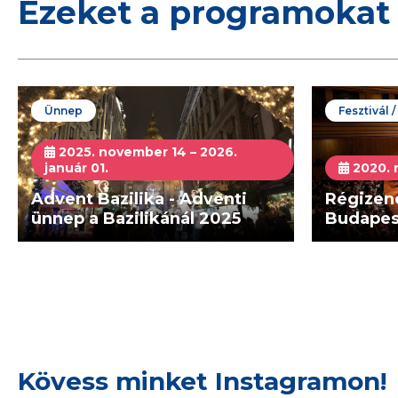
Ezeket a programokat 
Ünnep
Fesztivál 
2025. november 14 – 2026.
január 01.
2020. 
Advent Bazilika - Adventi
Régizene
ünnep a Bazilikánál 2025
Budapes
Kövess minket Instagramon!