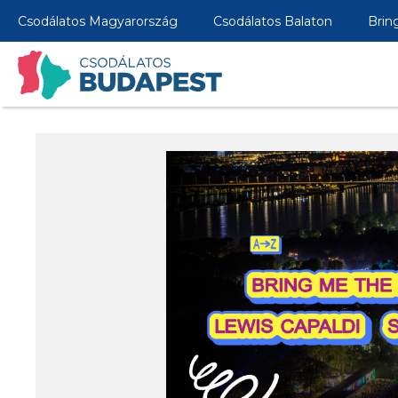
Csodálatos Magyarország
Csodálatos Balaton
Brin