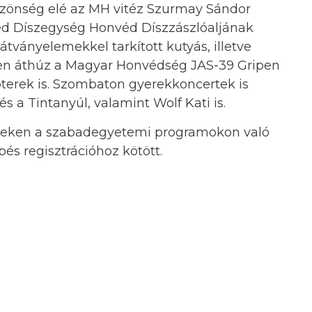
özönség elé az MH vitéz Szurmay Sándor
d Díszegység Honvéd Díszzászlóaljának
átványelemekkel tarkított kutyás, illetve
rben áthúz a Magyar Honvédség JAS-39 Gripen
terek is. Szombaton gyerekkoncertek is
s a Tintanyúl, valamint Wolf Kati is.
nteken a szabadegyetemi programokon való
pés regisztrációhoz kötött.