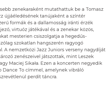
etesebb zenekaraként mutathattuk be a Tomasz
azz újjáéledésének tanújaként a színtér
zerű formák és a dallamosság iránti érzék
jező, virtuóz játékával és a zenekar közös,
jukat mesterien csiszolgatja a hegedűs-
tszólag szokatlan hangszerén ragyogó
. A nemzetközi Jazz Juniors verseny nagydíját
tározó zenészeivel játszottak, mint Leszek
agy Maciej Sikała. Ezen a koncerten negyedik
o Dance To címmel, amelynek vibráló
szrevétlenül perdít táncra.