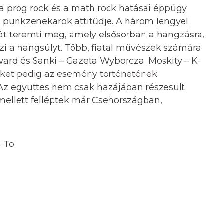
, a prog rock és a math rock hatásai éppúgy
a punkzenekarok attitűdje. A három lengyel
ját teremti meg, amely elsősorban a hangzásra,
ezi a hangsúlyt. Több, fiatal művészek számára
Award és Sanki – Gazeta Wyborcza, Moskity – K-
jüket pedig az esemény történetének
Az együttes nem csak hazájában részesült
mellett felléptek már Csehországban,
 To