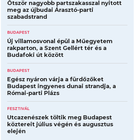
Ötször nagyobb partszakasszal nyitott
meg az újbudai Árasztó-parti
szabadstrand
BUDAPEST
Új villamosvonal épül a Műegyetem
rakparton, a Szent Gellért tér és a
Budafoki út között
BUDAPEST
Egész nyáron várja a fürdőzőket
Budapest ingyenes dunai strandja, a
Római-parti Plázs
FESZTIVÁL
Utcazenészek töltik meg Budapest
köztereit július végén és augusztus
elején