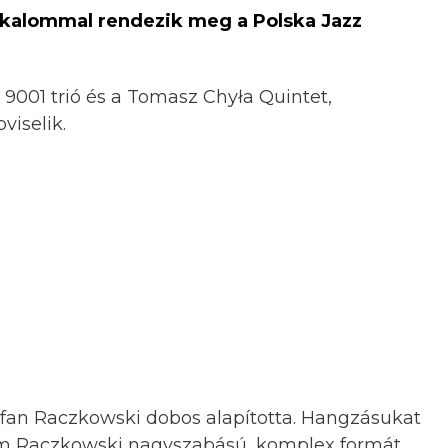
lkalommal rendezik meg a Polska Jazz
 9001 trió és a Tomasz Chyła Quintet,
viselik.
efan Raczkowski dobos alapította. Hangzásukat
 ám Raczkowski nagyszabású, komplex formát