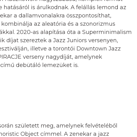
 hatásáról is árulkodnak. A felállás lemond az
nekar a dallamvonalakra összpontosíthat,
l kombinálja az aleatória és a szonorizmus
ikákkal. 2020-as alapítása óta a Superminimalism
k díjat szereztek a Jazz Juniors versenyen,
ztiválján, illetve a torontói Downtown Jazz
SPIRACJE verseny nagydíját, amelynek
ímű debütáló lemezüket is.
 során született meg, amelynek felvételéből
onoristic Object címmel. A zenekar a jazz