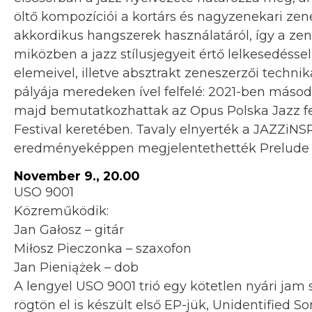
öltő kompozíciói a kortárs és nagyzenekari zene
akkordikus hangszerek használatáról, így a ze
miközben a jazz stílusjegyeit értő lelkesedésse
elemeivel, illetve absztrakt zeneszerzői techn
pályája meredeken ível felfelé: 2021-ben másodi
majd bemutatkozhattak az Opus Polska Jazz fes
Festival keretében. Tavaly elnyerték a JAZZiN
eredményeképpen megjelentethették Prelude c
November 9., 20.00
USO 9001
Közreműködik:
Jan Gałosz – gitár
Miłosz Pieczonka – szaxofon
Jan Pieniążek – dob
A lengyel USO 9001 trió egy kötetlen nyári jam
rögtön el is készült első EP-jük, Unidentified S