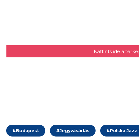
Kattints ide a tér
#
Budapest
#
Jegyvásárlás
#
Polska Jazz