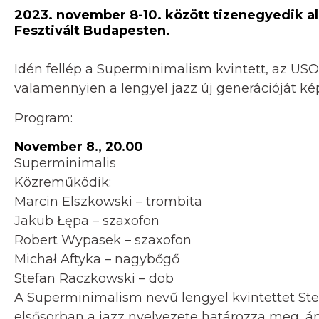
2023. november 8-10. között tizenegyedik a
Fesztivált Budapesten.
Idén fellép a Superminimalism kvintett, az USO
valamennyien a lengyel jazz új generációját kép
Program:
November 8., 20.00
Superminimalis
Közreműködik:
Marcin Elszkowski – trombita
Jakub Łępa – szaxofon
Robert Wypasek – szaxofon
Michał Aftyka – nagybőgő
Stefan Raczkowski – dob
A Superminimalism nevű lengyel kvintettet St
elsősorban a jazz nyelvezete határozza meg,