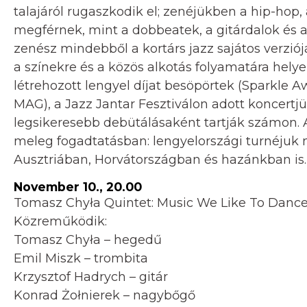
talajáról rugaszkodik el; zenéjükben a hip-hop
megférnek, mint a dobbeatek, a gitárdalok és 
zenész mindebből a kortárs jazz sajátos verzió
a színekre és a közös alkotás folyamatára hely
létrehozott lengyel díjat besöpörtek (Sparkle 
MAG), a Jazz Jantar Fesztiválon adott koncert
legsikeresebb debütálásaként tartják számon. 
meleg fogadtatásban: lengyelországi turnéjuk 
Ausztriában, Horvátországban és hazánkban is.
November 10., 20.00
Tomasz Chyła Quintet: Music We Like To Dance
Közreműködik:
Tomasz Chyła – hegedű
Emil Miszk – trombita
Krzysztof Hadrych – gitár
Konrad Żołnierek – nagybőgő