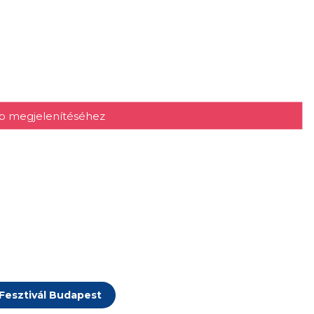
kép megjelenítéséhez
 Fesztivál Budapest