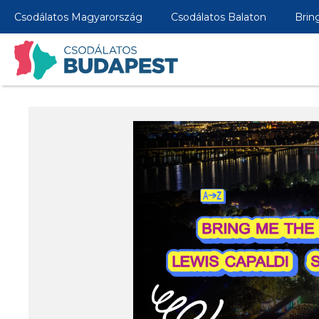
Csodálatos Magyarország
Csodálatos Balaton
Brin