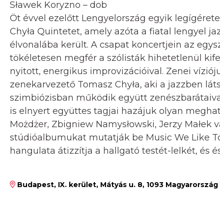
Sławek Koryzno – dob
Öt évvel ezelőtt Lengyelország egyik legígér
Chyła Quintetet, amely azóta a fiatal lengyel j
élvonalába került. A csapat koncertjein az egys
tökéletesen megfér a szólisták hihetetlenül kife
nyitott, energikus improvizációival. Zenei vízió
zenekarvezető Tomasz Chyła, aki a jazzben lá
szimbiózisban működik együtt zenészbarátaival
is elnyert együttes tagjai hazájuk olyan megha
Możdżer, Zbigniew Namysłowski, Jerzy Małek v
stúdióalbumukat mutatják be Music We Like T
hangulata átizzítja a hallgató testét-lelkét, és é
Budapest, IX. kerület, Mátyás u. 8, 1093 Magyarország